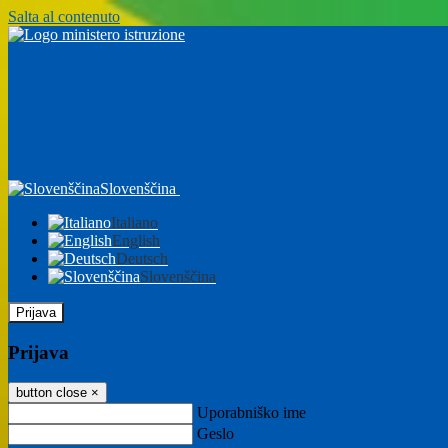
Salta al contenuto
Slovenščina
Italiano
English
Deutsch
Slovenščina
Prijava
Prijava
button close
×
Uporabniško ime
Geslo