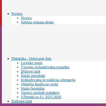
Novice
Novice
Spletna oglasna deska
Didaktika - Delovanje šole
Licejske smeri
Vzgojno izobraževalna ponudba
Državni izpit
Šolski pravilniki
Izobraževalna in poklicna orientacija
Obdobja študija po svetu
Status športnika
Varstvo osebnih podatkov
Učbeniki za š.l. 2025-2026
Zrelostni izpit