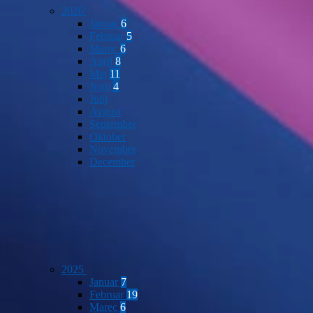
2026
Januar
6
Februar
5
Marec
6
April
8
Maj
11
Junij
4
Julij
Avgust
September
Oktober
November
December
2025
Januar
7
Februar
19
Marec
6