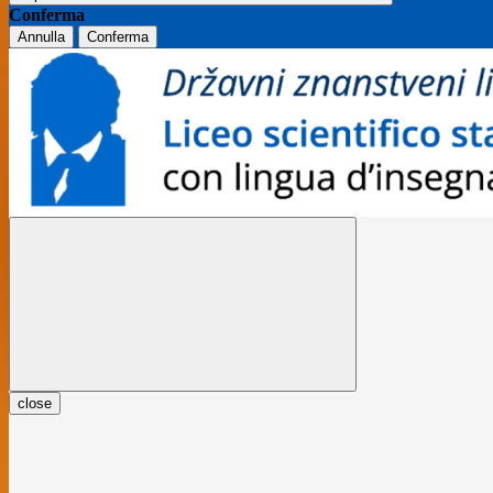
Conferma
Annulla
Conferma
close