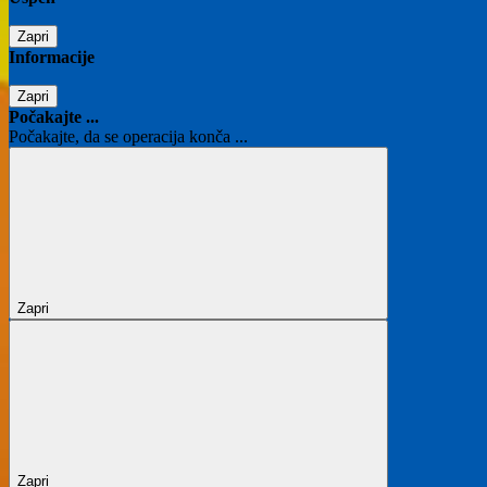
Zapri
Informacije
Zapri
Počakajte ...
Počakajte, da se operacija konča ...
Zapri
Zapri