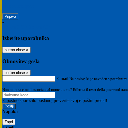
Ste pozabili geslo?
-
Prijava SPID
Prijava CIE
Izberite uporabnika
button close
×
Obnovitev gesla
button close
×
E-mail
Na naslov, ki je naveden s potrebnimi
Non hai una e-mail associata al nome utente? Effettua il reset della password tram
E-poštno sporočilo poslano, preverite svoj e-poštni predal!
Napaka
Zapri
Uspeh