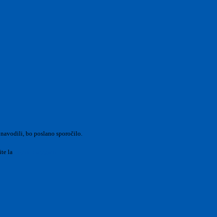
 navodili, bo poslano sporočilo.
ite la
Login Spaggiari