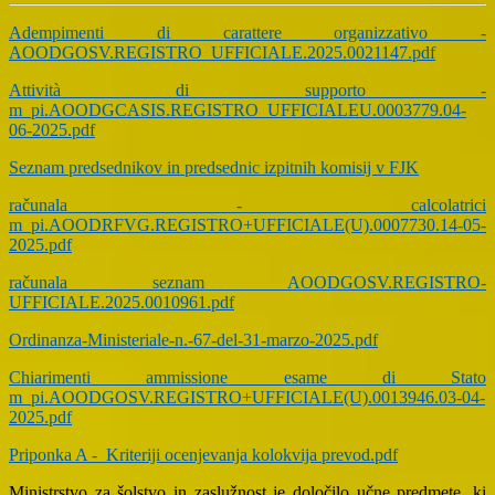
Adempimenti di carattere organizzativo -
AOODGOSV.REGISTRO_UFFICIALE.2025.0021147.pdf
Attività di supporto -
m_pi.AOODGCASIS.REGISTRO_UFFICIALEU.0003779.04-
06-2025.pdf
Seznam predsednikov in predsednic izpitnih komisij v FJK
računala - calcolatrici
m_pi.AOODRFVG.REGISTRO+UFFICIALE(U).0007730.14-05-
2025.pdf
računala seznam AOODGOSV.REGISTRO-
UFFICIALE.2025.0010961.pdf
Ordinanza-Ministeriale-n.-67-del-31-marzo-2025.pdf
Chiarimenti ammissione esame di Stato
m_pi.AOODGOSV.REGISTRO+UFFICIALE(U).0013946.03-04-
2025.pdf
Priponka A - Kriteriji ocenjevanja kolokvija prevod.pdf
Ministrstvo za šolstvo in zaslužnost je določilo učne predmete, ki