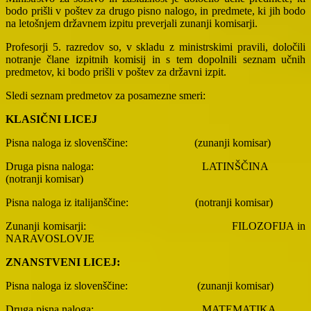
bodo prišli v poštev za drugo pisno nalogo, in predmete, ki jih bodo
na letošnjem državnem izpitu preverjali zunanji komisarji.
Profesorji 5. razredov so, v skladu z ministrskimi pravili, določili
notranje člane izpitnih komisij in s tem dopolnili seznam učnih
predmetov, ki bodo prišli v poštev za državni izpit.
Sledi seznam predmetov za posamezne smeri:
KLASIČNI LICEJ
Pisna naloga iz slovenščine:
(zunanji komisar)
Druga pisna naloga:
LATINŠČINA
(notranji komisar)
Pisna naloga iz italijanščine:
(notranji komisar)
Zunanji komisarji:
FILOZOFIJA in
NARAVOSLOVJE
ZNANSTVENI LICEJ:
Pisna naloga iz slovenščine:
(zunanji komisar)
Druga pisna naloga:
MATEMATIKA