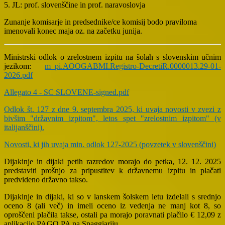
5. JL: prof. slovenščine in prof. naravoslovja
Zunanje komisarje in predsednike/ce komisij bodo praviloma
imenovali konec maja oz. na začetku junija.
Ministrski odlok o zrelostnem izpitu na šolah s slovenskim učnim
jezikom:
m_pi.AOOGABMI.Registro-DecretiR.0000013.29-01-
2026.pdf
Allegato 4 - SC SLOVENE-signed.pdf
Odlok št. 127 z dne 9. septembra 2025, ki uvaja novosti v zvezi z
bivšim "državnim izpitom", letos spet "zrelostnim izpitom" (v
italijanščini).
Novosti, ki jih uvaja min. odlok 127-2025 (povzetek v slovenščini)
Dijakinje in dijaki petih razredov morajo do petka, 12. 12. 2025
predstaviti prošnjo za pripustitev k državnemu izpitu in plačati
predvideno državno takso.
Dijakinje in dijaki, ki so v lanskem šolskem letu izdelali s srednjo
oceno 8 (ali več) in imeli oceno iz vedenja ne manj kot 8, so
oproščeni plačila takse, ostali pa morajo poravnati plačilo € 12,09 z
aplikacijo PAGO PA na Spaggiariju.