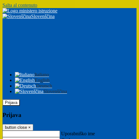
Salta al contenuto
Slovenščina
Italiano
English
Deutsch
Slovenščina
Prijava
Prijava
button close
×
Uporabniško ime