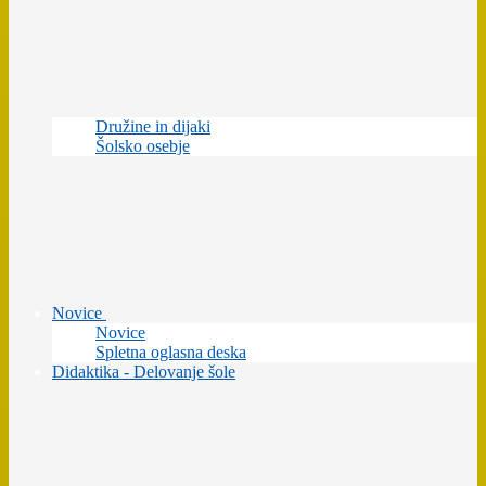
Družine in dijaki
Šolsko osebje
Novice
Novice
Spletna oglasna deska
Didaktika - Delovanje šole