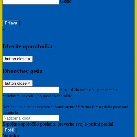
Geslo
Ste pozabili geslo?
-
Prijava SPID
Prijava CIE
Izberite uporabnika
button close
×
Obnovitev gesla
button close
×
E-mail
Na naslov, ki je naveden s
potrebnimi navodili, bo poslano sporočilo.
Non hai una e-mail associata al nome utente? Effettua il reset della password
tramite la
Login Spaggiari
E-poštno sporočilo poslano, preverite svoj e-poštni predal!
Napaka