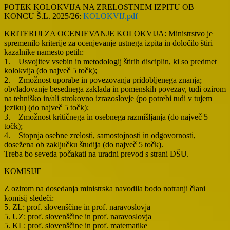
POTEK KOLOKVIJA NA ZRELOSTNEM IZPITU OB
KONCU Š.L. 2025/26:
KOLOKVIJ.pdf
KRITERIJI ZA OCENJEVANJE KOLOKVIJA: Ministrstvo je
spremenilo kriterije za ocenjevanje ustnega izpita in določilo štiri
kazalnike namesto petih:
1. Usvojitev vsebin in metodologij štirih disciplin, ki so predmet
kolokvija (do največ 5 točk);
2. Zmožnost uporabe in povezovanja pridobljenega znanja;
obvladovanje besednega zaklada in pomenskih povezav, tudi ozirom
na tehniško in/ali strokovno izrazoslovje (po potrebi tudi v tujem
jeziku) (do največ 5 točk);
3. Zmožnost kritičnega in osebnega razmišljanja (do največ 5
točk);
4. Stopnja osebne zrelosti, samostojnosti in odgovornosti,
dosežena ob zaključku študija (do največ 5 točk).
Treba bo seveda počakati na uradni prevod s strani DŠU.
KOMISIJE
Z ozirom na dosedanja ministrska navodila bodo notranji člani
komisij sledeči:
5. ZL: prof. slovenščine in prof. naravoslovja
5. UZ: prof. slovenščine in prof. naravoslovja
5. KL: prof. slovenščine in prof. matematike