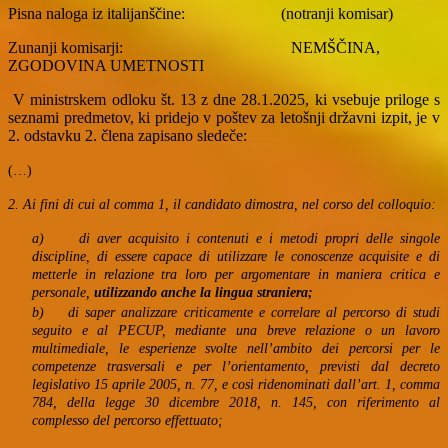
Pisna naloga iz italijanščine:
(notranji komisar)
Zunanji komisarji:
NEMŠČINA,
ZGODOVINA UMETNOSTI
V ministrskem odloku št. 13 z dne 28.1.2025, ki vsebuje priloge s
seznami predmetov, ki pridejo v poštev za letošnji državni izpit, je v
2. odstavku 2. člena zapisano sledeče:
(…)
2. Ai fini di cui al comma 1, il candidato dimostra, nel corso del colloquio:
a)
di aver acquisito i contenuti e i metodi propri delle singole
discipline, di essere capace di utilizzare le conoscenze acquisite e di
metterle in relazione tra loro per argomentare in maniera critica e
personale,
utilizzando anche la lingua straniera;
b)
di saper analizzare criticamente e correlare al percorso di studi
seguito e al PECUP, mediante una breve relazione o un lavoro
multimediale, le esperienze svolte nell’ambito dei percorsi per le
competenze trasversali e per l’orientamento, previsti dal decreto
legislativo 15 aprile 2005, n. 77, e così ridenominati dall’art. 1, comma
784, della legge 30 dicembre 2018, n. 145, con riferimento al
complesso del percorso effettuato;