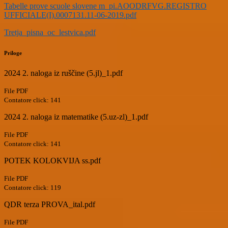
Tabelle prove scuole slovene m_pi.AOODRFVG.REGISTRO
UFFICIALE(I).0007131.11-06-2019.pdf
Tretja_pisna_oc_lestvica.pdf
Priloge
2024 2. naloga iz ruščine (5.jl)_1.pdf
File PDF
Contatore click: 141
2024 2. naloga iz matematike (5.uz-zl)_1.pdf
File PDF
Contatore click: 141
POTEK KOLOKVIJA ss.pdf
File PDF
Contatore click: 119
QDR terza PROVA_ital.pdf
File PDF