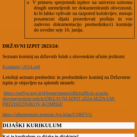
o
V primeru sprejemnih izpitov na univerzo oziroma
drugih utemeljenih ter dokumentiranih obveznosti,
ki bi lahko vplivale na razpored kolokvijev, morajo
posamezni dijaki posredovati prošnjo in vso
zadevno dokumentacijo predsedniku/ci komisije
do uvodne seje 16. junija.
DRŽAVNI IZPIT 2023/24:
Seznam komisij na državnih šolah s slovenskim učnim jezikom:
Komisije+2024.pdf
Letošnji seznam predsednic in predsednikov komisij na Državnem
izpitu je objavljen na spletnih straneh:
https://usrfvg.gov.it/sl/home/menu/uffici/ufficio-scuole-
slovene/notizie/article/DRZAVNI-IZPIT-2024-SEZNAM-
PREDSEDNIKOV-KOMISIJ/
https://albopretorio.regione.fvg.it/ap/USRFVG
DIJAŠKI KURIKULUM
Kaj je kurikulum za dijake in dijakinje?