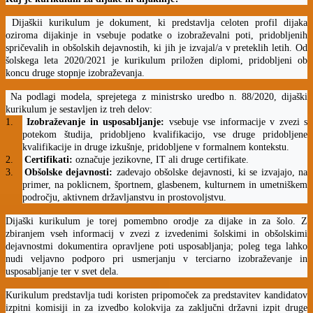
Dijaškii kurikulum je dokument, ki predstavlja celoten profil dijaka
oziroma dijakinje in vsebuje podatke o izobraževalni poti, pridobljenih
spričevalih in obšolskih dejavnostih, ki jih je izvajal/a v preteklih letih. Od
šolskega leta 2020/2021 je kurikulum priložen diplomi, pridobljeni ob
koncu druge stopnje izobraževanja.
Na podlagi modela, sprejetega z ministrsko uredbo n. 88/2020, dijaški
kurikulum je sestavljen iz treh delov:
1.
Izobraževanje in usposabljanje:
vsebuje vse informacije v zvezi s
potekom študija, pridobljeno kvalifikacijo, vse druge pridobljene
kvalifikacije in druge izkušnje, pridobljene v formalnem kontekstu.
2.
Certifikati:
označuje jezikovne, IT ali druge certifikate.
3.
Obšolske dejavnosti:
zadevajo obšolske dejavnosti, ki se izvajajo, na
primer, na poklicnem, športnem, glasbenem, kulturnem in umetniškem
področju, aktivnem državljanstvu in prostovoljstvu.
Dijaški kurikulum je torej pomembno orodje za dijake in za šolo. Z
zbiranjem vseh informacij v zvezi z izvedenimi šolskimi in obšolskimi
dejavnostmi dokumentira opravljene poti usposabljanja; poleg tega lahko
nudi veljavno podporo pri usmerjanju v terciarno izobraževanje in
usposabljanje ter v svet dela.
Kurikulum predstavlja tudi koristen pripomoček za predstavitev kandidatov
izpitni komisiji in za izvedbo kolokvija za zaključni državni izpit druge