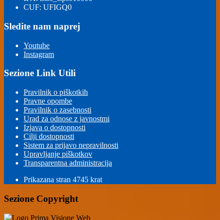
CUF: UFIGQ0
Sledite nam naprej
Youtube
Instagram
Sezione Link Utili
Pravilnik o piškotkih
Pravne opombe
Pravilnik o zasebnosti
Urad za odnose z javnostmi
Izjava o dostopnosti
Cilji dostopnosti
Sistem za prijavo nepravilnosti
Upravljanje piškotkov
Transparentna administracija
Prikazana stran
4745
krat
Sezione Copyright