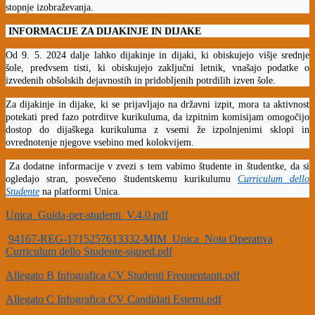
stopnje izobraževanja.
INFORMACIJE ZA DIJAKINJE IN DIJAKE
Od 9. 5. 2024 dalje lahko dijakinje in dijaki, ki obiskujejo višje srednje
šole, predvsem tisti, ki obiskujejo zaključni letnik, vnašajo podatke o
izvedenih obšolskih dejavnostih in pridobljenih potrdilih izven šole.
Za dijakinje in dijake, ki se prijavljajo na državni izpit, mora ta aktivnost
potekati pred fazo potrditve kurikuluma, da izpitnim komisijam omogočijo
dostop do dijaškega kurikuluma z vsemi že izpolnjenimi sklopi in
ovrednotenje njegove vsebino med kolokvijem.
Za dodatne informacije v zvezi s tem vabimo študente in študentke, da si
ogledajo stran, posvečeno študentskemu kurikulumu
Curriculum dello
Studente
na platformi Unica.
Unica_Guida-per-studenti_V.4.0.pdf
94167-REG-1715257613332-MIM_Unica_Nota Operativa
Curriculum dello Studente-signed.pdf
Allegato B Infografica CV Studenti Frequentanti.pdf
Allegato C Infografica CV Candidati Esterni.pdf