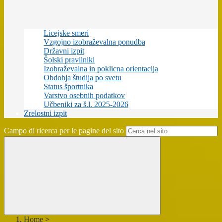
Licejske smeri
Vzgojno izobraževalna ponudba
Državni izpit
Šolski pravilniki
Izobraževalna in poklicna orientacija
Obdobja študija po svetu
Status športnika
Varstvo osebnih podatkov
Učbeniki za š.l. 2025-2026
Zrelostni izpit
Campo di ricerca per le pagine del sito
Home
>