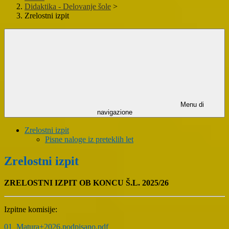
Didaktika - Delovanje šole
>
Zrelostni izpit
Menu di
navigazione
Zrelostni izpit
Pisne naloge iz preteklih let
Zrelostni izpit
ZRELOSTNI IZPIT OB KONCU Š.L. 2025/26
Izpitne komisije:
01_Matura+2026.podpisano.pdf