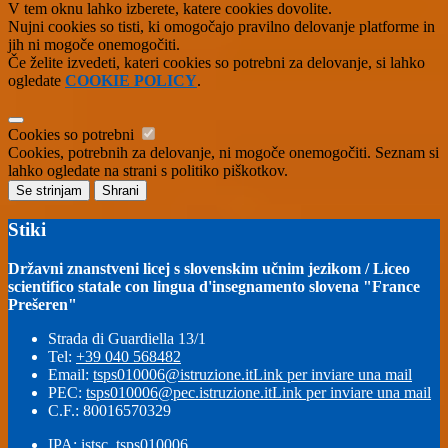
V tem oknu lahko izberete, katere cookies dovolite.
Nujni cookies so tisti, ki omogočajo pravilno delovanje platforme in
jih ni mogoče onemogočiti.
Če želite izvedeti, kateri cookies so potrebni za delovanje, si lahko
ogledate
COOKIE POLICY
.
Cookies so potrebni
Cookies, potrebnih za delovanje, ni mogoče onemogočiti. Seznam si
lahko ogledate na strani s politiko piškotkov.
Se strinjam
Shrani
Stiki
Državni znanstveni licej s slovenskim učnim jezikom / Liceo
scientifico statale con lingua d'insegnamento slovena "France
Prešeren"
Strada di Guardiella 13/1
Tel:
+39 040 568482
Email:
tsps010006@istruzione.it
Link per inviare una mail
PEC:
tsps010006@pec.istruzione.it
Link per inviare una mail
C.F.: 80016570329
IPA: istsc_tsps010006