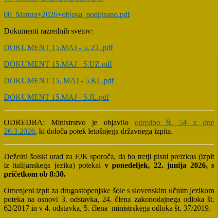
00_Matura+2026+objava_podpisano.pdf
Dokumenti razrednih svetov:
DOKUMENT 15.MAJ - 5. ZL.pdf
DOKUMENT 15.MAJ - 5.UZ.pdf
DOKUMENT 15. MAJ - 5.KL.pdf
DOKUMENT 15.MAJ - 5.JL.pdf
ODREDBA: Ministrstvo je objavilo
odredbo št. 54 z dne
26.3.2026
, ki določa potek letošnjega državnega izpita.
Deželni šolski urad za FJK sporoča, da bo tretji pisni preizkus (izpit
iz italijanskega jezika) potekal
v ponedeljek, 22. junija 2026, s
pričetkom ob 8:30.
Omenjeni izpit za drugostopenjske šole s slovenskim učnim jezikom
poteka na osnovi 3. odstavka, 24. člena zakonodajnega odloka št.
62/2017 in v 4. odstavka, 5. člena ministrskega odloka št. 37/2019.