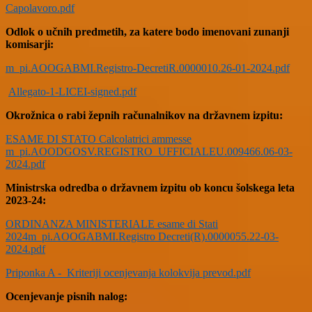
Capolavoro.pdf
Odlok o učnih predmetih, za katere bodo imenovani zunanji
komisarji:
m_pi.AOOGABMI.Registro-DecretiR.0000010.26-01-2024.pdf
Allegato-1-LICEI-signed.pdf
Okrožnica o rabi žepnih računalnikov na državnem izpitu:
ESAME DI STATO Calcolatrici ammesse
m_pi.AOODGOSV.REGISTRO_UFFICIALEU.009466.06-03-
2024.pdf
Ministrska odredba o državnem izpitu ob koncu šolskega leta
2023-24:
ORDINANZA MINISTERIALE esame di Stati
2024m_pi.AOOGABMI.Registro Decreti(R).0000055.22-03-
2024.pdf
Priponka A - Kriteriji ocenjevanja kolokvija prevod.pdf
Ocenjevanje pisnih nalog: