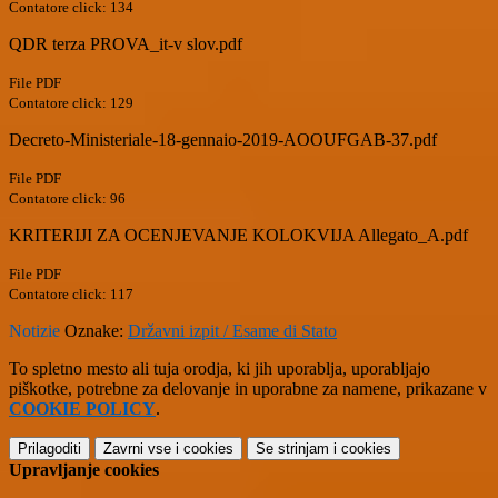
Contatore click: 134
QDR terza PROVA_it-v slov.pdf
File PDF
Contatore click: 129
Decreto-Ministeriale-18-gennaio-2019-AOOUFGAB-37.pdf
File PDF
Contatore click: 96
KRITERIJI ZA OCENJEVANJE KOLOKVIJA Allegato_A.pdf
File PDF
Contatore click: 117
Notizie
Oznake:
Državni izpit / Esame di Stato
To spletno mesto ali tuja orodja, ki jih uporablja, uporabljajo
piškotke, potrebne za delovanje in uporabne za namene, prikazane v
COOKIE POLICY
.
Prilagoditi
Zavrni vse
i cookies
Se strinjam
i cookies
Upravljanje cookies