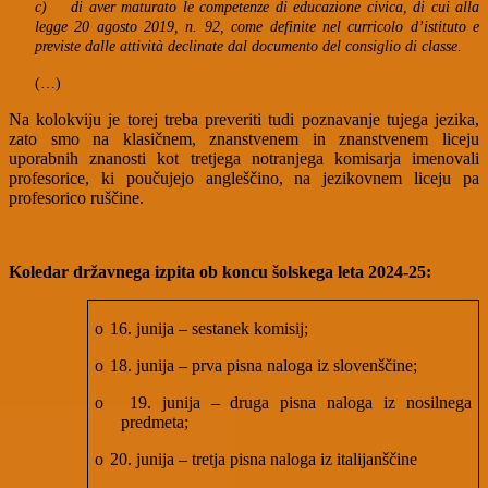
c)
di aver maturato le competenze di educazione civica, di cui alla
legge 20 agosto 2019, n. 92, come definite nel curricolo d’istituto e
previste dalle attività declinate dal documento del consiglio di classe.
(…)
Na kolokviju je torej treba preveriti tudi poznavanje tujega jezika,
zato smo na klasičnem, znanstvenem in znanstvenem liceju
uporabnih znanosti kot tretjega notranjega komisarja imenovali
profesorice, ki poučujejo angleščino, na jezikovnem liceju pa
profesorico ruščine.
Koledar državnega izpita ob koncu šolskega leta 2024-25:
o
16. junija – sestanek komisij;
o
18. junija – prva pisna naloga iz slovenščine;
o
19. junija – druga pisna naloga iz nosilnega
predmeta;
o
20. junija – tretja pisna naloga iz italijanščine