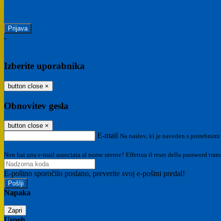
Ste pozabili geslo?
-
Prijava SPID
Prijava CIE
Izberite uporabnika
button close
×
Obnovitev gesla
button close
×
E-mail
Na naslov, ki je naveden s potrebnimi
Non hai una e-mail associata al nome utente? Effettua il reset della password tram
E-poštno sporočilo poslano, preverite svoj e-poštni predal!
Napaka
Zapri
Uspeh