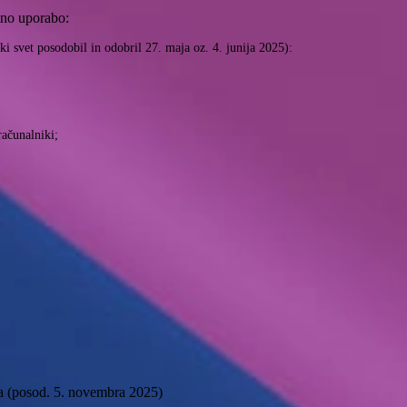
ično uporabo:
ki svet posodobil in odobril 27. maja oz. 4. junija 2025):
računalniki;
nja (posod. 5. novembra 2025)