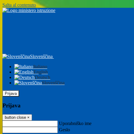
Salta al contenuto
Slovenščina
Italiano
English
Deutsch
Slovenščina
Prijava
Prijava
button close
×
Uporabniško ime
Geslo