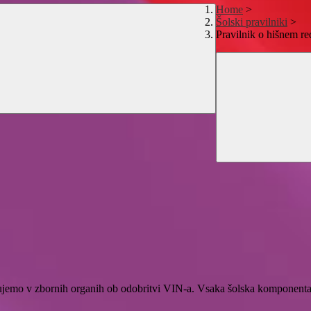
Home
>
Šolski pravilniki
>
Pravilnik o hišnem re
jujemo v zbornih organih ob odobritvi VIN-a. Vsaka šolska komponenta