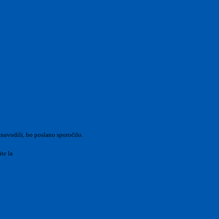
 navodili, bo poslano sporočilo.
ite la
Login Spaggiari