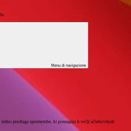
du
Menu di navigazione
 lahko predlaga spremembe, ki pomagajo k večji učinkovitosti