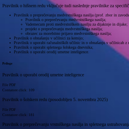
Pravilnik o hišnem redu vključuje tudi naslednje pravilnike za specif
Pravilnik o preprečevanju medvrstniškega nasilja (prof. zbor in zavods
Pravilnik o preprečevanju medvrstniškega nasilja;
Vademecum proti medvrstniškem nasilju za dijakinje in dijake;
projekt o preprečevanju medvrstniškega nasilja;
obrazec za morebitno prijavo medvrstniškega nasilja;
Pravilnik o obnašanju v učilnici za kemijo;
Pravilnik o uporabi računalniških učilnic in o obnašanju v učilnicah z 
Pravilnik o uporabi spletnega šolskega dnevnika;
Pravilnik o uporabi orodij umetne inteligence.
Priloge
Pravilnik o uporabi orodij umetne inteligence
File PDF
Contatore click: 109
Pravilnik o šolskem redu (posodobljen 5. novembra 2025)
File PDF
Contatore click: 181
Pravilnik o preprečevanju vrstniškega nasilja in spletnega ustrahova