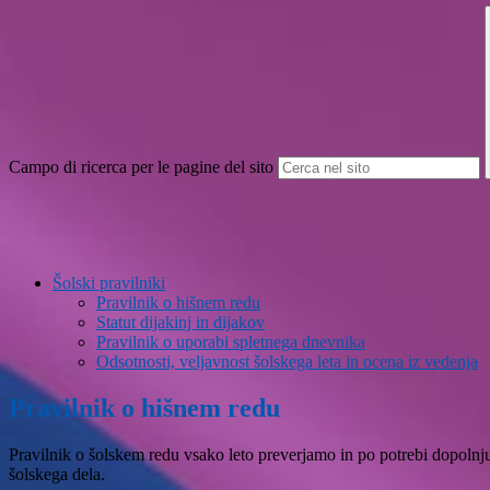
Campo di ricerca per le pagine del sito
Šolski pravilniki
Pravilnik o hišnem redu
Statut dijakinj in dijakov
Pravilnik o uporabi spletnega dnevnika
Odsotnosti, veljavnost šolskega leta in ocena iz vedenja
Pravilnik o hišnem redu
Pravilnik o šolskem redu vsako leto preverjamo in po potrebi dopoln
šolskega dela.