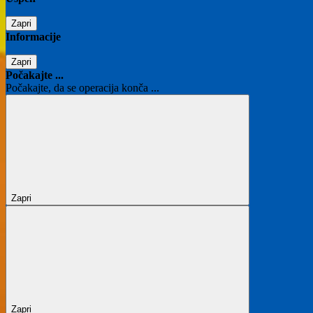
Zapri
Informacije
Zapri
Počakajte ...
Počakajte, da se operacija konča ...
Zapri
Zapri