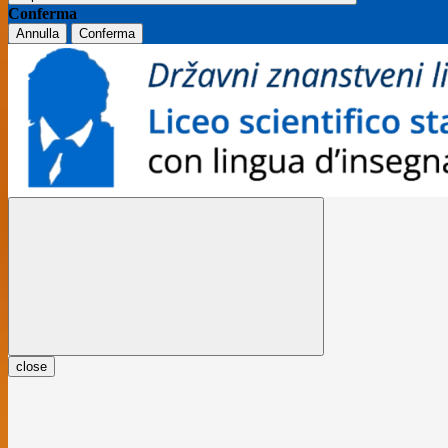
Conferma
Annulla
Conferma
close