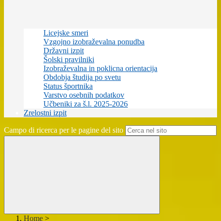
Licejske smeri
Vzgojno izobraževalna ponudba
Državni izpit
Šolski pravilniki
Izobraževalna in poklicna orientacija
Obdobja študija po svetu
Status športnika
Varstvo osebnih podatkov
Učbeniki za š.l. 2025-2026
Zrelostni izpit
Campo di ricerca per le pagine del sito
Home
>