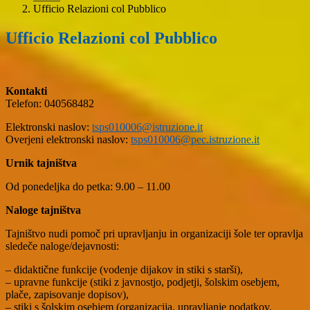
Ufficio Relazioni col Pubblico
Ufficio Relazioni col Pubblico
Kontakti
Telefon: 040568482
Elektronski naslov:
tsps010006@istruzione.it
Overjeni elektronski naslov:
tsps010006@pec.istruzione.it
Urnik tajništva
Od ponedeljka do petka: 9.00 – 11.00
Naloge tajništva
Tajništvo nudi pomoč pri upravljanju in organizaciji šole ter opravlja
sledeče naloge/dejavnosti:
– didaktične funkcije (vodenje dijakov in stiki s starši),
– upravne funkcije (stiki z javnostjo, podjetji, šolskim osebjem,
plače, zapisovanje dopisov),
– stiki s šolskim osebjem (organizacija, upravljanje podatkov,