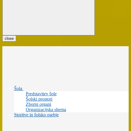
close
Šola
Predstavitev šole
Šolski prostori
Zborni organi
Organizacijska shema
Storitve in šolsko osebje