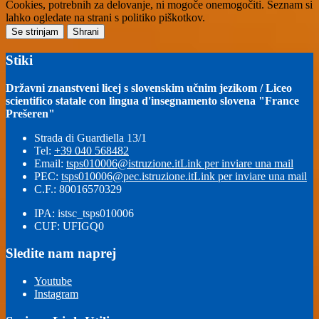
Cookies, potrebnih za delovanje, ni mogoče onemogočiti. Seznam si
lahko ogledate na strani s politiko piškotkov.
Se strinjam
Shrani
Stiki
Državni znanstveni licej s slovenskim učnim jezikom / Liceo
scientifico statale con lingua d'insegnamento slovena "France
Prešeren"
Strada di Guardiella 13/1
Tel:
+39 040 568482
Email:
tsps010006@istruzione.it
Link per inviare una mail
PEC:
tsps010006@pec.istruzione.it
Link per inviare una mail
C.F.: 80016570329
IPA: istsc_tsps010006
CUF: UFIGQ0
Sledite nam naprej
Youtube
Instagram