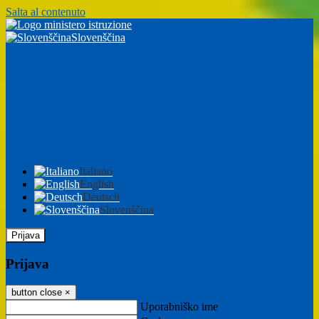
Salta al contenuto
Slovenščina
Italiano
English
Deutsch
Slovenščina
Prijava
Prijava
button close
×
Uporabniško ime