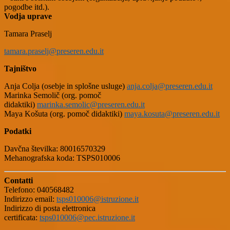
pogodbe itd.).
Vodja uprave
Tamara Praselj
tamara.praselj@preseren.edu.it
Tajništvo
Anja Colja (osebje in splošne usluge)
anja.colja@preseren.edu.it
Marinka Semolič (org. pomoč
didaktiki)
marinka.semolic@preseren.edu.it
Maya Košuta (org. pomoč didaktiki)
maya.kosuta@preseren.edu.it
Podatki
Davčna številka: 80016570329
Mehanografska koda: TSPS010006
Contatti
Telefono: 040568482
Indirizzo email:
tsps010006@istruzione.it
Indirizzo di posta elettronica
certificata:
tsps010006@pec.istruzione.it