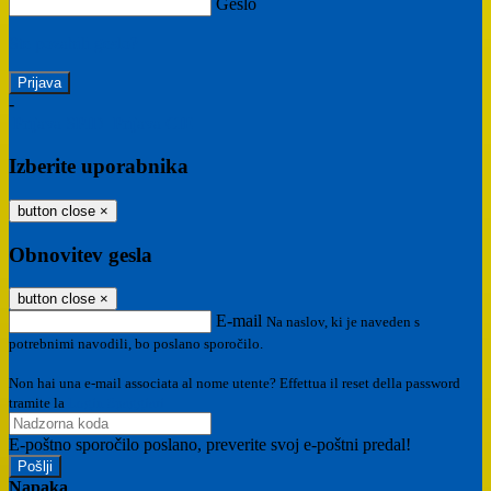
Geslo
Ste pozabili geslo?
-
Prijava SPID
Prijava CIE
Izberite uporabnika
button close
×
Obnovitev gesla
button close
×
E-mail
Na naslov, ki je naveden s
potrebnimi navodili, bo poslano sporočilo.
Non hai una e-mail associata al nome utente? Effettua il reset della password
tramite la
Login Spaggiari
E-poštno sporočilo poslano, preverite svoj e-poštni predal!
Napaka