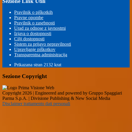
Sezione Link Utili
Pravilnik o piškotkih
Pravne opombe
Pravilnik o zasebnosti
Urad za odnose z javnostmi
Izjava o dostopnosti
Cilji dostopnosti
Sistem za prijavo nepravilnosti
Upravljanje piškotkov
Transparentna administracija
Prikazana stran
2132
krat
Sezione Copyright
Copyright 2026 | Engineered and powered by Gruppo Spaggiari
Parma S.p.A. | Divisione Publishing & New Social Media
Disclaimer trattamento dati personali