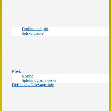
Družine in dijaki
Šolsko osebje
Novice
Novice
Spletna oglasna deska
Didaktika - Delovanje šole