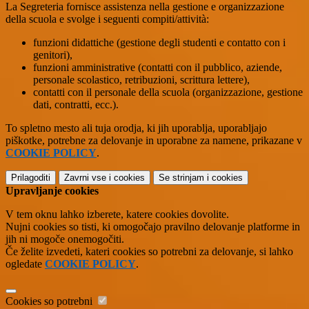
La Segreteria fornisce assistenza nella gestione e organizzazione
della scuola e svolge i seguenti compiti/attività:
funzioni didattiche (gestione degli studenti e contatto con i
genitori),
funzioni amministrative (contatti con il pubblico, aziende,
personale scolastico, retribuzioni, scrittura lettere),
contatti con il personale della scuola (organizzazione, gestione
dati, contratti, ecc.).
To spletno mesto ali tuja orodja, ki jih uporablja, uporabljajo
piškotke, potrebne za delovanje in uporabne za namene, prikazane v
COOKIE POLICY
.
Prilagoditi
Zavrni vse
i cookies
Se strinjam
i cookies
Upravljanje cookies
V tem oknu lahko izberete, katere cookies dovolite.
Nujni cookies so tisti, ki omogočajo pravilno delovanje platforme in
jih ni mogoče onemogočiti.
Če želite izvedeti, kateri cookies so potrebni za delovanje, si lahko
ogledate
COOKIE POLICY
.
Cookies so potrebni