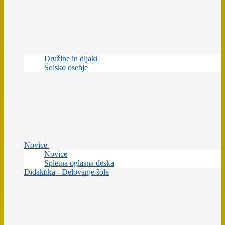
Družine in dijaki
Šolsko osebje
Novice
Novice
Spletna oglasna deska
Didaktika - Delovanje šole