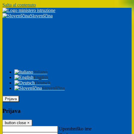
Salta al contenuto
Slovenščina
Italiano
English
Deutsch
Slovenščina
Prijava
Prijava
button close
×
Uporabniško ime