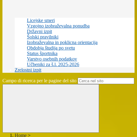
Licejske smeri
Vzgojno izobraževalna ponudba
Državni izpit
Šolski pravilniki
Izobraževalna in poklicna orientacija
Obdobja študija po svetu
Status športnika
Varstvo osebnih podatkov
Učbeniki za š.l. 2025-2026
Zrelostni izpit
Campo di ricerca per le pagine del sito
Home
>