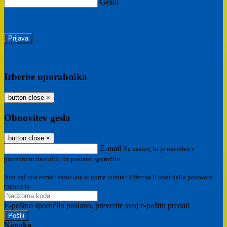
Geslo
Ste pozabili geslo?
-
Prijava SPID
Prijava CIE
Izberite uporabnika
button close
×
Obnovitev gesla
button close
×
E-mail
Na naslov, ki je naveden s
potrebnimi navodili, bo poslano sporočilo.
Non hai una e-mail associata al nome utente? Effettua il reset della password
tramite la
Login Spaggiari
E-poštno sporočilo poslano, preverite svoj e-poštni predal!
Napaka