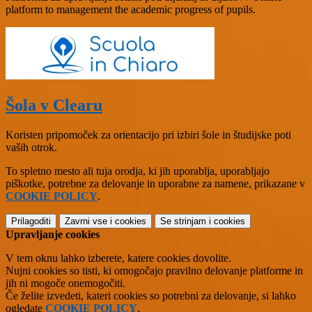
platform to management the academic progress of pupils.
Šola v Clearu
Koristen pripomoček za orientacijo pri izbiri šole in študijske poti
vaših otrok.
To spletno mesto ali tuja orodja, ki jih uporablja, uporabljajo
piškotke, potrebne za delovanje in uporabne za namene, prikazane v
COOKIE POLICY
.
Prilagoditi
Zavrni vse
i cookies
Se strinjam
i cookies
Upravljanje cookies
V tem oknu lahko izberete, katere cookies dovolite.
Nujni cookies so tisti, ki omogočajo pravilno delovanje platforme in
jih ni mogoče onemogočiti.
Če želite izvedeti, kateri cookies so potrebni za delovanje, si lahko
ogledate
COOKIE POLICY
.