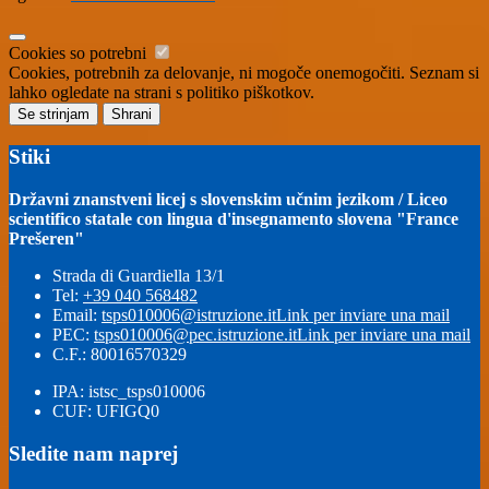
Cookies so potrebni
Cookies, potrebnih za delovanje, ni mogoče onemogočiti. Seznam si
lahko ogledate na strani s politiko piškotkov.
Se strinjam
Shrani
Stiki
Državni znanstveni licej s slovenskim učnim jezikom / Liceo
scientifico statale con lingua d'insegnamento slovena "France
Prešeren"
Strada di Guardiella 13/1
Tel:
+39 040 568482
Email:
tsps010006@istruzione.it
Link per inviare una mail
PEC:
tsps010006@pec.istruzione.it
Link per inviare una mail
C.F.: 80016570329
IPA: istsc_tsps010006
CUF: UFIGQ0
Sledite nam naprej