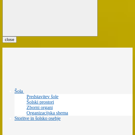
close
Šola
Predstavitev šole
Šolski prostori
Zborni organi
Organizacijska shema
Storitve in šolsko osebje