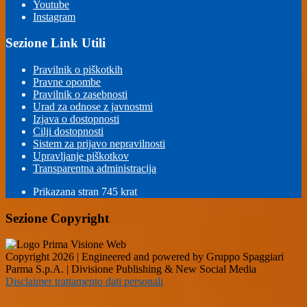
Youtube
Instagram
Sezione Link Utili
Pravilnik o piškotkih
Pravne opombe
Pravilnik o zasebnosti
Urad za odnose z javnostmi
Izjava o dostopnosti
Cilji dostopnosti
Sistem za prijavo nepravilnosti
Upravljanje piškotkov
Transparentna administracija
Prikazana stran
745
krat
Sezione Copyright
Copyright 2026 | Engineered and powered by Gruppo Spaggiari
Parma S.p.A. | Divisione Publishing & New Social Media
Disclaimer trattamento dati personali