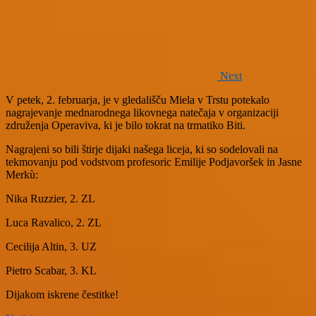
Next
V petek, 2. februarja, je v gledališču Miela v Trstu potekalo
nagrajevanje mednarodnega likovnega natečaja v organizaciji
združenja Operaviva, ki je bilo tokrat na trmatiko Biti.
Nagrajeni so bili štirje dijaki našega liceja, ki so sodelovali na
tekmovanju pod vodstvom profesoric Emilije Podjavoršek in Jasne
Merkù:
Nika Ruzzier, 2. ZL
Luca Ravalico, 2. ZL
Cecilija Altin, 3. UZ
Pietro Scabar, 3. KL
Dijakom iskrene čestitke!