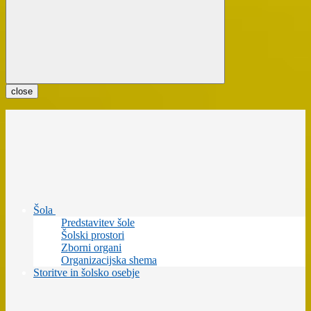
close
Šola
Predstavitev šole
Šolski prostori
Zborni organi
Organizacijska shema
Storitve in šolsko osebje