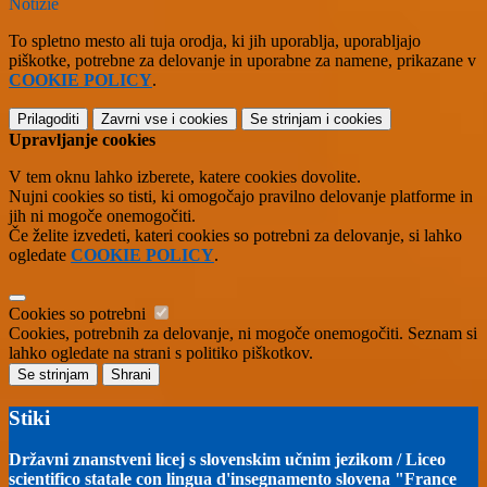
Notizie
To spletno mesto ali tuja orodja, ki jih uporablja, uporabljajo
piškotke, potrebne za delovanje in uporabne za namene, prikazane v
COOKIE POLICY
.
Prilagoditi
Zavrni vse
i cookies
Se strinjam
i cookies
Upravljanje cookies
V tem oknu lahko izberete, katere cookies dovolite.
Nujni cookies so tisti, ki omogočajo pravilno delovanje platforme in
jih ni mogoče onemogočiti.
Če želite izvedeti, kateri cookies so potrebni za delovanje, si lahko
ogledate
COOKIE POLICY
.
Cookies so potrebni
Cookies, potrebnih za delovanje, ni mogoče onemogočiti. Seznam si
lahko ogledate na strani s politiko piškotkov.
Se strinjam
Shrani
Stiki
Državni znanstveni licej s slovenskim učnim jezikom / Liceo
scientifico statale con lingua d'insegnamento slovena "France