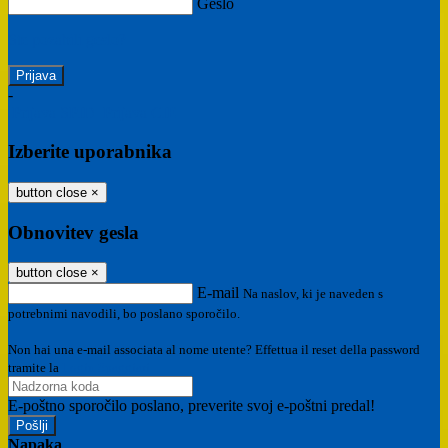
Geslo
Ste pozabili geslo?
-
Prijava SPID
Prijava CIE
Izberite uporabnika
button close
×
Obnovitev gesla
button close
×
E-mail
Na naslov, ki je naveden s
potrebnimi navodili, bo poslano sporočilo.
Non hai una e-mail associata al nome utente? Effettua il reset della password
tramite la
Login Spaggiari
E-poštno sporočilo poslano, preverite svoj e-poštni predal!
Napaka