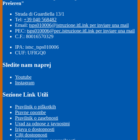
Prešeren"
Strada di Guardiella 13/1
Tel:
+39 040 568482
Email:
tsps010006@istruzione.it
Link per inviare una mail
PEC:
tsps010006@pec.istruzione.it
Link per inviare una mail
C.F.: 80016570329
IPA: istsc_tsps010006
CUF: UFIGQ0
Sledite nam naprej
Youtube
Instagram
Sezione Link Utili
Pravilnik o piškotkih
Pravne opombe
Pravilnik o zasebnosti
Urad za odnose z javnostmi
Izjava o dostopnosti
Cilji dostopnosti