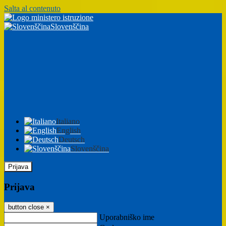
Salta al contenuto
Slovenščina
Italiano
English
Deutsch
Slovenščina
Prijava
Prijava
button close
×
Uporabniško ime