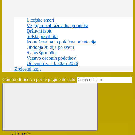
Licejske smeri
Vzgojno izobraževalna ponudba
Državni izpit
Šolski pravilniki
Izobraževalna in poklicna orientacija
Obdobja študija po svetu
Status športnika
Varstvo osebnih podatkov
Učbeniki za š.l. 2025-2026
Zrelostni izpit
Campo di ricerca per le pagine del sito
Home
>