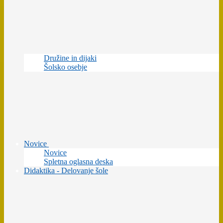
Družine in dijaki
Šolsko osebje
Novice
Novice
Spletna oglasna deska
Didaktika - Delovanje šole