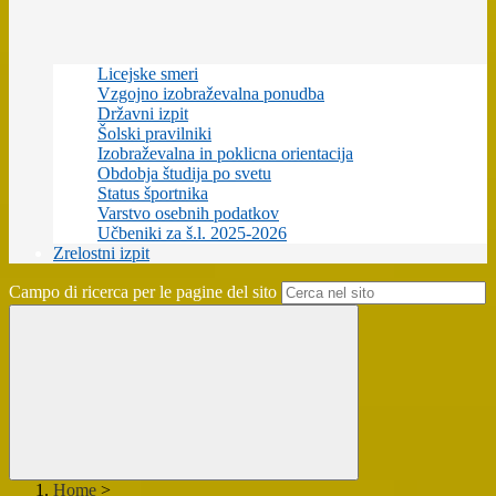
Licejske smeri
Vzgojno izobraževalna ponudba
Državni izpit
Šolski pravilniki
Izobraževalna in poklicna orientacija
Obdobja študija po svetu
Status športnika
Varstvo osebnih podatkov
Učbeniki za š.l. 2025-2026
Zrelostni izpit
Campo di ricerca per le pagine del sito
Home
>