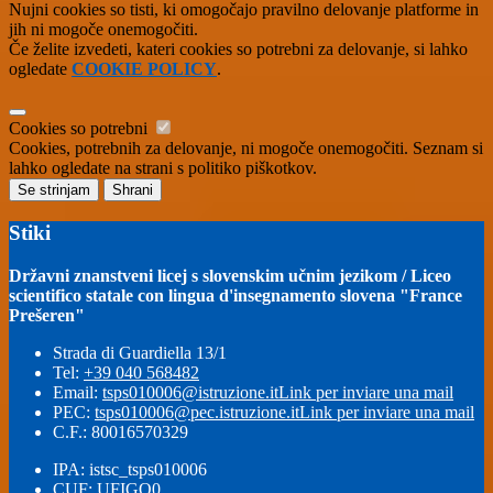
Nujni cookies so tisti, ki omogočajo pravilno delovanje platforme in
jih ni mogoče onemogočiti.
Če želite izvedeti, kateri cookies so potrebni za delovanje, si lahko
ogledate
COOKIE POLICY
.
Cookies so potrebni
Cookies, potrebnih za delovanje, ni mogoče onemogočiti. Seznam si
lahko ogledate na strani s politiko piškotkov.
Se strinjam
Shrani
Stiki
Državni znanstveni licej s slovenskim učnim jezikom / Liceo
scientifico statale con lingua d'insegnamento slovena "France
Prešeren"
Strada di Guardiella 13/1
Tel:
+39 040 568482
Email:
tsps010006@istruzione.it
Link per inviare una mail
PEC:
tsps010006@pec.istruzione.it
Link per inviare una mail
C.F.: 80016570329
IPA: istsc_tsps010006
CUF: UFIGQ0