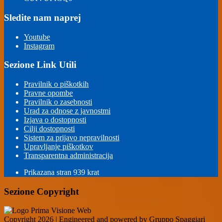
Sledite nam naprej
Youtube
Instagram
Sezione Link Utili
Pravilnik o piškotkih
Pravne opombe
Pravilnik o zasebnosti
Urad za odnose z javnostmi
Izjava o dostopnosti
Cilji dostopnosti
Sistem za prijavo nepravilnosti
Upravljanje piškotkov
Transparentna administracija
Prikazana stran
939
krat
Sezione Copyright
Copyright 2026 | Engineered and powered by Gruppo Spaggiari