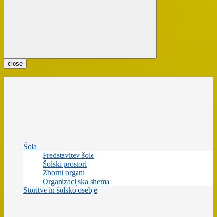
close
Šola
Predstavitev šole
Šolski prostori
Zborni organi
Organizacijska shema
Storitve in šolsko osebje