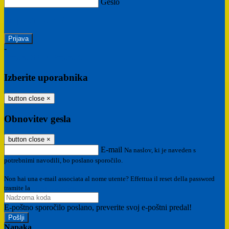
Geslo
Ste pozabili geslo?
-
Prijava SPID
Prijava CIE
Izberite uporabnika
button close
×
Obnovitev gesla
button close
×
E-mail
Na naslov, ki je naveden s
potrebnimi navodili, bo poslano sporočilo.
Non hai una e-mail associata al nome utente? Effettua il reset della password
tramite la
Login Spaggiari
E-poštno sporočilo poslano, preverite svoj e-poštni predal!
Napaka