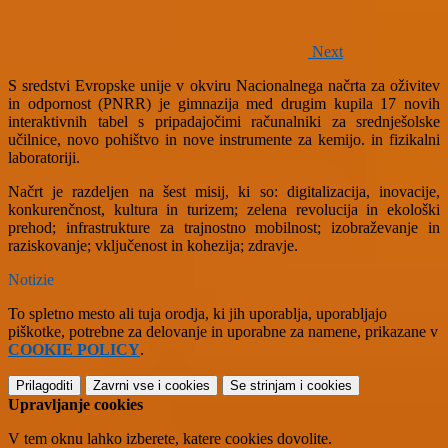
Next
S sredstvi Evropske unije v okviru Nacionalnega načrta za oživitev
in odpornost (PNRR) je gimnazija med drugim kupila 17 novih
interaktivnih tabel s pripadajočimi računalniki za srednješolske
učilnice, novo pohištvo in nove instrumente za kemijo. in fizikalni
laboratoriji.
Načrt je razdeljen na šest misij, ki so: digitalizacija, inovacije,
konkurenčnost, kultura in turizem; zelena revolucija in ekološki
prehod; infrastrukture za trajnostno mobilnost; izobraževanje in
raziskovanje; vključenost in kohezija; zdravje.
Notizie
To spletno mesto ali tuja orodja, ki jih uporablja, uporabljajo
piškotke, potrebne za delovanje in uporabne za namene, prikazane v
COOKIE POLICY
.
Prilagoditi
Zavrni vse
i cookies
Se strinjam
i cookies
Upravljanje cookies
V tem oknu lahko izberete, katere cookies dovolite.