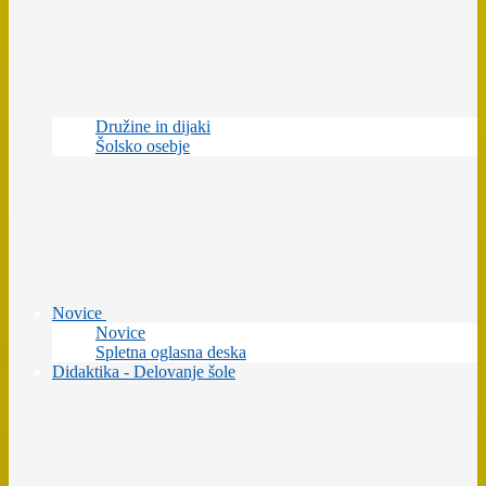
Družine in dijaki
Šolsko osebje
Novice
Novice
Spletna oglasna deska
Didaktika - Delovanje šole