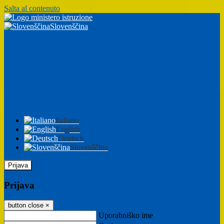
Salta al contenuto
Slovenščina
Italiano
English
Deutsch
Slovenščina
Prijava
Prijava
button close
×
Uporabniško ime