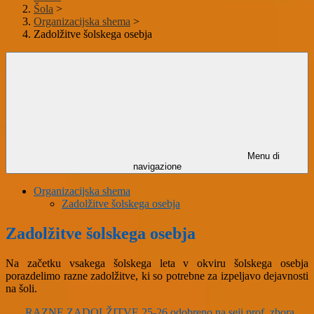
Šola
>
Organizacijska shema
>
Zadolžitve šolskega osebja
Menu di
navigazione
Organizacijska shema
Zadolžitve šolskega osebja
Zadolžitve šolskega osebja
Na začetku vsakega šolskega leta v okviru šolskega osebja
porazdelimo razne zadolžitve, ki so potrebne za izpeljavo dejavnosti
na šoli.
RAZNE ZADOLŽITVE 25-26 odobreno na seji prof. zbora