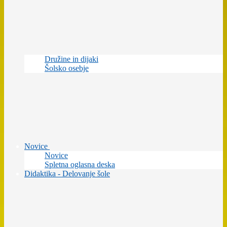
Družine in dijaki
Šolsko osebje
Novice
Novice
Spletna oglasna deska
Didaktika - Delovanje šole