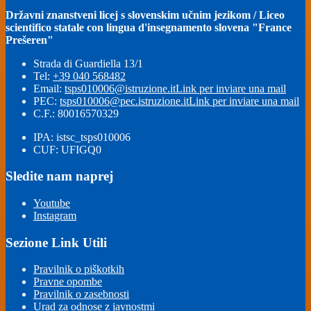
Državni znanstveni licej s slovenskim učnim jezikom / Liceo
scientifico statale con lingua d'insegnamento slovena "France
Prešeren"
Strada di Guardiella 13/1
Tel:
+39 040 568482
Email:
tsps010006@istruzione.it
Link per inviare una mail
PEC:
tsps010006@pec.istruzione.it
Link per inviare una mail
C.F.: 80016570329
IPA: istsc_tsps010006
CUF: UFIGQ0
Sledite nam naprej
Youtube
Instagram
Sezione Link Utili
Pravilnik o piškotkih
Pravne opombe
Pravilnik o zasebnosti
Urad za odnose z javnostmi