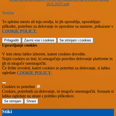
16.9.2025.pdf
Notizie
To spletno mesto ali tuja orodja, ki jih uporablja, uporabljajo
piškotke, potrebne za delovanje in uporabne za namene, prikazane v
COOKIE POLICY
.
Prilagoditi
Zavrni vse
i cookies
Se strinjam
i cookies
Upravljanje cookies
V tem oknu lahko izberete, katere cookies dovolite.
Nujni cookies so tisti, ki omogočajo pravilno delovanje platforme in
jih ni mogoče onemogočiti.
Če želite izvedeti, kateri cookies so potrebni za delovanje, si lahko
ogledate
COOKIE POLICY
.
Cookies so potrebni
Cookies, potrebnih za delovanje, ni mogoče onemogočiti. Seznam si
lahko ogledate na strani s politiko piškotkov.
Se strinjam
Shrani
Stiki