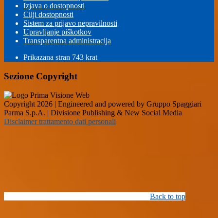
Izjava o dostopnosti
Cilji dostopnosti
Sistem za prijavo nepravilnosti
Upravljanje piškotkov
Transparentna administracija
Prikazana stran
743
krat
Sezione Copyright
Copyright 2026 | Engineered and powered by Gruppo Spaggiari
Parma S.p.A. | Divisione Publishing & New Social Media
Disclaimer trattamento dati personali
Back to top