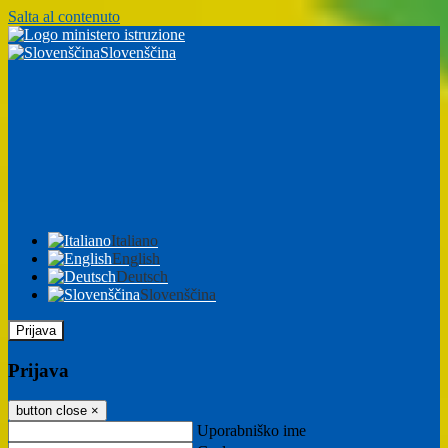
Salta al contenuto
Slovenščina
Italiano
English
Deutsch
Slovenščina
Prijava
Prijava
button close
×
Uporabniško ime