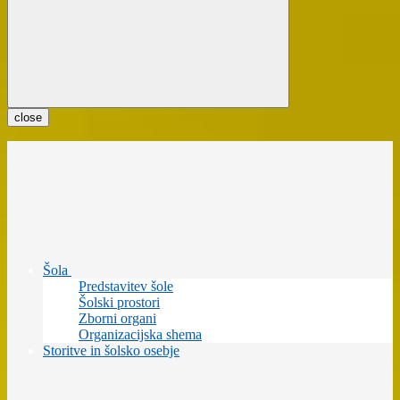
close
Šola
Predstavitev šole
Šolski prostori
Zborni organi
Organizacijska shema
Storitve in šolsko osebje