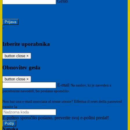
Geslo
Ste pozabili geslo?
-
Prijava SPID
Prijava CIE
Izberite uporabnika
button close
×
Obnovitev gesla
button close
×
E-mail
Na naslov, ki je naveden s
potrebnimi navodili, bo poslano sporočilo.
Non hai una e-mail associata al nome utente? Effettua il reset della password
tramite la
Login Spaggiari
E-poštno sporočilo poslano, preverite svoj e-poštni predal!
Napaka