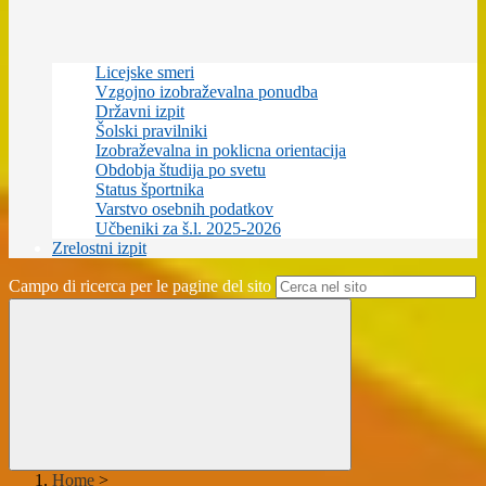
Licejske smeri
Vzgojno izobraževalna ponudba
Državni izpit
Šolski pravilniki
Izobraževalna in poklicna orientacija
Obdobja študija po svetu
Status športnika
Varstvo osebnih podatkov
Učbeniki za š.l. 2025-2026
Zrelostni izpit
Campo di ricerca per le pagine del sito
Home
>