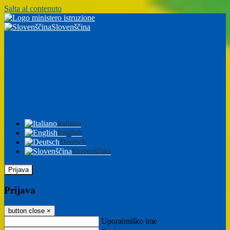
Salta al contenuto
Slovenščina
Italiano
English
Deutsch
Slovenščina
Prijava
Prijava
button close
×
Uporabniško ime