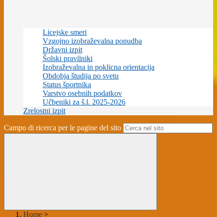
Licejske smeri
Vzgojno izobraževalna ponudba
Državni izpit
Šolski pravilniki
Izobraževalna in poklicna orientacija
Obdobja študija po svetu
Status športnika
Varstvo osebnih podatkov
Učbeniki za š.l. 2025-2026
Zrelostni izpit
Campo di ricerca per le pagine del sito
Home
>