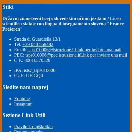
Stiki
Državni znanstveni licej s slovenskim učnim jezikom / Liceo
scientifico statale con lingua d'insegnamento slovena "France
Prešeren"
Strada di Guardiella 13/1
Tel:
+39 040 568482
Email:
tsps010006@istruzione.it
Link per inviare una mail
PEC:
tsps010006@pec.istruzione.it
Link per inviare una mail
C.F.: 80016570329
IPA: istsc_tsps010006
CUF: UFIGQ0
Sledite nam naprej
Youtube
Instagram
Sezione Link Utili
Pravilnik o piškotkih
Pravne opombe