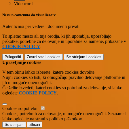
Videocorsi
Nessun contenuto da visualizzare
Autenticarsi per vedere i documenti privati
To spletno mesto ali tuja orodja, ki jih uporablja, uporabljajo
piškotke, potrebne za delovanje in uporabne za namene, prikazane v
COOKIE POLICY
.
Prilagoditi
Zavrni vse
i cookies
Se strinjam
i cookies
Upravljanje cookies
V tem oknu lahko izberete, katere cookies dovolite.
Nujni cookies so tisti, ki omogočajo pravilno delovanje platforme in
jih ni mogoče onemogočiti.
Če želite izvedeti, kateri cookies so potrebni za delovanje, si lahko
ogledate
COOKIE POLICY
.
Cookies so potrebni
Cookies, potrebnih za delovanje, ni mogoče onemogočiti. Seznam si
lahko ogledate na strani s politiko piškotkov.
Se strinjam
Shrani