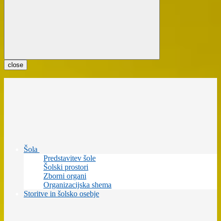
close
Šola
Predstavitev šole
Šolski prostori
Zborni organi
Organizacijska shema
Storitve in šolsko osebje