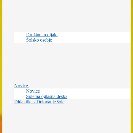
Družine in dijaki
Šolsko osebje
Novice
Novice
Spletna oglasna deska
Didaktika - Delovanje šole