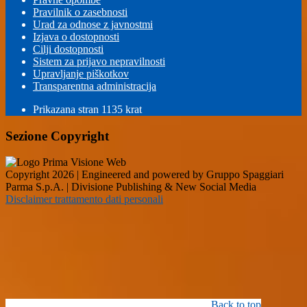
Pravilnik o zasebnosti
Urad za odnose z javnostmi
Izjava o dostopnosti
Cilji dostopnosti
Sistem za prijavo nepravilnosti
Upravljanje piškotkov
Transparentna administracija
Prikazana stran
1135
krat
Sezione Copyright
Copyright 2026 | Engineered and powered by Gruppo Spaggiari
Parma S.p.A. | Divisione Publishing & New Social Media
Disclaimer trattamento dati personali
Back to top