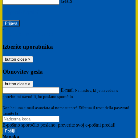
Geslo
Ste pozabili geslo?
-
Prijava SPID
Prijava CIE
Izberite uporabnika
button close
×
Obnovitev gesla
button close
×
E-mail
Na naslov, ki je naveden s
potrebnimi navodili, bo poslano sporočilo.
Non hai una e-mail associata al nome utente? Effettua il reset della password
tramite la
Login Spaggiari
E-poštno sporočilo poslano, preverite svoj e-poštni predal!
Napaka