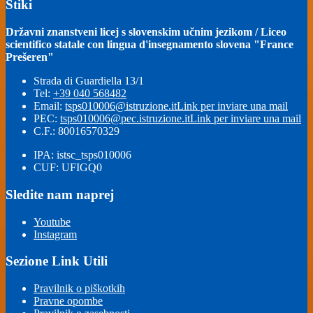
Stiki
Državni znanstveni licej s slovenskim učnim jezikom / Liceo
scientifico statale con lingua d'insegnamento slovena "France
Prešeren"
Strada di Guardiella 13/1
Tel:
+39 040 568482
Email:
tsps010006@istruzione.it
Link per inviare una mail
PEC:
tsps010006@pec.istruzione.it
Link per inviare una mail
C.F.: 80016570329
IPA: istsc_tsps010006
CUF: UFIGQ0
Sledite nam naprej
Youtube
Instagram
Sezione Link Utili
Pravilnik o piškotkih
Pravne opombe