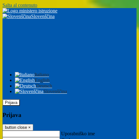
Salta al contenuto
Slovenščina
Italiano
English
Deutsch
Slovenščina
Prijava
Prijava
button close
×
Uporabniško ime