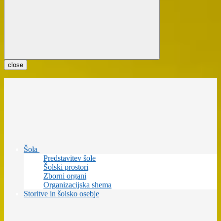
close
Šola
Predstavitev šole
Šolski prostori
Zborni organi
Organizacijska shema
Storitve in šolsko osebje