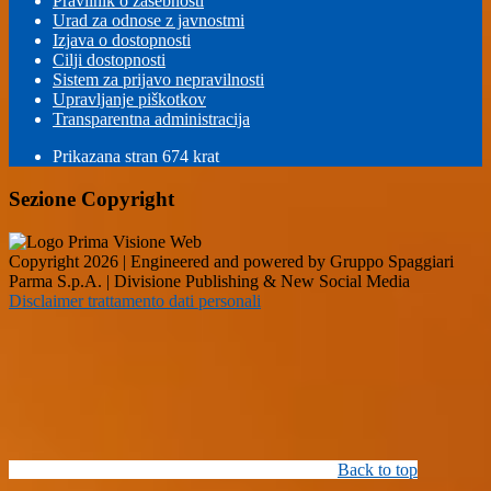
Pravilnik o zasebnosti
Urad za odnose z javnostmi
Izjava o dostopnosti
Cilji dostopnosti
Sistem za prijavo nepravilnosti
Upravljanje piškotkov
Transparentna administracija
Prikazana stran
674
krat
Sezione Copyright
Copyright 2026 | Engineered and powered by Gruppo Spaggiari
Parma S.p.A. | Divisione Publishing & New Social Media
Disclaimer trattamento dati personali
Back to top