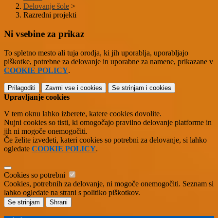
Delovanje šole
>
Razredni projekti
Ni vsebine za prikaz
To spletno mesto ali tuja orodja, ki jih uporablja, uporabljajo
piškotke, potrebne za delovanje in uporabne za namene, prikazane v
COOKIE POLICY
.
Prilagoditi
Zavrni vse
i cookies
Se strinjam
i cookies
Upravljanje cookies
V tem oknu lahko izberete, katere cookies dovolite.
Nujni cookies so tisti, ki omogočajo pravilno delovanje platforme in
jih ni mogoče onemogočiti.
Če želite izvedeti, kateri cookies so potrebni za delovanje, si lahko
ogledate
COOKIE POLICY
.
Cookies so potrebni
Cookies, potrebnih za delovanje, ni mogoče onemogočiti. Seznam si
lahko ogledate na strani s politiko piškotkov.
Se strinjam
Shrani