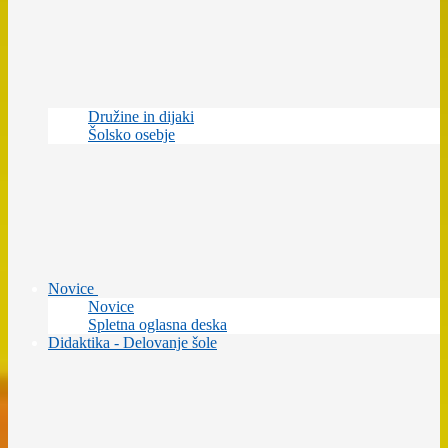
Družine in dijaki
Šolsko osebje
Novice
Novice
Spletna oglasna deska
Didaktika - Delovanje šole