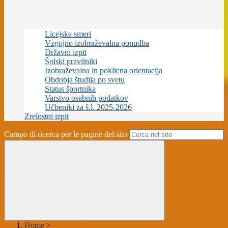
Licejske smeri
Vzgojno izobraževalna ponudba
Državni izpit
Šolski pravilniki
Izobraževalna in poklicna orientacija
Obdobja študija po svetu
Status športnika
Varstvo osebnih podatkov
Učbeniki za š.l. 2025-2026
Zrelostni izpit
Campo di ricerca per le pagine del sito
Home
>