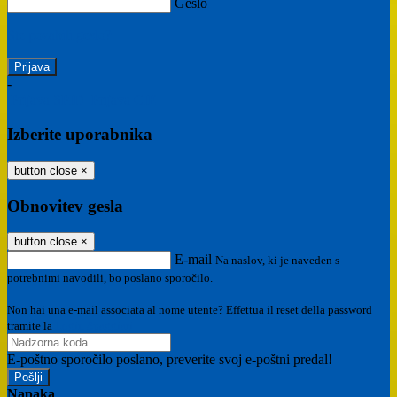
Geslo
Ste pozabili geslo?
-
Prijava SPID
Prijava CIE
Izberite uporabnika
button close
×
Obnovitev gesla
button close
×
E-mail
Na naslov, ki je naveden s
potrebnimi navodili, bo poslano sporočilo.
Non hai una e-mail associata al nome utente? Effettua il reset della password
tramite la
Login Spaggiari
E-poštno sporočilo poslano, preverite svoj e-poštni predal!
Napaka