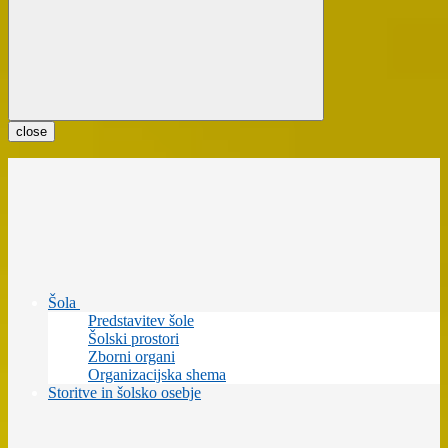
close
Šola
Predstavitev šole
Šolski prostori
Zborni organi
Organizacijska shema
Storitve in šolsko osebje