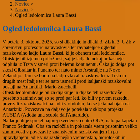
Novice
>
Novice
>
Ogled ledolomilca Laura Bassi
Ogled ledolomilca Laura Bassi
V petek, 3. oktobra 2025, so si dijakinje in dijaki 3. ZL in 3. UZb v
spremstvu profesoric naravoslovja ter ravnateljice ogledali
raziskovalno ladjo Laura Bassi, ki je obenem tudi ledolomilec.
Obisk je bil izjemna priložnost, saj je ladja le nekaj ur kasneje
odplula iz Trsta v smeri proti belemu kontinentu. Čaka jo dolga pot
skozi Gibraltar in Panamo ter nato mimo Avstralije na Novo
Zelandijo. Tam se bodo na ladjo vkrcali raziskovalci iz Trsta in
drugih mest Italije ter se nato usmerili proti italijanski raziskovalni
postaji na Antarktiki, Mario Zucchelli.
Obisk ledolomilca je bil za dijakinje in dijake teh razredov še
posebno zanimiv, saj so se pred par leti, ko bili v prvem razredu,
povezali z raziskovalci na ladji v obdobju, ko se je ta nahajala na
Antarktiki. Povezava na daljavo je potekala v sklopu projekta
AUSDA (Adotta una scuola dall'Antartide).
Na ladji jih je sprejel najprej izvedenec centra OGS, nato pa kapetan
Franco Sedmak. Oba sta razložila in pokazala vsem prisotnim veliko
zanimivosti v povezavi z znanstvenim raziskovanjem in pa
upravljanjem ladje v najrazličnejših vremenskih, hidroloških in