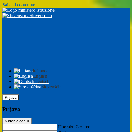
Salta al contenuto
Slovenščina
Italiano
English
Deutsch
Slovenščina
Prijava
Prijava
button close
×
Uporabniško ime