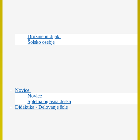
Družine in dijaki
Šolsko osebje
Novice
Novice
Spletna oglasna deska
Didaktika - Delovanje šole