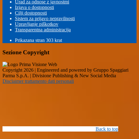
Urad za odnose z javnostmi
Izjava o dostopnosti
Cilji dostopnosti
Sistem za prijavo nepravilnosti
Upravljanje piškotkov
Transparentna administracija
Prikazana stran
303
krat
Sezione Copyright
Copyright 2026 | Engineered and powered by Gruppo Spaggiari
Parma S.p.A. | Divisione Publishing & New Social Media
Disclaimer trattamento dati personali
Back to top