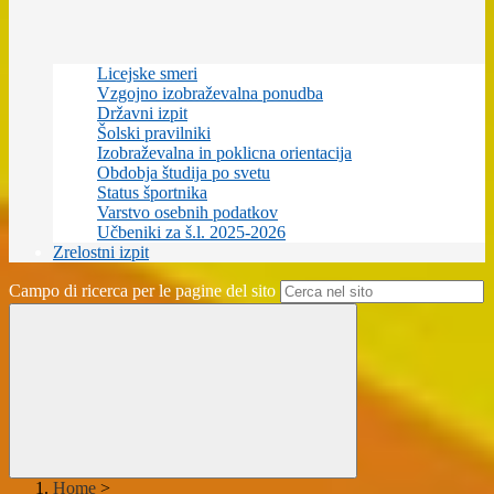
Licejske smeri
Vzgojno izobraževalna ponudba
Državni izpit
Šolski pravilniki
Izobraževalna in poklicna orientacija
Obdobja študija po svetu
Status športnika
Varstvo osebnih podatkov
Učbeniki za š.l. 2025-2026
Zrelostni izpit
Campo di ricerca per le pagine del sito
Home
>