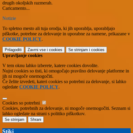
drugih okoljskih razmerah.
Caricamento...
Notizie
To spletno mesto ali tuja orodja, ki jih uporablja, uporabljajo
piškotke, potrebne za delovanje in uporabne za namene, prikazane v
COOKIE POLICY
.
Prilagoditi
Zavrni vse
i cookies
Se strinjam
i cookies
Upravljanje cookies
V tem oknu lahko izberete, katere cookies dovolite.
Nujni cookies so tisti, ki omogočajo pravilno delovanje platforme in
jih ni mogoče onemogočiti.
Če želite izvedeti, kateri cookies so potrebni za delovanje, si lahko
ogledate
COOKIE POLICY
.
Cookies so potrebni
Cookies, potrebnih za delovanje, ni mogoče onemogočiti. Seznam si
lahko ogledate na strani s politiko piškotkov.
Se strinjam
Shrani
Stiki