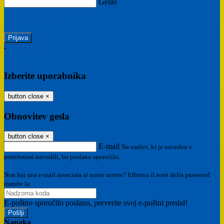
Geslo
Ste pozabili geslo?
-
Prijava SPID
Prijava CIE
Izberite uporabnika
button close
×
Obnovitev gesla
button close
×
E-mail
Na naslov, ki je naveden s
potrebnimi navodili, bo poslano sporočilo.
Non hai una e-mail associata al nome utente? Effettua il reset della password
tramite la
Login Spaggiari
E-poštno sporočilo poslano, preverite svoj e-poštni predal!
Napaka