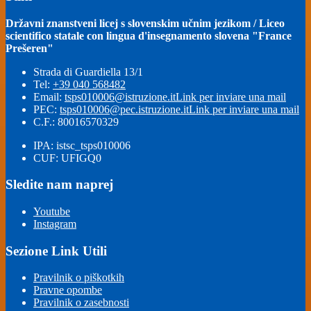
Državni znanstveni licej s slovenskim učnim jezikom / Liceo
scientifico statale con lingua d'insegnamento slovena "France
Prešeren"
Strada di Guardiella 13/1
Tel:
+39 040 568482
Email:
tsps010006@istruzione.it
Link per inviare una mail
PEC:
tsps010006@pec.istruzione.it
Link per inviare una mail
C.F.: 80016570329
IPA: istsc_tsps010006
CUF: UFIGQ0
Sledite nam naprej
Youtube
Instagram
Sezione Link Utili
Pravilnik o piškotkih
Pravne opombe
Pravilnik o zasebnosti