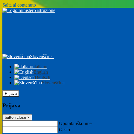
Salta al contenuto
Slovenščina
Italiano
English
Deutsch
Slovenščina
Prijava
Prijava
button close
×
Uporabniško ime
Geslo