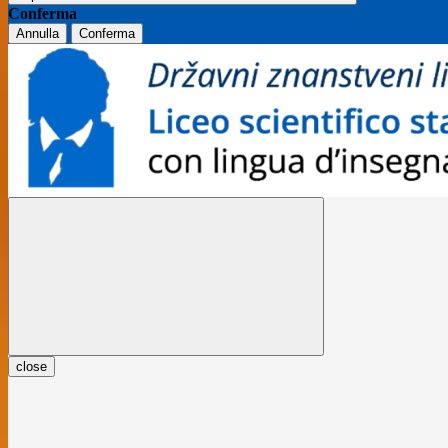
Conferma
Annulla
Conferma
close