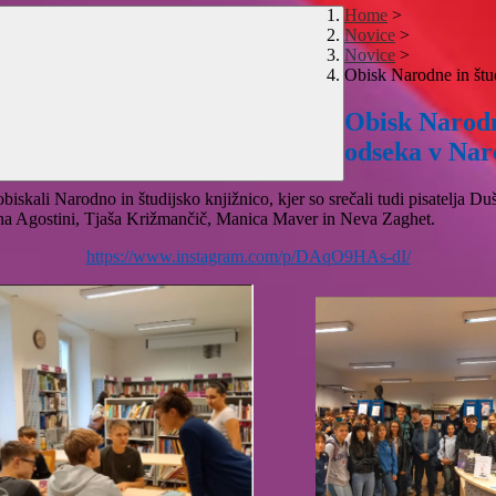
Home
>
Novice
>
Novice
>
Obisk Narodne in štu
Obisk Narodn
odseka v Na
2.jl obiskali Narodno in študijsko knjižnico, kjer so srečali tudi pisatel
Elena Agostini, Tjaša Križmančič, Manica Maver in Neva Zaghet.
https://www.instagram.com/p/DAqO9HAs-dI/