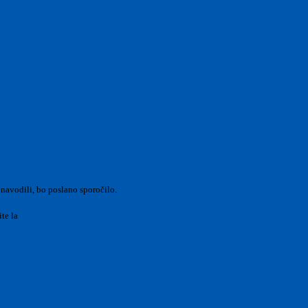
 navodili, bo poslano sporočilo.
ite la
Login Spaggiari