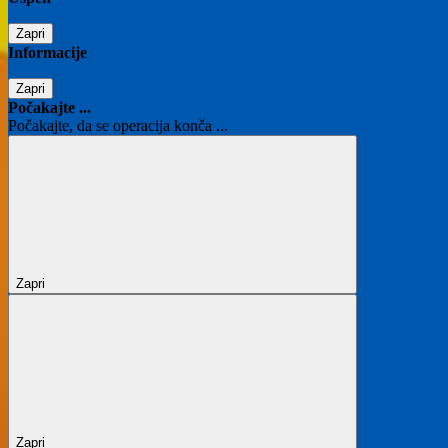
Zapri
Informacije
Zapri
Počakajte ...
Počakajte, da se operacija konča ...
Zapri
Zapri