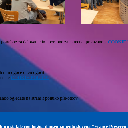
ke, potrebne za delovanje in uporabne za namene, prikazane v
COOKIE
jih ni mogoče onemogočiti.
gledate
COOKIE POLICY
.
hko ogledate na strani s politiko piškotkov.
ntifico statale con lingua d'insegnamento slovena "France Prešeren