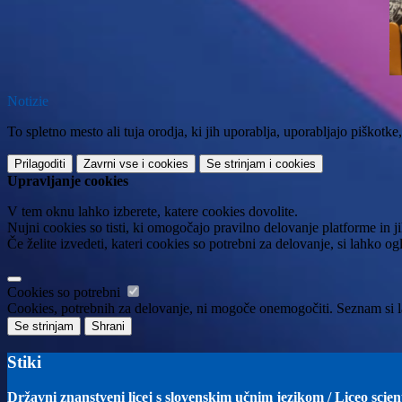
Notizie
To spletno mesto ali tuja orodja, ki jih uporablja, uporabljajo piškot
Prilagoditi
Zavrni vse
i cookies
Se strinjam
i cookies
Upravljanje cookies
V tem oknu lahko izberete, katere cookies dovolite.
Nujni cookies so tisti, ki omogočajo pravilno delovanje platforme in 
Če želite izvedeti, kateri cookies so potrebni za delovanje, si lahko o
Cookies so potrebni
Cookies, potrebnih za delovanje, ni mogoče onemogočiti. Seznam si la
Se strinjam
Shrani
Stiki
Državni znanstveni licej s slovenskim učnim jezikom / Liceo scie