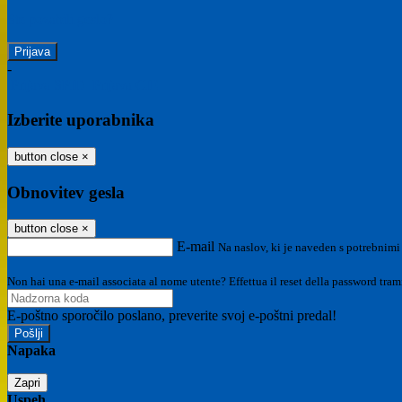
Ste pozabili geslo?
-
Prijava SPID
Prijava CIE
Izberite uporabnika
button close
×
Obnovitev gesla
button close
×
E-mail
Na naslov, ki je naveden s potrebnimi
Non hai una e-mail associata al nome utente? Effettua il reset della password tram
E-poštno sporočilo poslano, preverite svoj e-poštni predal!
Napaka
Zapri
Uspeh