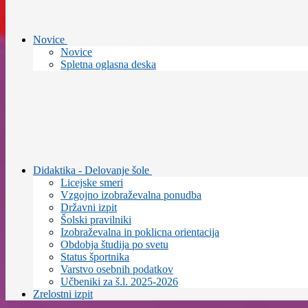
Novice
Novice
Spletna oglasna deska
Didaktika - Delovanje šole
Licejske smeri
Vzgojno izobraževalna ponudba
Državni izpit
Šolski pravilniki
Izobraževalna in poklicna orientacija
Obdobja študija po svetu
Status športnika
Varstvo osebnih podatkov
Učbeniki za š.l. 2025-2026
Zrelostni izpit