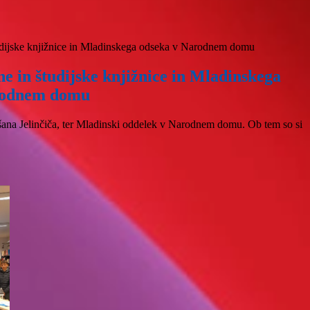
dijske knjižnice in Mladinskega odseka v Narodnem domu
e in študijske knjižnice in Mladinskega
rodnem domu
ja Dušana Jelinčiča, ter Mladinski oddelek v Narodnem domu. Ob tem so si