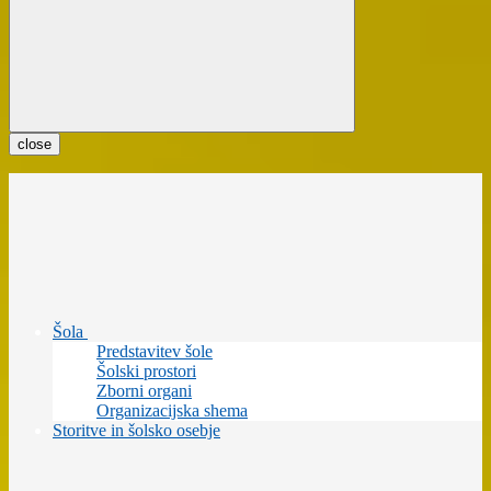
close
Šola
Predstavitev šole
Šolski prostori
Zborni organi
Organizacijska shema
Storitve in šolsko osebje