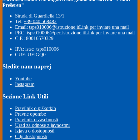
Prešeren"
Strada di Guardiella 13/1
Tel:
+39 040 568482
Email:
tsps010006@istruzione.it
Link per inviare una mail
PEC:
tsps010006@pec.istruzione.it
Link per inviare una mail
C.F.: 80016570329
IPA: istsc_tsps010006
CUF: UFIGQ0
Sledite nam naprej
Youtube
Instagram
Sezione Link Utili
Pravilnik o piškotkih
Pravne opombe
Pravilnik o zasebnosti
Urad za odnose z javnostmi
Izjava o dostopnosti
Cilji dostopnosti