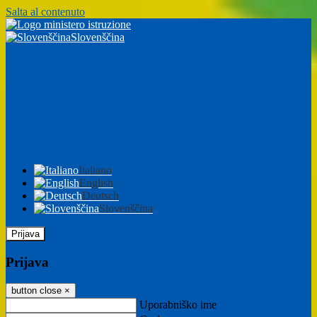
Salta al contenuto
Slovenščina
Italiano
English
Deutsch
Slovenščina
Prijava
Prijava
button close
×
Uporabniško ime