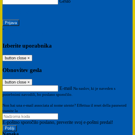
Geslo
Ste pozabili geslo?
-
Prijava SPID
Prijava CIE
Izberite uporabnika
button close
×
Obnovitev gesla
button close
×
E-mail
Na naslov, ki je naveden s
potrebnimi navodili, bo poslano sporočilo.
Non hai una e-mail associata al nome utente? Effettua il reset della password
tramite la
Login Spaggiari
E-poštno sporočilo poslano, preverite svoj e-poštni predal!
Napaka