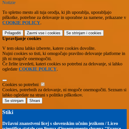
Notizie
To spletno mesto ali tuja orodja, ki jih uporablja, uporabljajo
piškotke, potrebne za delovanje in uporabne za namene, prikazane v
COOKIE POLICY
.
Prilagoditi
Zavrni vse
i cookies
Se strinjam
i cookies
Upravljanje cookies
V tem oknu lahko izberete, katere cookies dovolite.
Nujni cookies so tisti, ki omogočajo pravilno delovanje platforme in
jih ni mogoče onemogočiti.
Če želite izvedeti, kateri cookies so potrebni za delovanje, si lahko
ogledate
COOKIE POLICY
.
Cookies so potrebni
Cookies, potrebnih za delovanje, ni mogoče onemogočiti. Seznam si
lahko ogledate na strani s politiko piškotkov.
Se strinjam
Shrani
Stiki
Državni znanstveni licej s slovenskim učnim jezikom / Liceo
scientifico statale con lingua d'insegnamento slovena "France