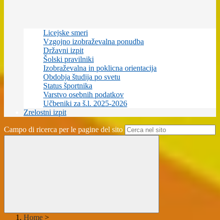
Licejske smeri
Vzgojno izobraževalna ponudba
Državni izpit
Šolski pravilniki
Izobraževalna in poklicna orientacija
Obdobja študija po svetu
Status športnika
Varstvo osebnih podatkov
Učbeniki za š.l. 2025-2026
Zrelostni izpit
Campo di ricerca per le pagine del sito
Home
>