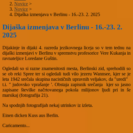
Novice
>
Novice
>
Dijaška izmenjava v Berlinu - 16.-23. 2. 2025
Dijaška izmenjava v Berlinu - 16.-23. 2.
2025
Dijakinje in dijaki 4. razreda jezikovnega liceja so v tem tednu na
dijaški izmenjavi v Berlinu v spremstvu profesorice Vere Kukanja in
ravnateljice Loredane Guštin.
Ogledali so si razne znamenitosti mesta, Berlinski zid, sprehodili so
se ob reki Spree ter si ogledali tudi vilo
jezeru Wannsee, kjer se je
leta 1942 srečala skupina nacističnih upravnih veljakov, da "uredi"
t.i. " judovsko vprašanje '. Obstaja zapisnik srečanja
kjer so jasno
zapisane številke načrtovanega pokola milijonov ljudi
pri in še
marsikaj (fotografija 21).
Na spodnjih fotografijah nekaj utrinkov iz izleta.
Einen dicken Kuss aus Berlin.
Caricamento...