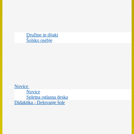
Družine in dijaki
Šolsko osebje
Novice
Novice
Spletna oglasna deska
Didaktika - Delovanje šole