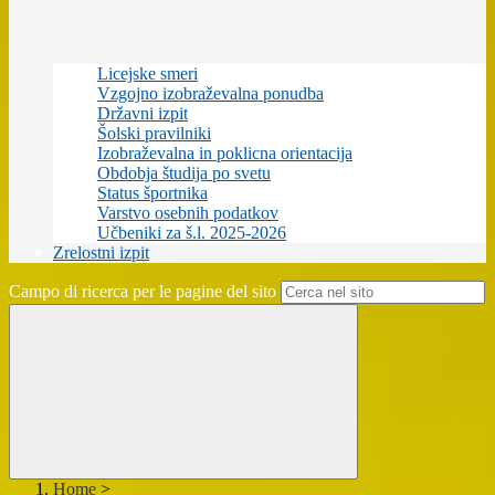
Licejske smeri
Vzgojno izobraževalna ponudba
Državni izpit
Šolski pravilniki
Izobraževalna in poklicna orientacija
Obdobja študija po svetu
Status športnika
Varstvo osebnih podatkov
Učbeniki za š.l. 2025-2026
Zrelostni izpit
Campo di ricerca per le pagine del sito
Home
>