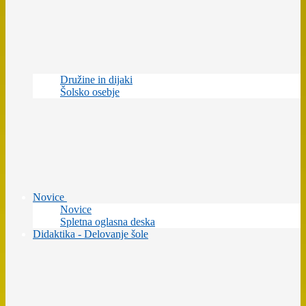
Družine in dijaki
Šolsko osebje
Novice
Novice
Spletna oglasna deska
Didaktika - Delovanje šole