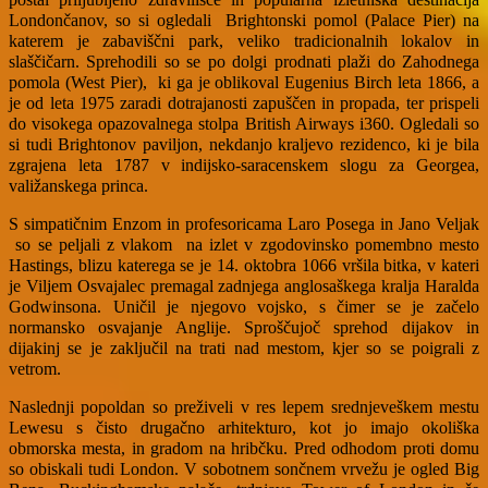
Londončanov, so si ogledali Brightonski pomol (Palace Pier) na
katerem je zabaviščni park, veliko tradicionalnih lokalov in
slaščičarn. Sprehodili so se po dolgi prodnati plaži do Zahodnega
pomola (West Pier), ki ga je oblikoval Eugenius Birch leta 1866, a
je od leta 1975 zaradi dotrajanosti zapuščen in propada, ter prispeli
do visokega opazovalnega stolpa British Airways i360. Ogledali so
si tudi Brightonov paviljon, nekdanjo kraljevo rezidenco, ki je bila
zgrajena leta 1787 v indijsko-saracenskem slogu za Georgea,
valižanskega princa.
S simpatičnim Enzom in profesoricama Laro Posega in Jano Veljak
so se peljali z vlakom na izlet v zgodovinsko pomembno mesto
Hastings, blizu katerega se je 14. oktobra 1066 vršila bitka, v kateri
je Viljem Osvajalec premagal zadnjega anglosaškega kralja Haralda
Godwinsona. Uničil je njegovo vojsko, s čimer se je začelo
normansko osvajanje Anglije. Sproščujoč sprehod dijakov in
dijakinj se je zaključil na trati nad mestom, kjer so se poigrali z
vetrom.
Naslednji popoldan so preživeli v res lepem srednjeveškem mestu
Lewesu s čisto drugačno arhitekturo, kot jo imajo okoliška
obmorska mesta, in gradom na hribčku. Pred odhodom proti domu
so obiskali tudi London. V sobotnem sončnem vrvežu je ogled Big