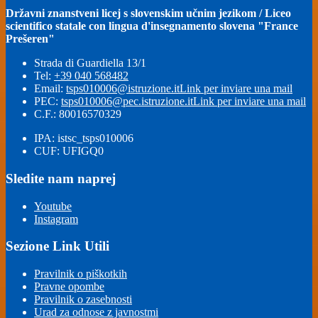
Državni znanstveni licej s slovenskim učnim jezikom / Liceo
scientifico statale con lingua d'insegnamento slovena "France
Prešeren"
Strada di Guardiella 13/1
Tel:
+39 040 568482
Email:
tsps010006@istruzione.it
Link per inviare una mail
PEC:
tsps010006@pec.istruzione.it
Link per inviare una mail
C.F.: 80016570329
IPA: istsc_tsps010006
CUF: UFIGQ0
Sledite nam naprej
Youtube
Instagram
Sezione Link Utili
Pravilnik o piškotkih
Pravne opombe
Pravilnik o zasebnosti
Urad za odnose z javnostmi