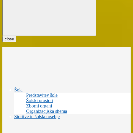
close
Šola
Predstavitev šole
Šolski prostori
Zborni organi
Organizacijska shema
Storitve in šolsko osebje