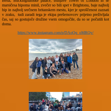
Bena, Buckinghamske palače, trdnjave Tower of London in še
marsičesa hipoma minil, zvečer so bili spet v Brightonu, baje najbolj
hip in najbolj srečnem britanskem mestu, kjer je sproščenost zaznati
v zraku, tudi zaradi tega je ekipa prešernovcev prijetno preživljala
čas, saj so gostujoče družine vsem omogočile, da so se počutili kot
doma.
https://www.instagram.com/p/DAoQq_oMRQv/