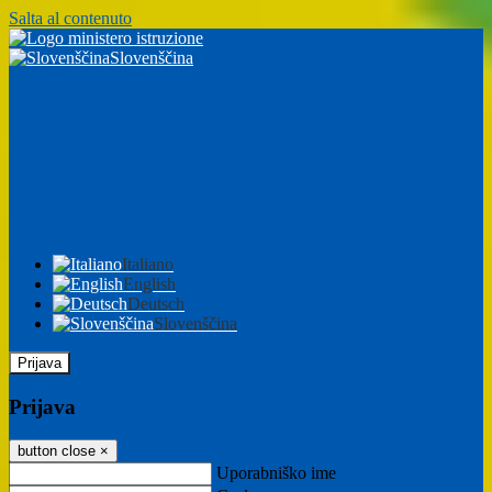
Salta al contenuto
Slovenščina
Italiano
English
Deutsch
Slovenščina
Prijava
Prijava
button close
×
Uporabniško ime