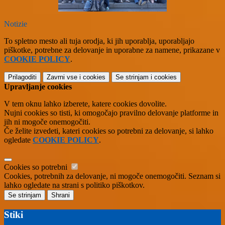
Notizie
To spletno mesto ali tuja orodja, ki jih uporablja, uporabljajo
piškotke, potrebne za delovanje in uporabne za namene, prikazane v
COOKIE POLICY
.
Prilagoditi
Zavrni vse
i cookies
Se strinjam
i cookies
Upravljanje cookies
V tem oknu lahko izberete, katere cookies dovolite.
Nujni cookies so tisti, ki omogočajo pravilno delovanje platforme in
jih ni mogoče onemogočiti.
Če želite izvedeti, kateri cookies so potrebni za delovanje, si lahko
ogledate
COOKIE POLICY
.
Cookies so potrebni
Cookies, potrebnih za delovanje, ni mogoče onemogočiti. Seznam si
lahko ogledate na strani s politiko piškotkov.
Se strinjam
Shrani
Stiki