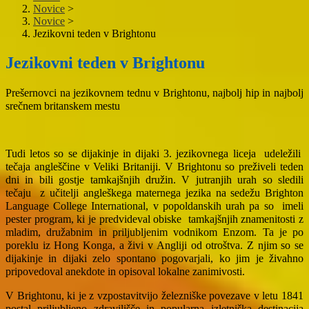
Novice
>
Novice
>
Jezikovni teden v Brightonu
Jezikovni teden v Brightonu
Prešernovci na jezikovnem tednu v Brightonu, najbolj hip in najbolj
srečnem britanskem mestu
Tudi letos so se dijakinje in dijaki 3. jezikovnega liceja udeležili
tečaja angleščine v Veliki Britaniji. V Brightonu so preživeli teden
dni in bili gostje tamkajšnjih družin. V jutranjih urah so sledili
tečaju z učitelji angleškega maternega jezika na sedežu Brighton
Language College International, v popoldanskih urah pa so imeli
pester program, ki je predvideval obiske tamkajšnjih znamenitosti z
mladim, družabnim in priljubljenim vodnikom Enzom. Ta je po
poreklu iz Hong Konga, a živi v Angliji od otroštva. Z njim so se
dijakinje in dijaki zelo spontano pogovarjali, ko jim je živahno
pripovedoval anekdote in opisoval lokalne zanimivosti.
V Brightonu, ki je z vzpostavitvijo železniške povezave v letu 1841
postal priljubljeno zdravilišče in popularna izletniška destinacija