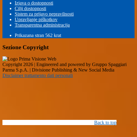
Izjava o dostopnosti
Cilji dostopnosti
Sistem za prijavo nepravilnosti
Upravljanje piškotkov
Transparentna administracija
Prikazana stran
562
krat
Sezione Copyright
Copyright 2026 | Engineered and powered by Gruppo Spaggiari
Parma S.p.A. | Divisione Publishing & New Social Media
Disclaimer trattamento dati personali
Back to top