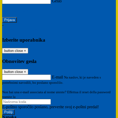
Geslo
Ste pozabili geslo?
-
Prijava SPID
Prijava CIE
Izberite uporabnika
button close
×
Obnovitev gesla
button close
×
E-mail
Na naslov, ki je naveden s
potrebnimi navodili, bo poslano sporočilo.
Non hai una e-mail associata al nome utente? Effettua il reset della password
tramite la
Login Spaggiari
E-poštno sporočilo poslano, preverite svoj e-poštni predal!
Napaka