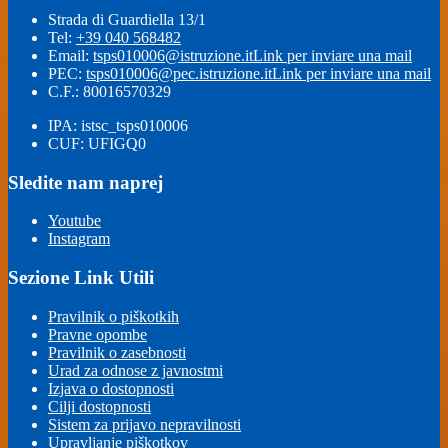
Strada di Guardiella 13/1
Tel:
+39 040 568482
Email:
tsps010006@istruzione.it
Link per inviare una mail
PEC:
tsps010006@pec.istruzione.it
Link per inviare una mail
C.F.: 80016570329
IPA: istsc_tsps010006
CUF: UFIGQ0
Sledite nam naprej
Youtube
Instagram
Sezione Link Utili
Pravilnik o piškotkih
Pravne opombe
Pravilnik o zasebnosti
Urad za odnose z javnostmi
Izjava o dostopnosti
Cilji dostopnosti
Sistem za prijavo nepravilnosti
Upravljanje piškotkov