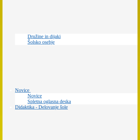
Družine in dijaki
Šolsko osebje
Novice
Novice
Spletna oglasna deska
Didaktika - Delovanje šole