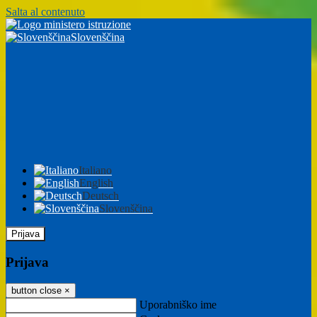
Salta al contenuto
Slovenščina
Italiano
English
Deutsch
Slovenščina
Prijava
Prijava
button close
×
Uporabniško ime