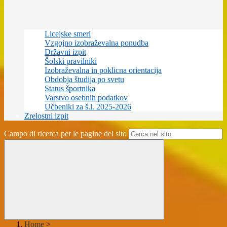
Licejske smeri
Vzgojno izobraževalna ponudba
Državni izpit
Šolski pravilniki
Izobraževalna in poklicna orientacija
Obdobja študija po svetu
Status športnika
Varstvo osebnih podatkov
Učbeniki za š.l. 2025-2026
Zrelostni izpit
Campo di ricerca per le pagine del sito
Home
>