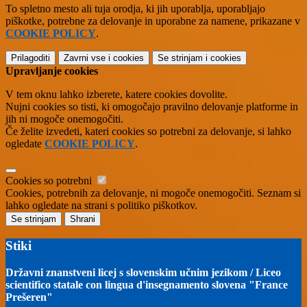
To spletno mesto ali tuja orodja, ki jih uporablja, uporabljajo
piškotke, potrebne za delovanje in uporabne za namene, prikazane v
COOKIE POLICY
.
Prilagoditi
Zavrni vse
i cookies
Se strinjam
i cookies
Upravljanje cookies
V tem oknu lahko izberete, katere cookies dovolite.
Nujni cookies so tisti, ki omogočajo pravilno delovanje platforme in
jih ni mogoče onemogočiti.
Če želite izvedeti, kateri cookies so potrebni za delovanje, si lahko
ogledate
COOKIE POLICY
.
Cookies so potrebni
Cookies, potrebnih za delovanje, ni mogoče onemogočiti. Seznam si
lahko ogledate na strani s politiko piškotkov.
Se strinjam
Shrani
Stiki
Državni znanstveni licej s slovenskim učnim jezikom / Liceo
scientifico statale con lingua d'insegnamento slovena "France
Prešeren"