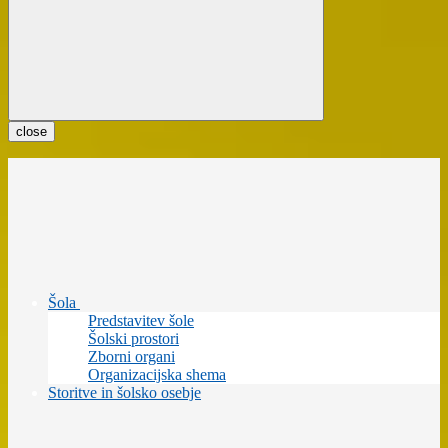
close
Šola
Predstavitev šole
Šolski prostori
Zborni organi
Organizacijska shema
Storitve in šolsko osebje