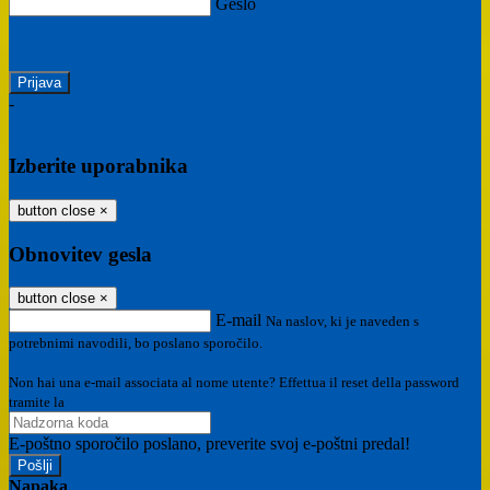
Geslo
Ste pozabili geslo?
-
Prijava SPID
Prijava CIE
Izberite uporabnika
button close
×
Obnovitev gesla
button close
×
E-mail
Na naslov, ki je naveden s
potrebnimi navodili, bo poslano sporočilo.
Non hai una e-mail associata al nome utente? Effettua il reset della password
tramite la
Login Spaggiari
E-poštno sporočilo poslano, preverite svoj e-poštni predal!
Napaka