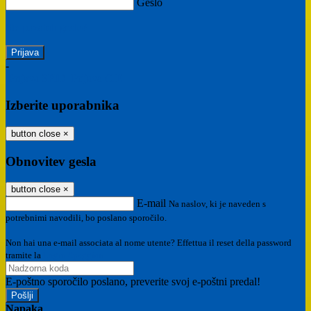
Geslo
Ste pozabili geslo?
-
Prijava SPID
Prijava CIE
Izberite uporabnika
button close
×
Obnovitev gesla
button close
×
E-mail
Na naslov, ki je naveden s
potrebnimi navodili, bo poslano sporočilo.
Non hai una e-mail associata al nome utente? Effettua il reset della password
tramite la
Login Spaggiari
E-poštno sporočilo poslano, preverite svoj e-poštni predal!
Napaka