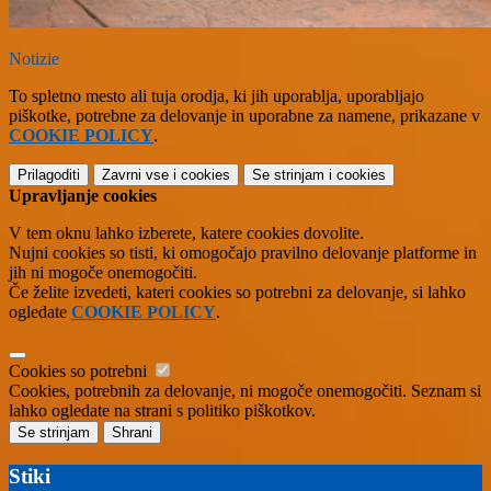
Notizie
To spletno mesto ali tuja orodja, ki jih uporablja, uporabljajo
piškotke, potrebne za delovanje in uporabne za namene, prikazane v
COOKIE POLICY
.
Prilagoditi
Zavrni vse
i cookies
Se strinjam
i cookies
Upravljanje cookies
V tem oknu lahko izberete, katere cookies dovolite.
Nujni cookies so tisti, ki omogočajo pravilno delovanje platforme in
jih ni mogoče onemogočiti.
Če želite izvedeti, kateri cookies so potrebni za delovanje, si lahko
ogledate
COOKIE POLICY
.
Cookies so potrebni
Cookies, potrebnih za delovanje, ni mogoče onemogočiti. Seznam si
lahko ogledate na strani s politiko piškotkov.
Se strinjam
Shrani
Stiki