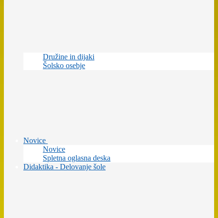
Družine in dijaki
Šolsko osebje
Novice
Novice
Spletna oglasna deska
Didaktika - Delovanje šole