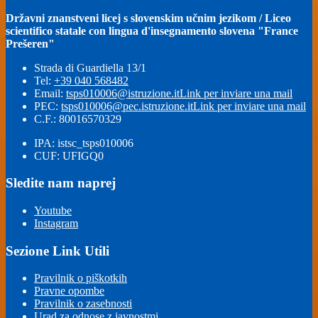
Državni znanstveni licej s slovenskim učnim jezikom / Liceo
scientifico statale con lingua d'insegnamento slovena "France
Prešeren"
Strada di Guardiella 13/1
Tel:
+39 040 568482
Email:
tsps010006@istruzione.it
Link per inviare una mail
PEC:
tsps010006@pec.istruzione.it
Link per inviare una mail
C.F.: 80016570329
IPA: istsc_tsps010006
CUF: UFIGQ0
Sledite nam naprej
Youtube
Instagram
Sezione Link Utili
Pravilnik o piškotkih
Pravne opombe
Pravilnik o zasebnosti
Urad za odnose z javnostmi