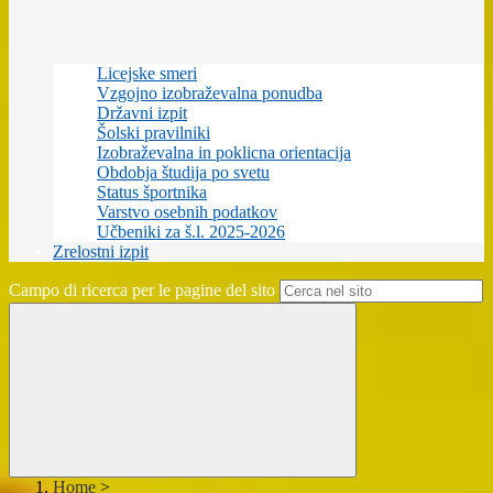
Licejske smeri
Vzgojno izobraževalna ponudba
Državni izpit
Šolski pravilniki
Izobraževalna in poklicna orientacija
Obdobja študija po svetu
Status športnika
Varstvo osebnih podatkov
Učbeniki za š.l. 2025-2026
Zrelostni izpit
Campo di ricerca per le pagine del sito
Home
>