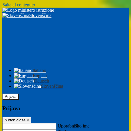
Salta al contenuto
Slovenščina
Italiano
English
Deutsch
Slovenščina
Prijava
Prijava
button close
×
Uporabniško ime