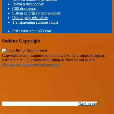
Izjava o dostopnosti
Cilji dostopnosti
Sistem za prijavo nepravilnosti
Upravljanje piškotkov
Transparentna administracija
Prikazana stran
469
krat
Sezione Copyright
Copyright 2026 | Engineered and powered by Gruppo Spaggiari
Parma S.p.A. | Divisione Publishing & New Social Media
Disclaimer trattamento dati personali
Back to top