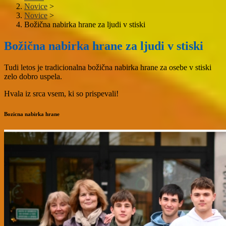
Novice
>
Novice
>
Božična nabirka hrane za ljudi v stiski
Božična nabirka hrane za ljudi v stiski
Tudi letos je tradicionalna bo
žična nabirka hrane za osebe v stiski
zelo dobro uspela.
Hvala iz srca vsem, ki so prispevali!
Bozicna nabirka hrane