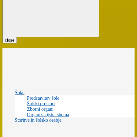
close
Šola
Predstavitev šole
Šolski prostori
Zborni organi
Organizacijska shema
Storitve in šolsko osebje