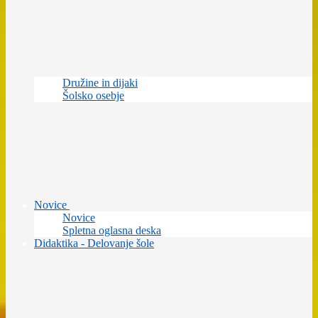
Družine in dijaki
Šolsko osebje
Novice
Novice
Spletna oglasna deska
Didaktika - Delovanje šole