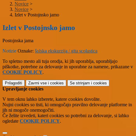
Novice
>
Novice
>
Izlet v Postojnsko jamo
Izlet v Postojnsko jamo
Postojnska jama
Notizie
Oznake:
šolska ekskurzija / gita scolastica
To spletno mesto ali tuja orodja, ki jih uporablja, uporabljajo
piškotke, potrebne za delovanje in uporabne za namene, prikazane v
COOKIE POLICY
.
Prilagoditi
Zavrni vse
i cookies
Se strinjam
i cookies
Upravljanje cookies
V tem oknu lahko izberete, katere cookies dovolite.
Nujni cookies so tisti, ki omogočajo pravilno delovanje platforme in
jih ni mogoče onemogočiti.
Če želite izvedeti, kateri cookies so potrebni za delovanje, si lahko
ogledate
COOKIE POLICY
.