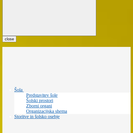
close
Šola
Predstavitev šole
Šolski prostori
Zborni organi
Organizacijska shema
Storitve in šolsko osebje