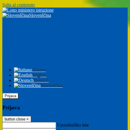
Salta al contenuto
Slovenščina
Italiano
English
Deutsch
Slovenščina
Prijava
Prijava
button close
×
Uporabniško ime