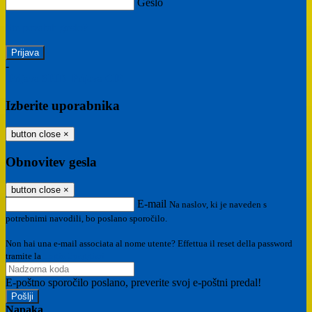
Geslo
Ste pozabili geslo?
-
Prijava SPID
Prijava CIE
Izberite uporabnika
button close
×
Obnovitev gesla
button close
×
E-mail
Na naslov, ki je naveden s
potrebnimi navodili, bo poslano sporočilo.
Non hai una e-mail associata al nome utente? Effettua il reset della password
tramite la
Login Spaggiari
E-poštno sporočilo poslano, preverite svoj e-poštni predal!
Napaka