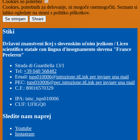
Cookies so potrebni
Cookies, potrebnih za delovanje, ni mogoče onemogočiti. Seznam si
lahko ogledate na strani s politiko piškotkov.
Se strinjam
Shrani
Stiki
Državni znanstveni licej s slovenskim učnim jezikom / Liceo
scientifico statale con lingua d'insegnamento slovena "France
Prešeren"
Strada di Guardiella 13/1
Tel:
+39 040 568482
Email:
tsps010006@istruzione.it
Link per inviare una mail
PEC:
tsps010006@pec.istruzione.it
Link per inviare una mail
C.F.: 80016570329
IPA: istsc_tsps010006
CUF: UFIGQ0
Sledite nam naprej
Youtube
Instagram