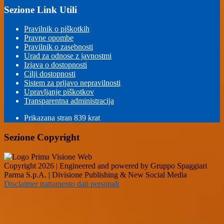
Sezione Link Utili
Pravilnik o piškotkih
Pravne opombe
Pravilnik o zasebnosti
Urad za odnose z javnostmi
Izjava o dostopnosti
Cilji dostopnosti
Sistem za prijavo nepravilnosti
Upravljanje piškotkov
Transparentna administracija
Prikazana stran
839
krat
Sezione Copyright
Copyright 2026 | Engineered and powered by Gruppo Spaggiari
Parma S.p.A. | Divisione Publishing & New Social Media
Disclaimer trattamento dati personali