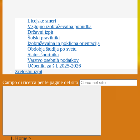
Licejske smeri
Vzgojno izobraževalna ponudba
Državni izpit
Šolski pravilniki
Izobraževalna in poklicna orientacija
Obdobja študija po svetu
Status športnika
Varstvo osebnih podatkov
Učbeniki za š.l. 2025-2026
Zrelostni izpit
Campo di ricerca per le pagine del sito
Home
>