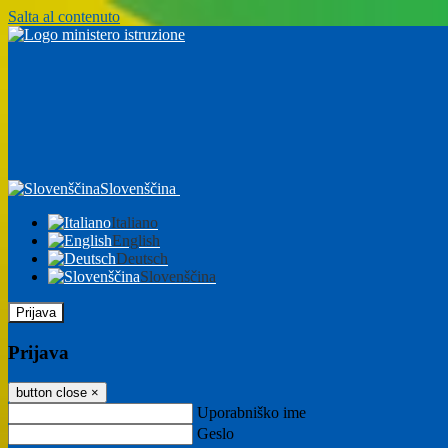
Salta al contenuto
Slovenščina
Italiano
English
Deutsch
Slovenščina
Prijava
Prijava
button close
×
Uporabniško ime
Geslo