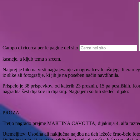
Campo di ricerca per le pagine del sito
kasneje, a kljub temu s srcem.
Najprej je bilo na vrsti nagrajevanje zmagovalcev letošnjega literarnega
iz slike ali fotografije, ki jih je na poseben način navdihnila.
Prispelo je 38 prispevkov, od katerih 23 proznih, 15 pa pesniških. Kom
nagradila šest dijakov in dijakinj. Nagrajeni so bili sledeči dijaki:
PROZA
Tretjo nagrado
prejme MARTINA CAVOTTA, dijakinja 4. alfa razreda 
Utemeljitev: Usodna ali naključna najdba na tleh ležeče črno-bele foto
življenje sirote, ki jo je po naključju, usodi ali sreči v hišo sprejel s