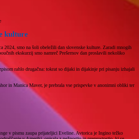
e
e kulture
a 2024, smo na šoli obeležili dan slovenske kulture. Zaradi mnogih
 poučnih ekskurzij smo namreč Prešernov dan proslavili nekoliko
pisom rahlo drugačna: tokrat so dijaki in dijakinje pri pisanju izhajali
Pahor in Manica Maver, je prebrala vse prispevke v anonimni obliki ter
nge v pismu zaupa prijateljici Eveline. Avtorica je Ingino težko
o odraščanje v Ameriki, opisala z nežnostjo in preprostostjo, ki se