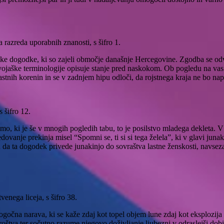
reda uporabnih znanosti, s šifro 1.
 dogodke, ki so zajeli območje današnje Hercegovine. Zgodba se odvij
vojaške terminologije opisuje stanje pred naskokom. Ob pogledu na vas 
 lastnih korenin in se v zadnjem hipu odloči, da rojstnega kraja ne bo nap
 šifro 12.
mo, ki je še v mnogih pogledih tabu, to je posilstvo mladega dekleta. 
ovanje prekinja misel “Spomni se, ti si si tega želela”, ki v glavi juna
u da ta dogodek privede junakinjo do sovraštva lastne ženskosti, navseza
nega liceja, s šifro 38.
gočna narava, ki se kaže zdaj kot topel objem lune zdaj kot eksplozija z
roštva ter sočutno razume njegovo doživljanje ljubezni v odraslejši dobi