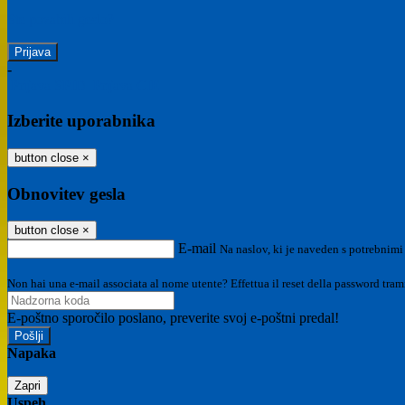
Ste pozabili geslo?
-
Prijava SPID
Prijava CIE
Izberite uporabnika
button close
×
Obnovitev gesla
button close
×
E-mail
Na naslov, ki je naveden s potrebnimi
Non hai una e-mail associata al nome utente? Effettua il reset della password tram
E-poštno sporočilo poslano, preverite svoj e-poštni predal!
Napaka
Zapri
Uspeh