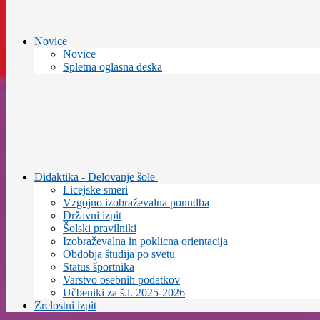
Novice
Novice
Spletna oglasna deska
Didaktika - Delovanje šole
Licejske smeri
Vzgojno izobraževalna ponudba
Državni izpit
Šolski pravilniki
Izobraževalna in poklicna orientacija
Obdobja študija po svetu
Status športnika
Varstvo osebnih podatkov
Učbeniki za š.l. 2025-2026
Zrelostni izpit