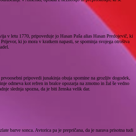
a v letu 1770, pripoveduje jo Hasan Paša alias Hasan Predojevič, ki
Prijevor, ki jo mora v kratkem napasti, se spominja svojega otroštva
adel.
V prvoosebni pripovedi junakinja obuja spomine na grozljiv dogodek,
kinje odmeva kot refren in bralce opozarja na zmotno in žal še vedno
dnje slednja spozna, da je biti ženska velik dar.
late barve sonca. Avtorica pa je prepričana, da je narava prisotna tudi
.