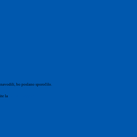
 navodili, bo poslano sporočilo.
ite la
Login Spaggiari