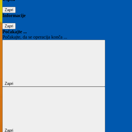
Zapri
Informacije
Zapri
Počakajte ...
Počakajte, da se operacija konča ...
Zapri
Zapri