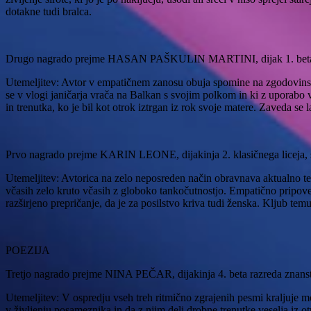
dotakne tudi bralca.
Drugo nagrado
prejme HASAN PAŠKULIN MARTINI, dijak 1. beta raz
Utemeljitev: Avtor v empatičnem zanosu obuja spomine na zgodovinske
se v vlogi janičarja vrača na Balkan s svojim polkom in ki z uporabo 
in trenutka, ko je bil kot otrok iztrgan iz rok svoje matere. Zaveda se
Prvo nagrado
prejme KARIN LEONE, dijakinja 2. klasičnega liceja, s
Utemeljitev: Avtorica na zelo neposreden način obravnava aktualno te
včasih zelo kruto včasih z globoko tankočutnostjo. Empatično pripoved
razširjeno prepričanje, da je za posilstvo kriva tudi ženska. Kljub tem
POEZIJA
Tretjo nagrado
prejme NINA PEČAR, dijakinja 4. beta razreda znanstve
Utemeljitev: V ospredju vseh treh ritmično zgrajenih pesmi kraljuje mo
v življenju posameznika in da z njim deli drobne trenutke veselja iz ot