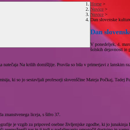
Home
>
Novice
>
Novice
>
Dan slovenske kultur
Dan slovensk
V ponedeljek, 4. marc
šolskih dejavnosti in
 natečaja Na krilih domišljije. Pravila so bila v primerjavi z lanskim raz
isija, ki so jo sestavljali profesorji slovenščine Mateja Počkaj, Tadej 
znanstvenega liceja, s šifro 37.
grafije je vzgib za pripoved osebne življenjske zgodbe, ki jo junakinja I
tarejši premožnejši par in ji tudi v nadaljevanju omogočil dostojno in varn