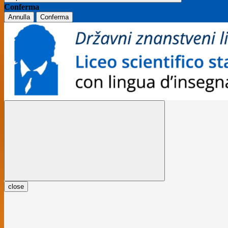
Conferma
Annulla
Conferma
close