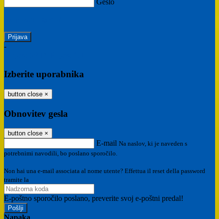
Geslo
Ste pozabili geslo?
-
Prijava SPID
Prijava CIE
Izberite uporabnika
button close
×
Obnovitev gesla
button close
×
E-mail
Na naslov, ki je naveden s
potrebnimi navodili, bo poslano sporočilo.
Non hai una e-mail associata al nome utente? Effettua il reset della password
tramite la
Login Spaggiari
E-poštno sporočilo poslano, preverite svoj e-poštni predal!
Napaka