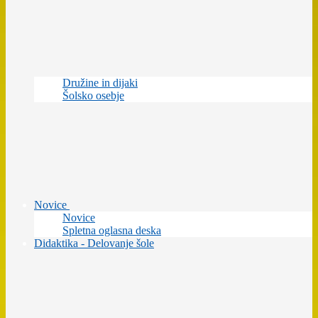
Družine in dijaki
Šolsko osebje
Novice
Novice
Spletna oglasna deska
Didaktika - Delovanje šole