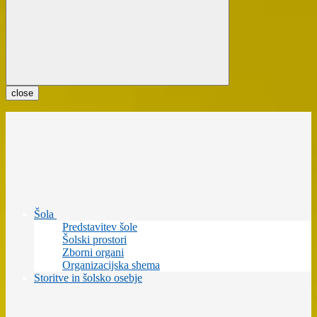
close
Šola
Predstavitev šole
Šolski prostori
Zborni organi
Organizacijska shema
Storitve in šolsko osebje