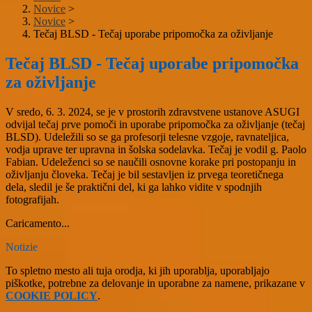
Novice
>
Novice
>
Tečaj BLSD - Tečaj uporabe pripomočka za oživljanje
Tečaj BLSD - Tečaj uporabe pripomočka
za oživljanje
V sredo, 6. 3. 2024, se je v prostorih zdravstvene ustanove ASUGI
odvijal tečaj prve pomoči in uporabe pripomočka za oživljanje (tečaj
BLSD). Udeležili so se ga profesorji telesne vzgoje, ravnateljica,
vodja uprave ter upravna in šolska sodelavka. Tečaj je vodil g. Paolo
Fabian. Udeleženci so se naučili osnovne korake pri postopanju in
oživljanju človeka. Tečaj je bil sestavljen iz prvega teoretičnega
dela, sledil je še praktični del, ki ga lahko vidite v spodnjih
fotografijah.
Caricamento...
Notizie
To spletno mesto ali tuja orodja, ki jih uporablja, uporabljajo
piškotke, potrebne za delovanje in uporabne za namene, prikazane v
COOKIE POLICY
.