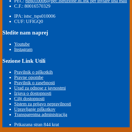
PEC:
tsps010006@pec.istruzione.it
Link per inviare una mail
C.F.: 80016570329
IPA: istsc_tsps010006
CUF: UFIGQ0
Sledite nam naprej
Youtube
Instagram
Sezione Link Utili
Pravilnik o piškotkih
Pravne opombe
Pravilnik o zasebnosti
Urad za odnose z javnostmi
Izjava o dostopnosti
Cilji dostopnosti
Sistem za prijavo nepravilnosti
Upravljanje piškotkov
Transparentna administracija
Prikazana stran
844
krat