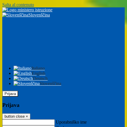
Salta al contenuto
Slovenščina
Italiano
English
Deutsch
Slovenščina
Prijava
Prijava
button close
×
Uporabniško ime