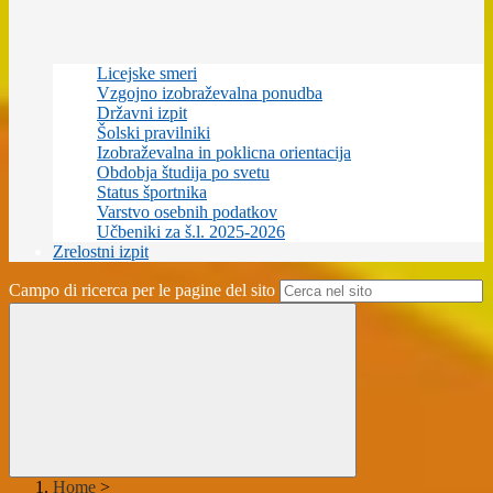
Licejske smeri
Vzgojno izobraževalna ponudba
Državni izpit
Šolski pravilniki
Izobraževalna in poklicna orientacija
Obdobja študija po svetu
Status športnika
Varstvo osebnih podatkov
Učbeniki za š.l. 2025-2026
Zrelostni izpit
Campo di ricerca per le pagine del sito
Home
>