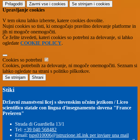
Prilagoditi
Zavrni vse
i cookies
Se strinjam
i cookies
Upravljanje cookies
V tem oknu lahko izberete, katere cookies dovolite.
Nujni cookies so tisti, ki omogočajo pravilno delovanje platforme in
jih ni mogoče onemogočiti.
Če želite izvedeti, kateri cookies so potrebni za delovanje, si lahko
ogledate
COOKIE POLICY
.
Cookies so potrebni
Cookies, potrebnih za delovanje, ni mogoče onemogočiti. Seznam si
lahko ogledate na strani s politiko piškotkov.
Se strinjam
Shrani
Stiki
Državni znanstveni licej s slovenskim učnim jezikom / Liceo
scientifico statale con lingua d'insegnamento slovena "France
Prešeren"
Strada di Guardiella 13/1
Tel:
+39 040 568482
Email:
tsps010006@istruzione.it
Link per inviare una mail