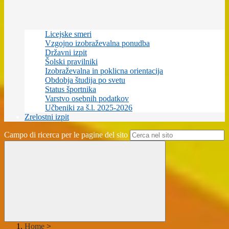
Licejske smeri
Vzgojno izobraževalna ponudba
Državni izpit
Šolski pravilniki
Izobraževalna in poklicna orientacija
Obdobja študija po svetu
Status športnika
Varstvo osebnih podatkov
Učbeniki za š.l. 2025-2026
Zrelostni izpit
Campo di ricerca per le pagine del sito
Home
>