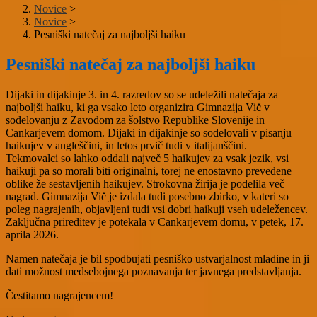
Novice
>
Novice
>
Pesniški natečaj za najboljši haiku
Pesniški natečaj za najboljši haiku
Dijaki in dijakinje 3. in 4. razredov so se udeležili natečaja za
najboljši haiku, ki ga vsako leto organizira Gimnazija Vič v
sodelovanju z Zavodom za šolstvo Republike Slovenije in
Cankarjevem domom.
Dijaki in dijakinje so sodelovali v pisanju
haikujev v angleščini, in letos prvič tudi v italijanščini.
Tekmovalci so lahko oddali največ 5 haikujev za vsak jezik, vsi
haikuji pa so morali biti originalni, torej ne enostavno prevedene
oblike že sestavljenih haikujev. Strokovna žirija je podelila več
nagrad. Gimnazija Vič je izdala tudi posebno zbirko, v kateri so
poleg nagrajenih, objavljeni tudi vsi dobri haikuji vseh udeležencev.
Zaključna prireditev je potekala v Cankarjevem domu, v petek, 17.
aprila 2026.
Namen natečaja je bil spodbujati pesniško ustvarjalnost mladine in ji
dati možnost medsebojnega poznavanja ter javnega predstavljanja.
Čestitamo nagrajencem!