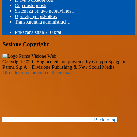
Cilji dostopnosti
Sistem za prijavo nepravilnosti
Upravljanje piškotkov
Transparentna administracija
Prikazana stran
210
krat
Sezione Copyright
Copyright 2026 | Engineered and powered by Gruppo Spaggiari
Parma S.p.A. | Divisione Publishing & New Social Media
Disclaimer trattamento dati personali
Back to top