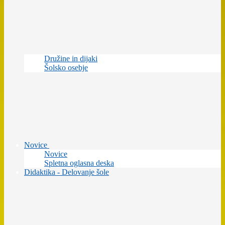
Družine in dijaki
Šolsko osebje
Novice
Novice
Spletna oglasna deska
Didaktika - Delovanje šole