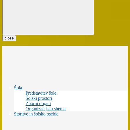
close
Šola
Predstavitev šole
Šolski prostori
Zborni organi
Organizacijska shema
Storitve in šolsko osebje