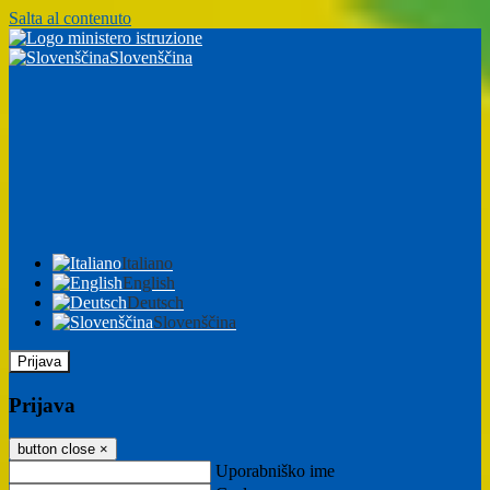
Salta al contenuto
Slovenščina
Italiano
English
Deutsch
Slovenščina
Prijava
Prijava
button close
×
Uporabniško ime