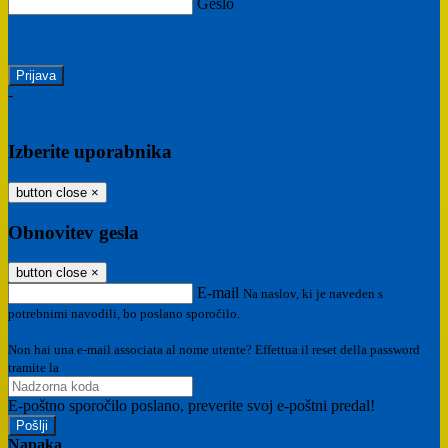
Geslo
Ste pozabili geslo?
-
Prijava SPID
Prijava CIE
Izberite uporabnika
button close
×
Obnovitev gesla
button close
×
E-mail
Na naslov, ki je naveden s
potrebnimi navodili, bo poslano sporočilo.
Non hai una e-mail associata al nome utente? Effettua il reset della password
tramite la
Login Spaggiari
E-poštno sporočilo poslano, preverite svoj e-poštni predal!
Napaka