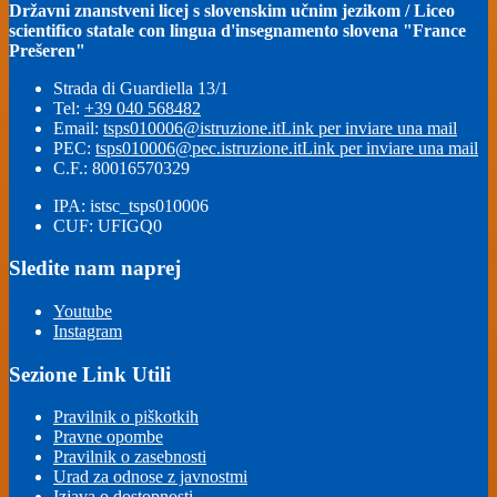
Državni znanstveni licej s slovenskim učnim jezikom / Liceo
scientifico statale con lingua d'insegnamento slovena "France
Prešeren"
Strada di Guardiella 13/1
Tel:
+39 040 568482
Email:
tsps010006@istruzione.it
Link per inviare una mail
PEC:
tsps010006@pec.istruzione.it
Link per inviare una mail
C.F.: 80016570329
IPA: istsc_tsps010006
CUF: UFIGQ0
Sledite nam naprej
Youtube
Instagram
Sezione Link Utili
Pravilnik o piškotkih
Pravne opombe
Pravilnik o zasebnosti
Urad za odnose z javnostmi
Izjava o dostopnosti