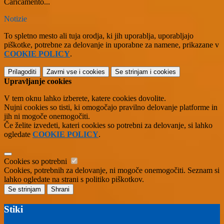
Caricamento...
Notizie
To spletno mesto ali tuja orodja, ki jih uporablja, uporabljajo
piškotke, potrebne za delovanje in uporabne za namene, prikazane v
COOKIE POLICY
.
Prilagoditi
Zavrni vse
i cookies
Se strinjam
i cookies
Upravljanje cookies
V tem oknu lahko izberete, katere cookies dovolite.
Nujni cookies so tisti, ki omogočajo pravilno delovanje platforme in
jih ni mogoče onemogočiti.
Če želite izvedeti, kateri cookies so potrebni za delovanje, si lahko
ogledate
COOKIE POLICY
.
Cookies so potrebni
Cookies, potrebnih za delovanje, ni mogoče onemogočiti. Seznam si
lahko ogledate na strani s politiko piškotkov.
Se strinjam
Shrani
Stiki