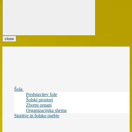
close
Šola
Predstavitev šole
Šolski prostori
Zborni organi
Organizacijska shema
Storitve in šolsko osebje