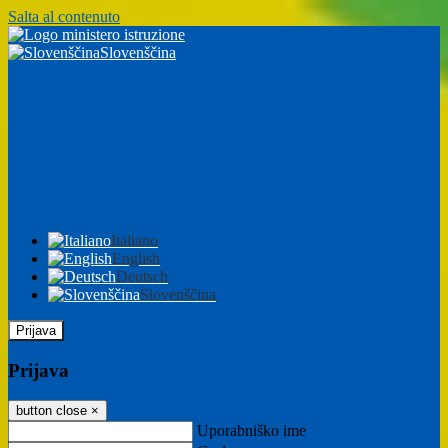
Salta al contenuto
Slovenščina
Italiano
English
Deutsch
Slovenščina
Prijava
Prijava
button close
×
Uporabniško ime