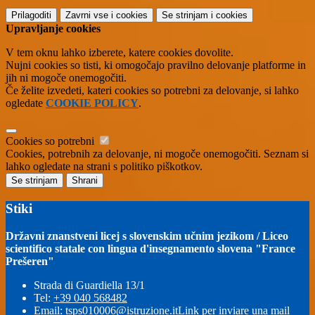
Prilagoditi
Zavrni vse
i cookies
Se strinjam
i cookies
Upravljanje cookies
V tem oknu lahko izberete, katere cookies dovolite.
Nujni cookies so tisti, ki omogočajo pravilno delovanje platforme in
jih ni mogoče onemogočiti.
Če želite izvedeti, kateri cookies so potrebni za delovanje, si lahko
ogledate
COOKIE POLICY
.
Cookies so potrebni
Cookies, potrebnih za delovanje, ni mogoče onemogočiti. Seznam si
lahko ogledate na strani s politiko piškotkov.
Se strinjam
Shrani
Stiki
Državni znanstveni licej s slovenskim učnim jezikom / Liceo
scientifico statale con lingua d'insegnamento slovena "France
Prešeren"
Strada di Guardiella 13/1
Tel:
+39 040 568482
Email:
tsps010006@istruzione.it
Link per inviare una mail