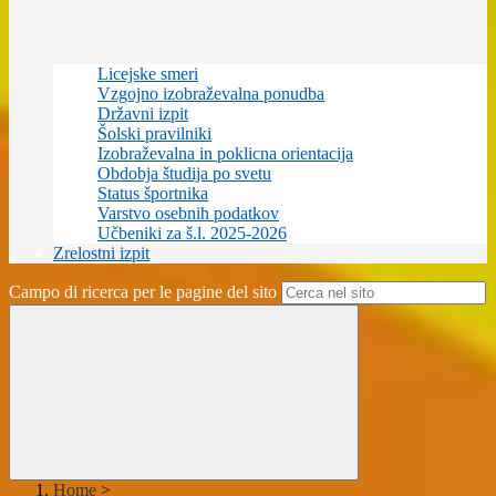
Licejske smeri
Vzgojno izobraževalna ponudba
Državni izpit
Šolski pravilniki
Izobraževalna in poklicna orientacija
Obdobja študija po svetu
Status športnika
Varstvo osebnih podatkov
Učbeniki za š.l. 2025-2026
Zrelostni izpit
Campo di ricerca per le pagine del sito
Home
>