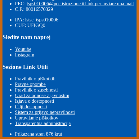
PEC:
tsps010006@pec.istruzione.it
Link per inviare una mail
C.F.: 80016570329
IPA: istsc_tsps010006
CUF: UFIGQ0
Sledite nam naprej
Youtube
Instagram
Sezione Link Utili
Pravilnik o piškotkih
Pravne opombe
Pravilnik o zasebnosti
Urad za odnose z javnostmi
Izjava o dostopnosti
Cilji dostopnosti
Sistem za prijavo nepravilnosti
Upravljanje piškotkov
Transparentna administracija
Prikazana stran
876
krat