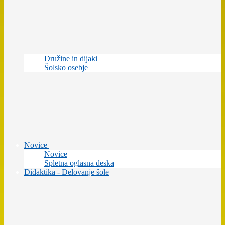
Družine in dijaki
Šolsko osebje
Novice
Novice
Spletna oglasna deska
Didaktika - Delovanje šole