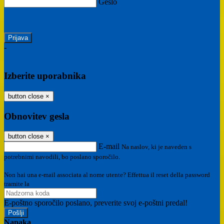
Geslo
Ste pozabili geslo?
-
Prijava SPID
Prijava CIE
Izberite uporabnika
button close
×
Obnovitev gesla
button close
×
E-mail
Na naslov, ki je naveden s
potrebnimi navodili, bo poslano sporočilo.
Non hai una e-mail associata al nome utente? Effettua il reset della password
tramite la
Login Spaggiari
E-poštno sporočilo poslano, preverite svoj e-poštni predal!
Napaka