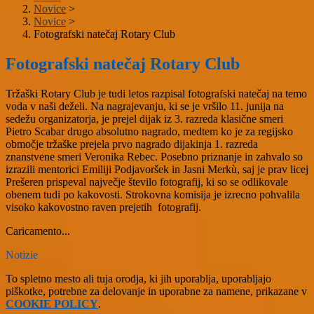
Novice
>
Novice
>
Fotografski natečaj Rotary Club
Fotografski natečaj Rotary Club
Tržaški Rotary Club je tudi letos razpisal fotografski natečaj na temo
voda v naši deželi. Na nagrajevanju, ki se je vršilo 11. junija na
sedežu organizatorja, je prejel dijak iz 3. razreda klasične smeri
Pietro Scabar drugo absolutno nagrado, medtem ko je za regijsko
območje tržaške prejela prvo nagrado dijakinja 1. razreda
znanstvene smeri Veronika Rebec. Posebno priznanje in zahvalo so
izrazili mentorici Emiliji Podjavoršek in Jasni Merkù, saj je prav licej
Prešeren prispeval največje število fotografij, ki so se odlikovale
obenem tudi po kakovosti. Strokovna komisija je izrecno pohvalila
visoko kakovostno raven prejetih
fotografij.
Caricamento...
Notizie
To spletno mesto ali tuja orodja, ki jih uporablja, uporabljajo
piškotke, potrebne za delovanje in uporabne za namene, prikazane v
COOKIE POLICY
.