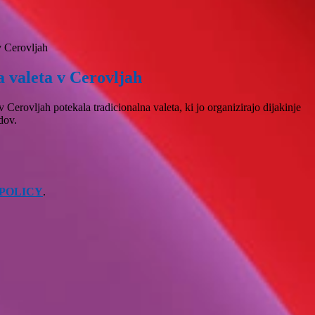
v Cerovljah
a valeta v Cerovljah
v Cerovljah potekala tradicionalna valeta, ki jo organizirajo dijakinje
edov.
 POLICY
.