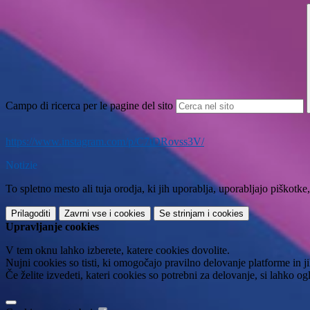
Campo di ricerca per le pagine del sito
https://www.instagram.com/p/C7tDRovss3V/
Notizie
To spletno mesto ali tuja orodja, ki jih uporablja, uporabljajo piškot
Prilagoditi
Zavrni vse
i cookies
Se strinjam
i cookies
Upravljanje cookies
V tem oknu lahko izberete, katere cookies dovolite.
Nujni cookies so tisti, ki omogočajo pravilno delovanje platforme in 
Če želite izvedeti, kateri cookies so potrebni za delovanje, si lahko o