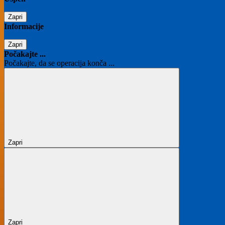
Zapri
Informacije
Zapri
Počakajte ...
Počakajte, da se operacija konča ...
Zapri
Zapri