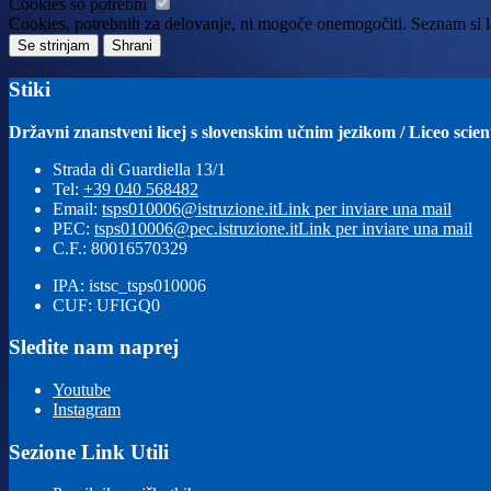
Cookies so potrebni
Cookies, potrebnih za delovanje, ni mogoče onemogočiti. Seznam si la
Se strinjam
Shrani
Stiki
Državni znanstveni licej s slovenskim učnim jezikom / Liceo scie
Strada di Guardiella 13/1
Tel:
+39 040 568482
Email:
tsps010006@istruzione.it
Link per inviare una mail
PEC:
tsps010006@pec.istruzione.it
Link per inviare una mail
C.F.: 80016570329
IPA: istsc_tsps010006
CUF: UFIGQ0
Sledite nam naprej
Youtube
Instagram
Sezione Link Utili