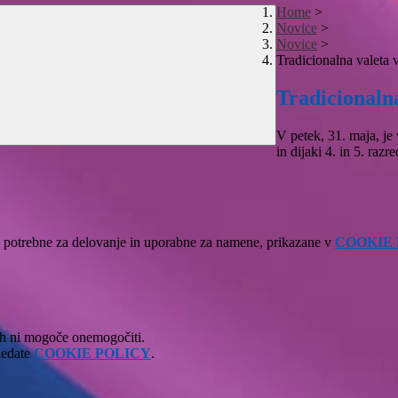
Home
>
Novice
>
Novice
>
Tradicionalna valeta 
Tradicionaln
V petek, 31. maja, je 
in dijaki 4. in 5. razr
ke, potrebne za delovanje in uporabne za namene, prikazane v
COOKIE
jih ni mogoče onemogočiti.
gledate
COOKIE POLICY
.