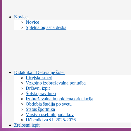
Novice
Novice
Spletna oglasna deska
Didaktika - Delovanje šole
Licejske smeri
Vzgojno izobraževalna ponudba
Državni izpit
Šolski pravilniki
Izobraževalna in poklicna orientacija
Obdobja študija po svetu
Status športnika
Varstvo osebnih podatkov
Učbeniki za š.l. 2025-2026
Zrelostni izpit