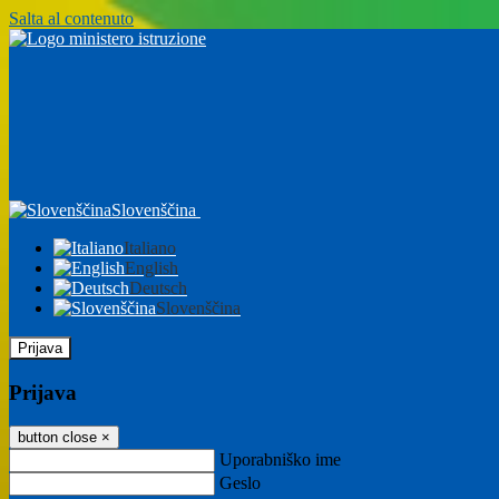
Salta al contenuto
Slovenščina
Italiano
English
Deutsch
Slovenščina
Prijava
Prijava
button close
×
Uporabniško ime
Geslo