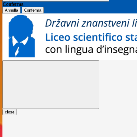
Conferma
Annulla
Conferma
close