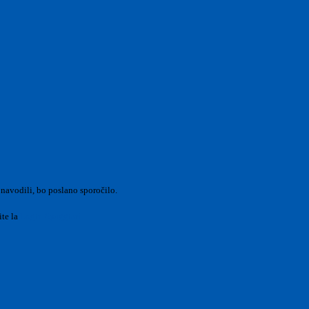
 navodili, bo poslano sporočilo.
ite la
Login Spaggiari