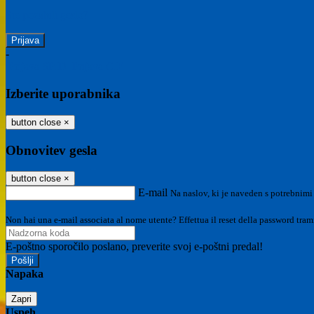
Ste pozabili geslo?
-
Prijava SPID
Prijava CIE
Izberite uporabnika
button close
×
Obnovitev gesla
button close
×
E-mail
Na naslov, ki je naveden s potrebnimi
Non hai una e-mail associata al nome utente? Effettua il reset della password tram
E-poštno sporočilo poslano, preverite svoj e-poštni predal!
Napaka
Zapri
Uspeh