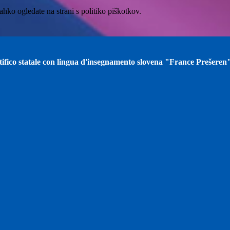
hko ogledate na strani s politiko piškotkov.
ntifico statale con lingua d'insegnamento slovena "France Prešeren