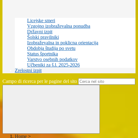
Licejske smeri
Vzgojno izobraževalna ponudba
Državni izpit
Šolski pravilniki
Izobraževalna in poklicna orientacija
Obdobja študija po svetu
Status športnika
Varstvo osebnih podatkov
Učbeniki za š.l. 2025-2026
Zrelostni izpit
Campo di ricerca per le pagine del sito
Home
>