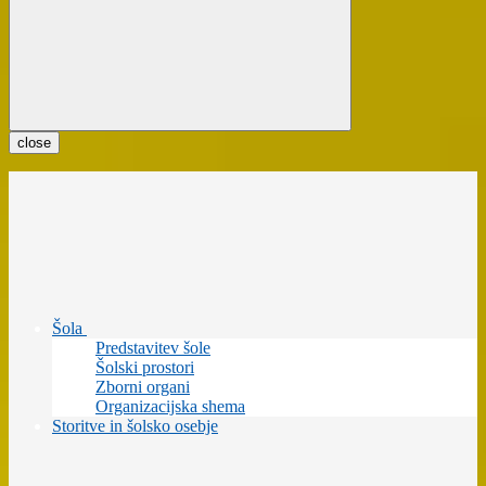
close
Šola
Predstavitev šole
Šolski prostori
Zborni organi
Organizacijska shema
Storitve in šolsko osebje