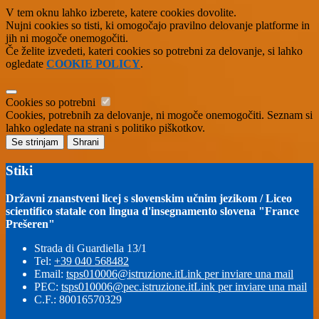
V tem oknu lahko izberete, katere cookies dovolite.
Nujni cookies so tisti, ki omogočajo pravilno delovanje platforme in
jih ni mogoče onemogočiti.
Če želite izvedeti, kateri cookies so potrebni za delovanje, si lahko
ogledate
COOKIE POLICY
.
Cookies so potrebni
Cookies, potrebnih za delovanje, ni mogoče onemogočiti. Seznam si
lahko ogledate na strani s politiko piškotkov.
Se strinjam
Shrani
Stiki
Državni znanstveni licej s slovenskim učnim jezikom / Liceo
scientifico statale con lingua d'insegnamento slovena "France
Prešeren"
Strada di Guardiella 13/1
Tel:
+39 040 568482
Email:
tsps010006@istruzione.it
Link per inviare una mail
PEC:
tsps010006@pec.istruzione.it
Link per inviare una mail
C.F.: 80016570329