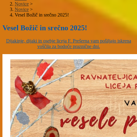
Novice
>
Novice
>
Vesel Božič in srečno 2025!
Vesel Božič in srečno 2025!
Dijakinje, dijaki in osebje liceja F. Prešerna vam pošiljajo iskrena
voščila za bodoče praznične dni.