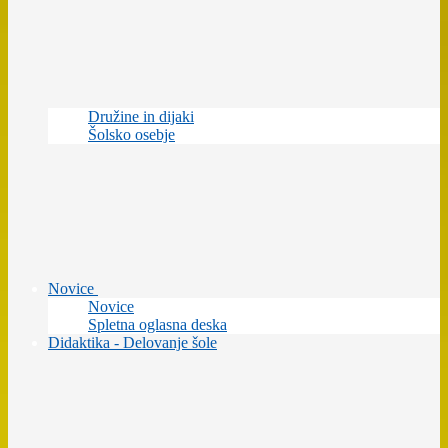
Družine in dijaki
Šolsko osebje
Novice
Novice
Spletna oglasna deska
Didaktika - Delovanje šole