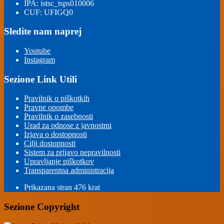
IPA: istsc_tsps010006
CUF: UFIGQ0
Sledite nam naprej
Youtube
Instagram
Sezione Link Utili
Pravilnik o piškotkih
Pravne opombe
Pravilnik o zasebnosti
Urad za odnose z javnostmi
Izjava o dostopnosti
Cilji dostopnosti
Sistem za prijavo nepravilnosti
Upravljanje piškotkov
Transparentna administracija
Prikazana stran
476
krat
Sezione Copyright