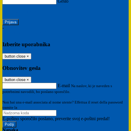
Geslo
Ste pozabili geslo?
-
Prijava SPID
Prijava CIE
Izberite uporabnika
button close
×
Obnovitev gesla
button close
×
E-mail
Na naslov, ki je naveden s
potrebnimi navodili, bo poslano sporočilo.
Non hai una e-mail associata al nome utente? Effettua il reset della password
tramite la
Login Spaggiari
E-poštno sporočilo poslano, preverite svoj e-poštni predal!
Napaka