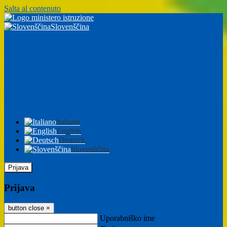
Salta al contenuto
Slovenščina
Italiano
English
Deutsch
Slovenščina
Prijava
Prijava
button close
×
Uporabniško ime