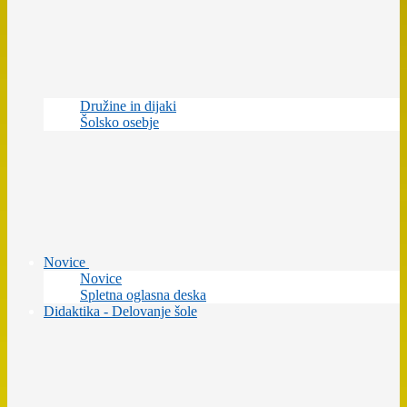
Družine in dijaki
Šolsko osebje
Novice
Novice
Spletna oglasna deska
Didaktika - Delovanje šole