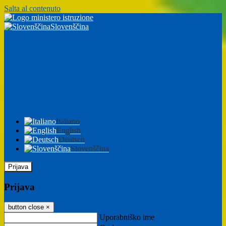
Salta al contenuto
Slovenščina
Italiano
English
Deutsch
Slovenščina
Prijava
Prijava
button close
×
Uporabniško ime