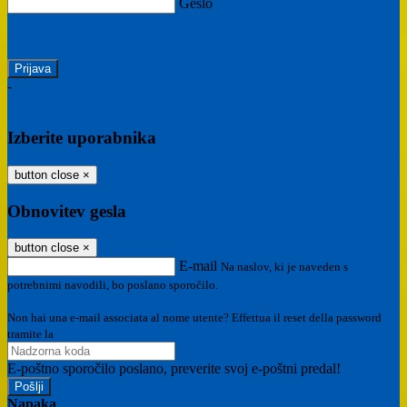
Geslo
Ste pozabili geslo?
-
Prijava SPID
Prijava CIE
Izberite uporabnika
button close
×
Obnovitev gesla
button close
×
E-mail
Na naslov, ki je naveden s
potrebnimi navodili, bo poslano sporočilo.
Non hai una e-mail associata al nome utente? Effettua il reset della password
tramite la
Login Spaggiari
E-poštno sporočilo poslano, preverite svoj e-poštni predal!
Napaka