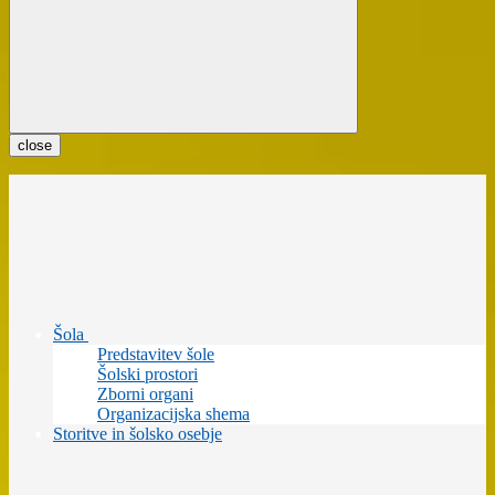
close
Šola
Predstavitev šole
Šolski prostori
Zborni organi
Organizacijska shema
Storitve in šolsko osebje