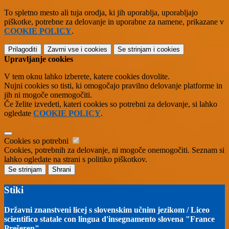
To spletno mesto ali tuja orodja, ki jih uporablja, uporabljajo
piškotke, potrebne za delovanje in uporabne za namene, prikazane v
COOKIE POLICY
.
Prilagoditi
Zavrni vse
i cookies
Se strinjam
i cookies
Upravljanje cookies
V tem oknu lahko izberete, katere cookies dovolite.
Nujni cookies so tisti, ki omogočajo pravilno delovanje platforme in
jih ni mogoče onemogočiti.
Če želite izvedeti, kateri cookies so potrebni za delovanje, si lahko
ogledate
COOKIE POLICY
.
Cookies so potrebni
Cookies, potrebnih za delovanje, ni mogoče onemogočiti. Seznam si
lahko ogledate na strani s politiko piškotkov.
Se strinjam
Shrani
Stiki
Državni znanstveni licej s slovenskim učnim jezikom / Liceo
scientifico statale con lingua d'insegnamento slovena "France
Prešeren"