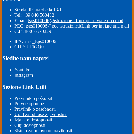
Strada di Guardiella 13/1
Tel:
+39 040 568482
Email:
tsps010006@istruzione.it
Link per inviare una mail
PEC:
tsps010006@pec.istruzione.it
Link per inviare una mail
C.F.: 80016570329
IPA: istsc_tsps010006
CUF: UFIGQ0
Sledite nam naprej
Youtube
Instagram
Sezione Link Utili
Pravilnik o piškotkih
Pravne opombe
Pravilnik o zasebnosti
Urad za odnose z javnostmi
Izjava o dostopnosti
Cilji dostopnosti
Sistem za prijavo nepravilnosti