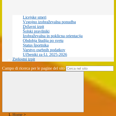
Licejske smeri
Vzgojno izobraževalna ponudba
Državni izpit
Šolski pravilniki
Izobraževalna in poklicna orientacija
Obdobja študija po svetu
Status športnika
Varstvo osebnih podatkov
Učbeniki za š.l. 2025-2026
Zrelostni izpit
Campo di ricerca per le pagine del sito
Home
>