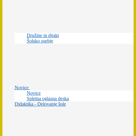
Družine in dijaki
Šolsko osebje
Novice
Novice
Spletna oglasna deska
Didaktika - Delovanje šole