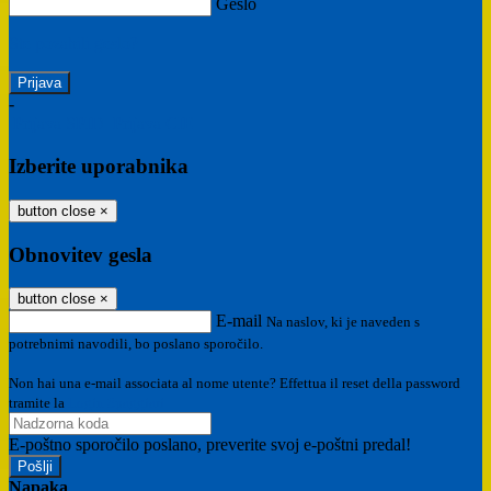
Geslo
Ste pozabili geslo?
-
Prijava SPID
Prijava CIE
Izberite uporabnika
button close
×
Obnovitev gesla
button close
×
E-mail
Na naslov, ki je naveden s
potrebnimi navodili, bo poslano sporočilo.
Non hai una e-mail associata al nome utente? Effettua il reset della password
tramite la
Login Spaggiari
E-poštno sporočilo poslano, preverite svoj e-poštni predal!
Napaka