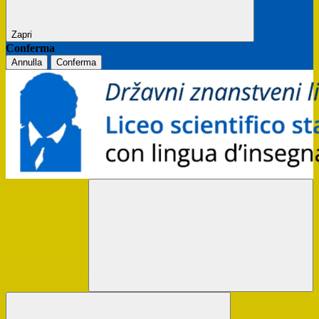
Zapri
Conferma
Annulla
Conferma