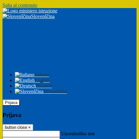
Salta al contenuto
Slovenščina
Italiano
English
Deutsch
Slovenščina
Prijava
Prijava
button close
×
Uporabniško ime