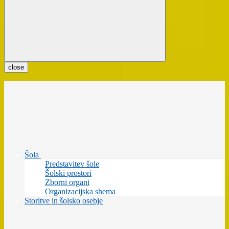
close
Šola
Predstavitev šole
Šolski prostori
Zborni organi
Organizacijska shema
Storitve in šolsko osebje