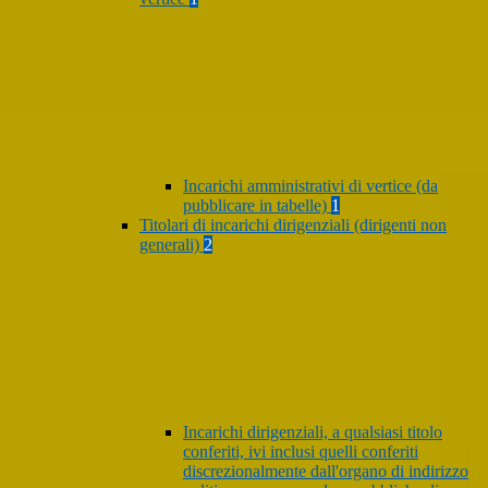
Incarichi amministrativi di vertice (da
pubblicare in tabelle)
1
Titolari di incarichi dirigenziali (dirigenti non
generali)
2
Incarichi dirigenziali, a qualsiasi titolo
conferiti, ivi inclusi quelli conferiti
discrezionalmente dall'organo di indirizzo