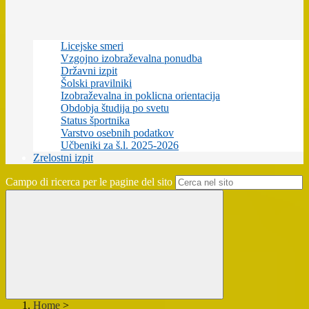
Licejske smeri
Vzgojno izobraževalna ponudba
Državni izpit
Šolski pravilniki
Izobraževalna in poklicna orientacija
Obdobja študija po svetu
Status športnika
Varstvo osebnih podatkov
Učbeniki za š.l. 2025-2026
Zrelostni izpit
Campo di ricerca per le pagine del sito
Home
>