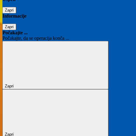
Zapri
Informacije
Zapri
Počakajte ...
Počakajte, da se operacija konča ...
Zapri
Zapri