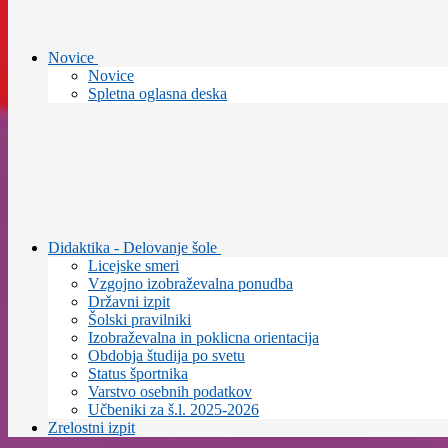
Novice
Novice
Spletna oglasna deska
Didaktika - Delovanje šole
Licejske smeri
Vzgojno izobraževalna ponudba
Državni izpit
Šolski pravilniki
Izobraževalna in poklicna orientacija
Obdobja študija po svetu
Status športnika
Varstvo osebnih podatkov
Učbeniki za š.l. 2025-2026
Zrelostni izpit