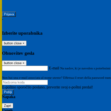
Ste pozabili geslo?
-
Prijava SPID
Prijava CIE
Izberite uporabnika
button close
×
Obnovitev gesla
button close
×
E-mail
Na naslov, ki je naveden s potrebnimi
Non hai una e-mail associata al nome utente? Effettua il reset della password tram
E-poštno sporočilo poslano, preverite svoj e-poštni predal!
Napaka
Zapri
Uspeh