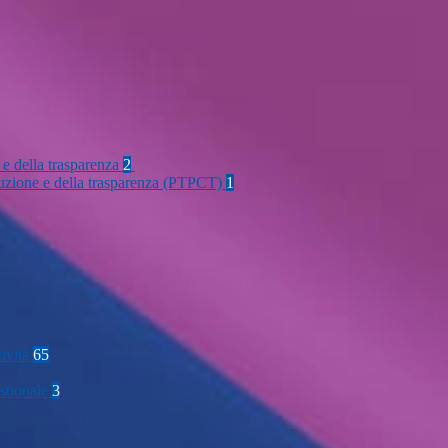
 e della trasparenza
2
rruzione e della trasparenza (PTPCT)
1
tività
65
stionale
3