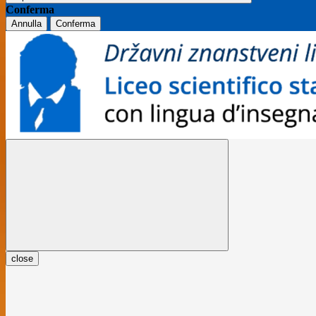
Conferma
Annulla
Conferma
close