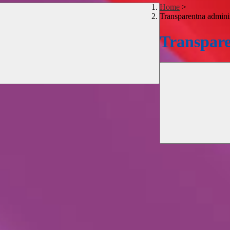
Home
>
Transparentna adminis
Transpare