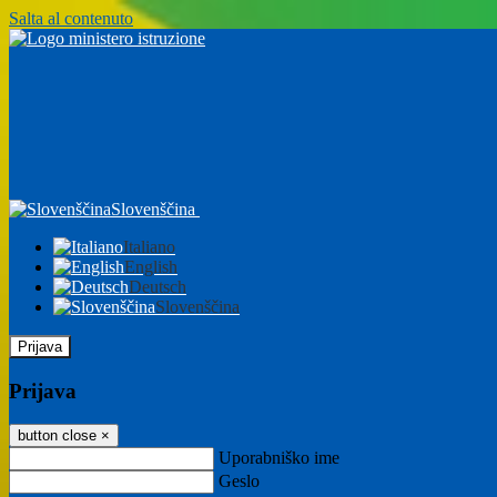
Salta al contenuto
Slovenščina
Italiano
English
Deutsch
Slovenščina
Prijava
Prijava
button close
×
Uporabniško ime
Geslo