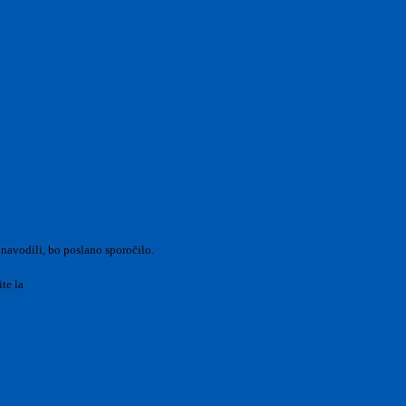
 navodili, bo poslano sporočilo.
ite la
Login Spaggiari