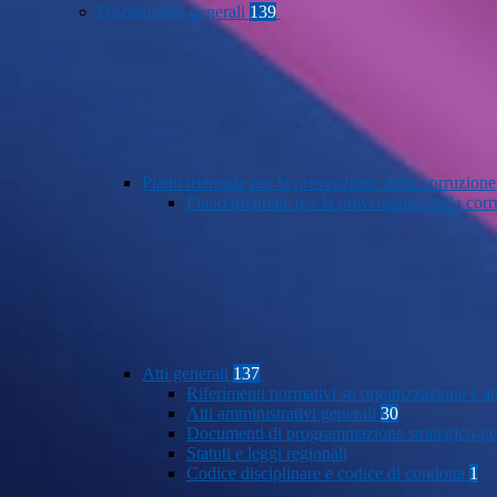
Disposizioni generali
139
Piano triennale per la prevenzione della corruzione
Piano triennale per la prevenzione della co
Atti generali
137
Riferimenti normativi su organizzazione e at
Atti amministrativi generali
30
Documenti di programmazione strategico-ge
Statuti e leggi regionali
Codice disciplinare e codice di condotta
1