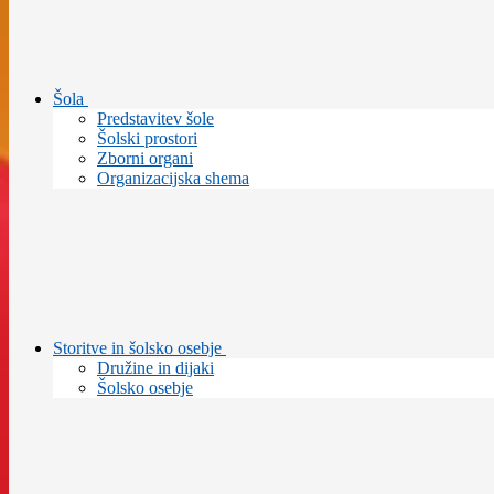
Šola
Predstavitev šole
Šolski prostori
Zborni organi
Organizacijska shema
Storitve in šolsko osebje
Družine in dijaki
Šolsko osebje