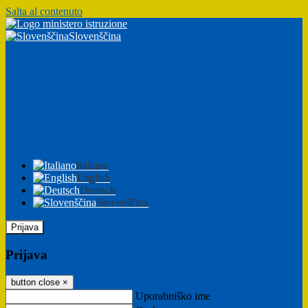
Salta al contenuto
Slovenščina
Italiano
English
Deutsch
Slovenščina
Prijava
Prijava
button close
×
Uporabniško ime