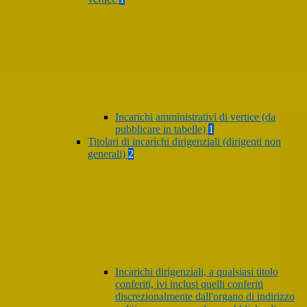
Incarichi amministrativi di vertice (da
pubblicare in tabelle)
1
Titolari di incarichi dirigenziali (dirigenti non
generali)
2
Incarichi dirigenziali, a qualsiasi titolo
conferiti, ivi inclusi quelli conferiti
discrezionalmente dall'organo di indirizzo