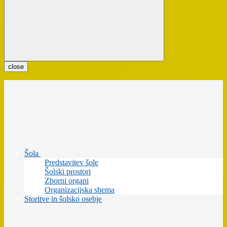
close
Šola
Predstavitev šole
Šolski prostori
Zborni organi
Organizacijska shema
Storitve in šolsko osebje