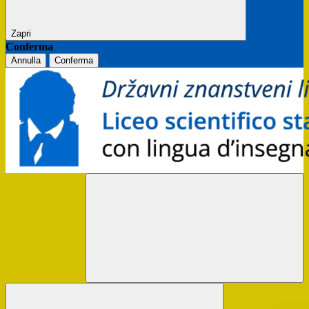
Zapri
Conferma
Annulla
Conferma