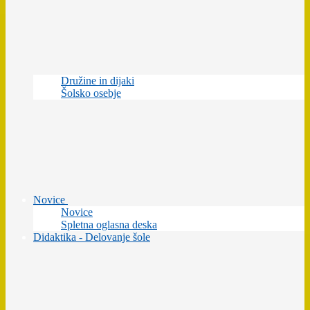
Družine in dijaki
Šolsko osebje
Novice
Novice
Spletna oglasna deska
Didaktika - Delovanje šole