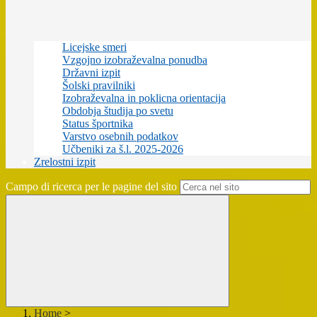
Licejske smeri
Vzgojno izobraževalna ponudba
Državni izpit
Šolski pravilniki
Izobraževalna in poklicna orientacija
Obdobja študija po svetu
Status športnika
Varstvo osebnih podatkov
Učbeniki za š.l. 2025-2026
Zrelostni izpit
Campo di ricerca per le pagine del sito
Home
>