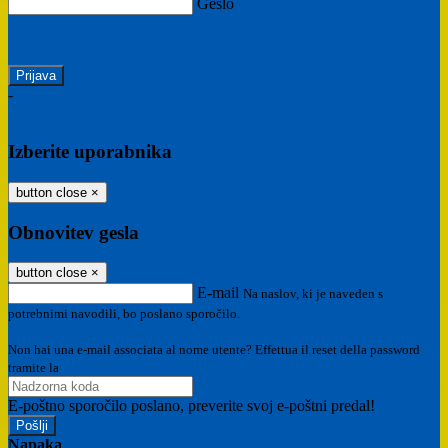
Geslo
Ste pozabili geslo?
-
Prijava SPID
Prijava CIE
Izberite uporabnika
button close
×
Obnovitev gesla
button close
×
E-mail
Na naslov, ki je naveden s
potrebnimi navodili, bo poslano sporočilo.
Non hai una e-mail associata al nome utente? Effettua il reset della password
tramite la
Login Spaggiari
E-poštno sporočilo poslano, preverite svoj e-poštni predal!
Napaka