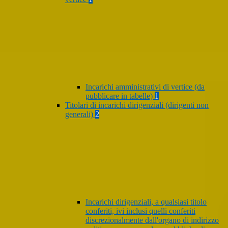
Incarichi amministrativi di vertice (da
pubblicare in tabelle)
1
Titolari di incarichi dirigenziali (dirigenti non
generali)
2
Incarichi dirigenziali, a qualsiasi titolo
conferiti, ivi inclusi quelli conferiti
discrezionalmente dall'organo di indirizzo