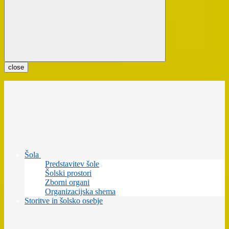
close
Šola
Predstavitev šole
Šolski prostori
Zborni organi
Organizacijska shema
Storitve in šolsko osebje