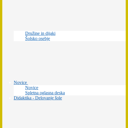
Družine in dijaki
Šolsko osebje
Novice
Novice
Spletna oglasna deska
Didaktika - Delovanje šole