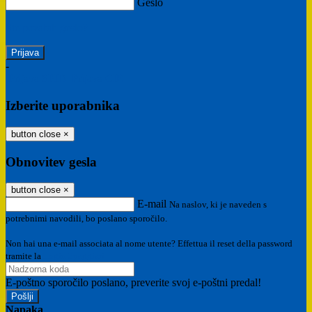
Geslo
Ste pozabili geslo?
-
Prijava SPID
Prijava CIE
Izberite uporabnika
button close
×
Obnovitev gesla
button close
×
E-mail
Na naslov, ki je naveden s
potrebnimi navodili, bo poslano sporočilo.
Non hai una e-mail associata al nome utente? Effettua il reset della password
tramite la
Login Spaggiari
E-poštno sporočilo poslano, preverite svoj e-poštni predal!
Napaka