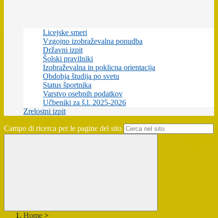
Licejske smeri
Vzgojno izobraževalna ponudba
Državni izpit
Šolski pravilniki
Izobraževalna in poklicna orientacija
Obdobja študija po svetu
Status športnika
Varstvo osebnih podatkov
Učbeniki za š.l. 2025-2026
Zrelostni izpit
Campo di ricerca per le pagine del sito
Home
>