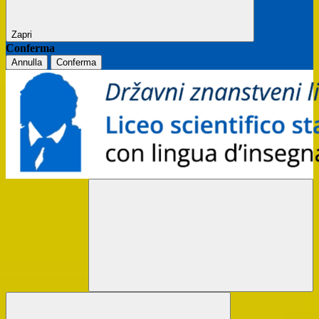
Zapri
Conferma
Annulla
Conferma