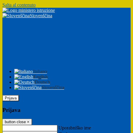
Salta al contenuto
Slovenščina
Italiano
English
Deutsch
Slovenščina
Prijava
Prijava
button close
×
Uporabniško ime