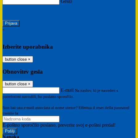
Geslo
Ste pozabili geslo?
-
Prijava SPID
Prijava CIE
Izberite uporabnika
button close
×
Obnovitev gesla
button close
×
E-mail
Na naslov, ki je naveden s
potrebnimi navodili, bo poslano sporočilo.
Non hai una e-mail associata al nome utente? Effettua il reset della password
tramite la
Login Spaggiari
E-poštno sporočilo poslano, preverite svoj e-poštni predal!
Napaka