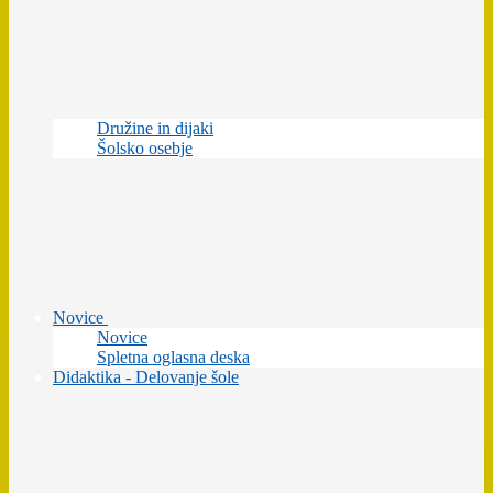
Družine in dijaki
Šolsko osebje
Novice
Novice
Spletna oglasna deska
Didaktika - Delovanje šole