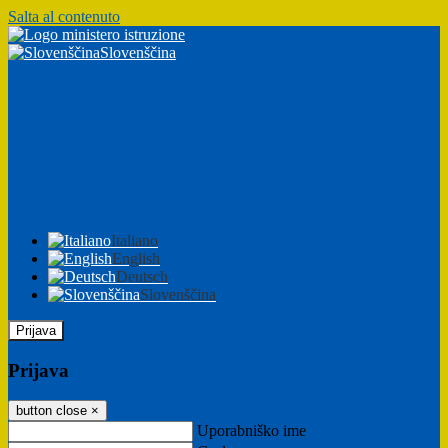
Salta al contenuto
Slovenščina
Italiano
English
Deutsch
Slovenščina
Prijava
Prijava
button close
×
Uporabniško ime