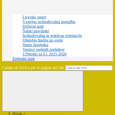
Licejske smeri
Vzgojno izobraževalna ponudba
Državni izpit
Šolski pravilniki
Izobraževalna in poklicna orientacija
Obdobja študija po svetu
Status športnika
Varstvo osebnih podatkov
Učbeniki za š.l. 2025-2026
Zrelostni izpit
Campo di ricerca per le pagine del sito
Home
>