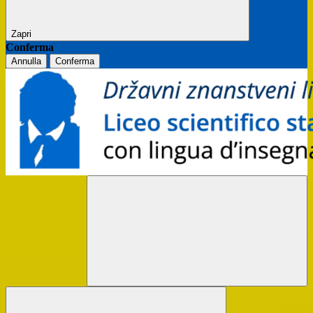
Zapri
Conferma
Annulla
Conferma