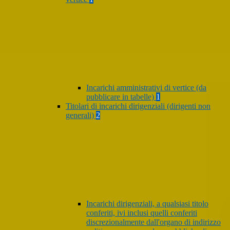
Incarichi amministrativi di vertice (da
pubblicare in tabelle)
1
Titolari di incarichi dirigenziali (dirigenti non
generali)
2
Incarichi dirigenziali, a qualsiasi titolo
conferiti, ivi inclusi quelli conferiti
discrezionalmente dall'organo di indirizzo