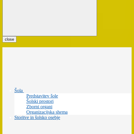
close
Šola
Predstavitev šole
Šolski prostori
Zborni organi
Organizacijska shema
Storitve in šolsko osebje