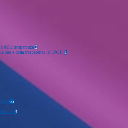
 e della trasparenza
2
rruzione e della trasparenza (PTPCT)
1
tività
65
stionale
3