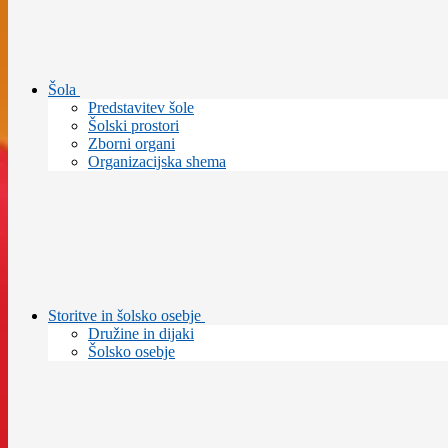
Šola
Predstavitev šole
Šolski prostori
Zborni organi
Organizacijska shema
Storitve in šolsko osebje
Družine in dijaki
Šolsko osebje