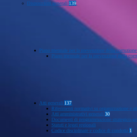
Disposizioni generali
139
Piano triennale per la prevenzione della corruzione
Piano triennale per la prevenzione della co
Atti generali
137
Riferimenti normativi su organizzazione e at
Atti amministrativi generali
30
Documenti di programmazione strategico-ge
Statuti e leggi regionali
Codice disciplinare e codice di condotta
1