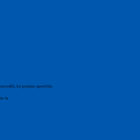
 navodili, bo poslano sporočilo.
ite la
Login Spaggiari