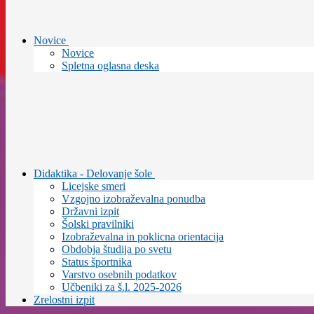
Novice
Novice
Spletna oglasna deska
Didaktika - Delovanje šole
Licejske smeri
Vzgojno izobraževalna ponudba
Državni izpit
Šolski pravilniki
Izobraževalna in poklicna orientacija
Obdobja študija po svetu
Status športnika
Varstvo osebnih podatkov
Učbeniki za š.l. 2025-2026
Zrelostni izpit