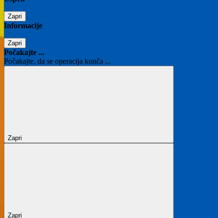
Zapri
Informacije
Zapri
Počakajte ...
Počakajte, da se operacija konča ...
Zapri
Zapri