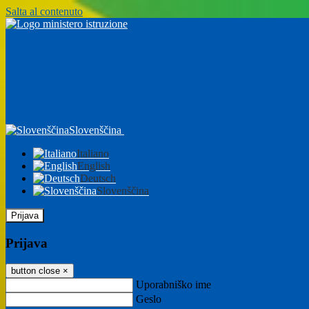
Salta al contenuto
Slovenščina
Italiano
English
Deutsch
Slovenščina
Prijava
Prijava
button close
×
Uporabniško ime
Geslo