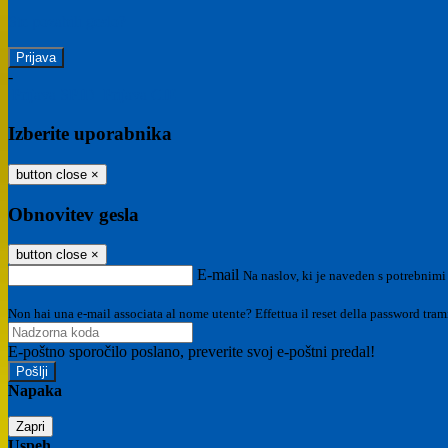
Ste pozabili geslo?
-
Prijava SPID
Prijava CIE
Izberite uporabnika
button close
×
Obnovitev gesla
button close
×
E-mail
Na naslov, ki je naveden s potrebnimi
Non hai una e-mail associata al nome utente? Effettua il reset della password tram
E-poštno sporočilo poslano, preverite svoj e-poštni predal!
Napaka
Zapri
Uspeh