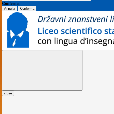
Conferma
Annulla
Conferma
close