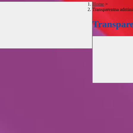
Home
>
Transparentna adminis
Transpare