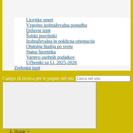
Licejske smeri
Vzgojno izobraževalna ponudba
Državni izpit
Šolski pravilniki
Izobraževalna in poklicna orientacija
Obdobja študija po svetu
Status športnika
Varstvo osebnih podatkov
Učbeniki za š.l. 2025-2026
Zrelostni izpit
Campo di ricerca per le pagine del sito
Home
>