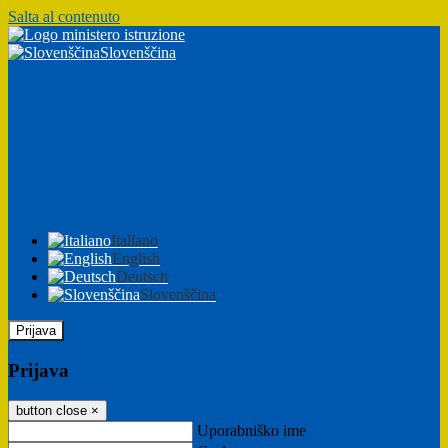
Salta al contenuto
Slovenščina
Italiano
English
Deutsch
Slovenščina
Prijava
Prijava
button close
×
Uporabniško ime