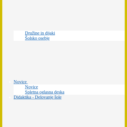
Družine in dijaki
Šolsko osebje
Novice
Novice
Spletna oglasna deska
Didaktika - Delovanje šole