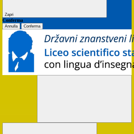
Zapri
Conferma
Annulla
Conferma