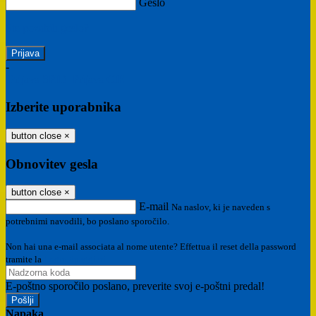
Geslo
Ste pozabili geslo?
-
Prijava SPID
Prijava CIE
Izberite uporabnika
button close
×
Obnovitev gesla
button close
×
E-mail
Na naslov, ki je naveden s
potrebnimi navodili, bo poslano sporočilo.
Non hai una e-mail associata al nome utente? Effettua il reset della password
tramite la
Login Spaggiari
E-poštno sporočilo poslano, preverite svoj e-poštni predal!
Napaka