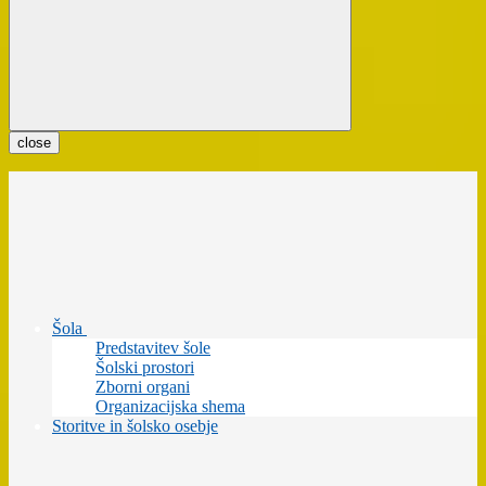
close
Šola
Predstavitev šole
Šolski prostori
Zborni organi
Organizacijska shema
Storitve in šolsko osebje