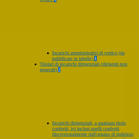
Incarichi amministrativi di vertice (da
pubblicare in tabelle)
1
Titolari di incarichi dirigenziali (dirigenti non
generali)
2
Incarichi dirigenziali, a qualsiasi titolo
conferiti, ivi inclusi quelli conferiti
discrezionalmente dall'organo di indirizzo