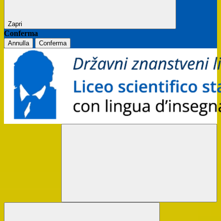
Zapri
Conferma
Annulla
Conferma