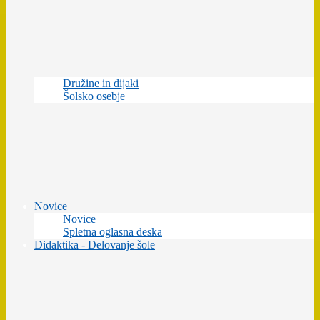
Družine in dijaki
Šolsko osebje
Novice
Novice
Spletna oglasna deska
Didaktika - Delovanje šole