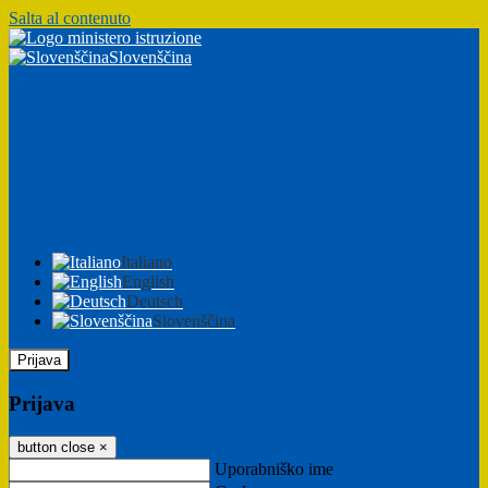
Salta al contenuto
Slovenščina
Italiano
English
Deutsch
Slovenščina
Prijava
Prijava
button close
×
Uporabniško ime