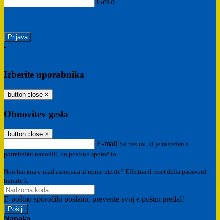
Geslo
Ste pozabili geslo?
-
Prijava SPID
Prijava CIE
Izberite uporabnika
button close
×
Obnovitev gesla
button close
×
E-mail
Na naslov, ki je naveden s
potrebnimi navodili, bo poslano sporočilo.
Non hai una e-mail associata al nome utente? Effettua il reset della password
tramite la
Login Spaggiari
E-poštno sporočilo poslano, preverite svoj e-poštni predal!
Napaka