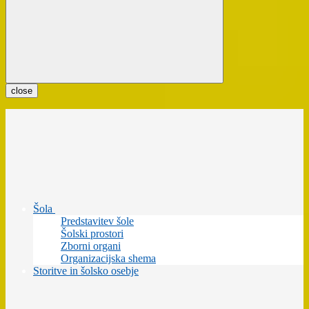
close
Šola
Predstavitev šole
Šolski prostori
Zborni organi
Organizacijska shema
Storitve in šolsko osebje