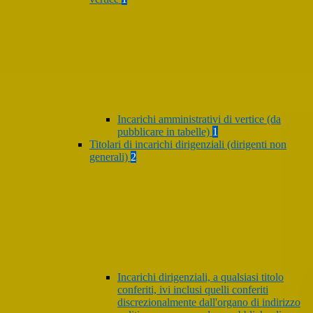
Incarichi amministrativi di vertice (da
pubblicare in tabelle)
1
Titolari di incarichi dirigenziali (dirigenti non
generali)
2
Incarichi dirigenziali, a qualsiasi titolo
conferiti, ivi inclusi quelli conferiti
discrezionalmente dall'organo di indirizzo