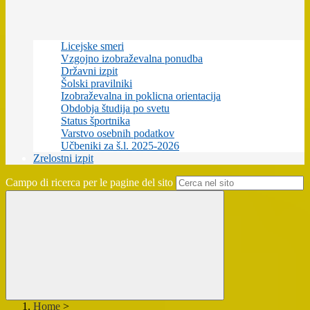
Licejske smeri
Vzgojno izobraževalna ponudba
Državni izpit
Šolski pravilniki
Izobraževalna in poklicna orientacija
Obdobja študija po svetu
Status športnika
Varstvo osebnih podatkov
Učbeniki za š.l. 2025-2026
Zrelostni izpit
Campo di ricerca per le pagine del sito
Home
>