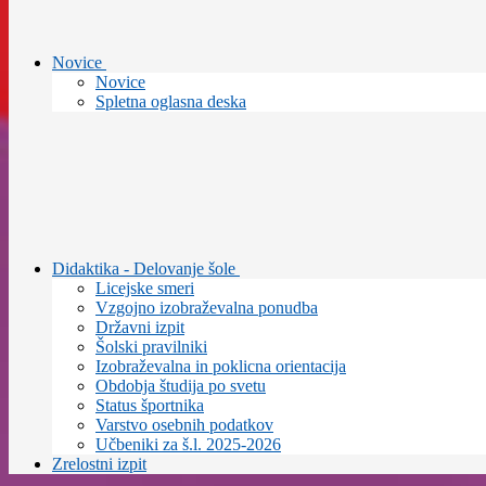
Novice
Novice
Spletna oglasna deska
Didaktika - Delovanje šole
Licejske smeri
Vzgojno izobraževalna ponudba
Državni izpit
Šolski pravilniki
Izobraževalna in poklicna orientacija
Obdobja študija po svetu
Status športnika
Varstvo osebnih podatkov
Učbeniki za š.l. 2025-2026
Zrelostni izpit