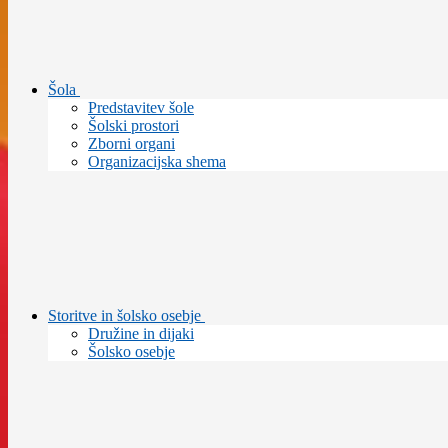
Šola
Predstavitev šole
Šolski prostori
Zborni organi
Organizacijska shema
Storitve in šolsko osebje
Družine in dijaki
Šolsko osebje