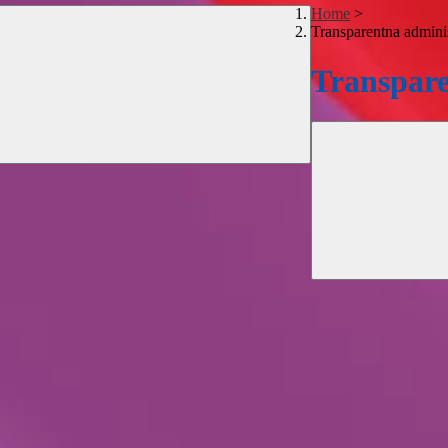
Home
>
Transparentna adminis
Transpare