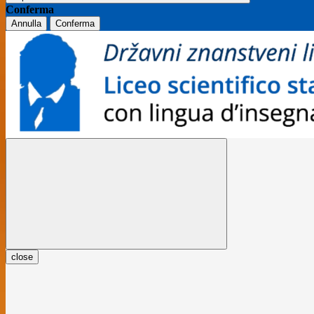
Conferma
Annulla
Conferma
close