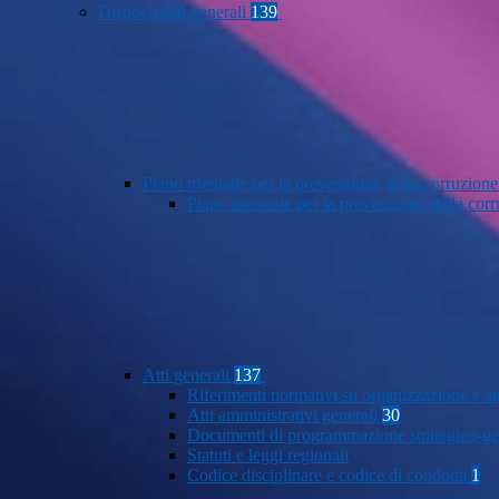
Disposizioni generali
139
Piano triennale per la prevenzione della corruzione
Piano triennale per la prevenzione della co
Atti generali
137
Riferimenti normativi su organizzazione e at
Atti amministrativi generali
30
Documenti di programmazione strategico-ge
Statuti e leggi regionali
Codice disciplinare e codice di condotta
1