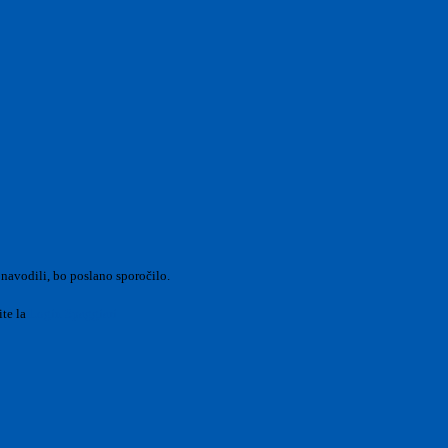
 navodili, bo poslano sporočilo.
ite la
Login Spaggiari