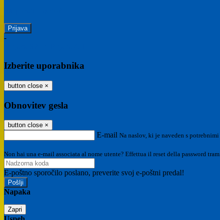
Ste pozabili geslo?
-
Prijava SPID
Prijava CIE
Izberite uporabnika
button close
×
Obnovitev gesla
button close
×
E-mail
Na naslov, ki je naveden s potrebnimi
Non hai una e-mail associata al nome utente? Effettua il reset della password tram
E-poštno sporočilo poslano, preverite svoj e-poštni predal!
Napaka
Zapri
Uspeh