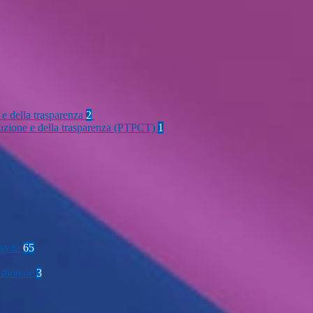
 e della trasparenza
2
rruzione e della trasparenza (PTPCT)
1
tività
65
stionale
3