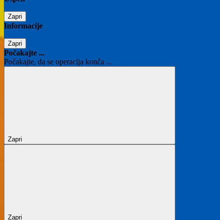
Zapri
Informacije
Zapri
Počakajte ...
Počakajte, da se operacija konča ...
Zapri
Zapri