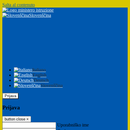
Salta al contenuto
Slovenščina
Italiano
English
Deutsch
Slovenščina
Prijava
Prijava
button close
×
Uporabniško ime