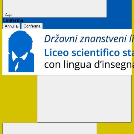
Zapri
Conferma
Annulla
Conferma