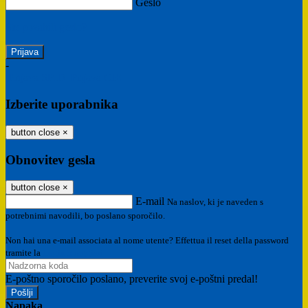
Geslo
Ste pozabili geslo?
-
Prijava SPID
Prijava CIE
Izberite uporabnika
button close
×
Obnovitev gesla
button close
×
E-mail
Na naslov, ki je naveden s
potrebnimi navodili, bo poslano sporočilo.
Non hai una e-mail associata al nome utente? Effettua il reset della password
tramite la
Login Spaggiari
E-poštno sporočilo poslano, preverite svoj e-poštni predal!
Napaka