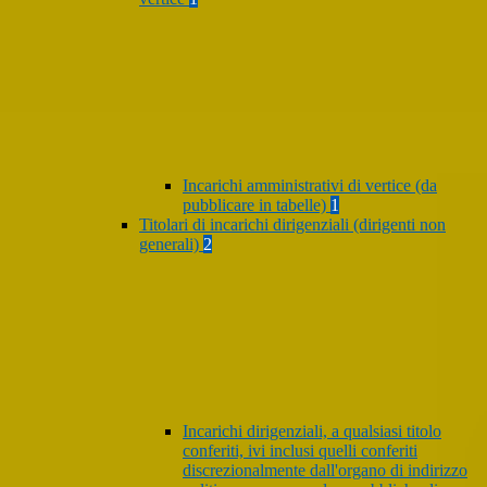
Incarichi amministrativi di vertice (da
pubblicare in tabelle)
1
Titolari di incarichi dirigenziali (dirigenti non
generali)
2
Incarichi dirigenziali, a qualsiasi titolo
conferiti, ivi inclusi quelli conferiti
discrezionalmente dall'organo di indirizzo