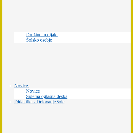
Družine in dijaki
Šolsko osebje
Novice
Novice
Spletna oglasna deska
Didaktika - Delovanje šole