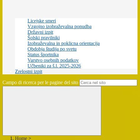
Licejske smeri
Vzgojno izobraževalna ponudba
Državni izpit
Šolski pravilniki
Izobraževalna in poklicna orientacija
Obdobja študija po svetu
Status športnika
Varstvo osebnih podatkov
Učbeniki za š.l. 2025-2026
Zrelostni izpit
Campo di ricerca per le pagine del sito
Home
>