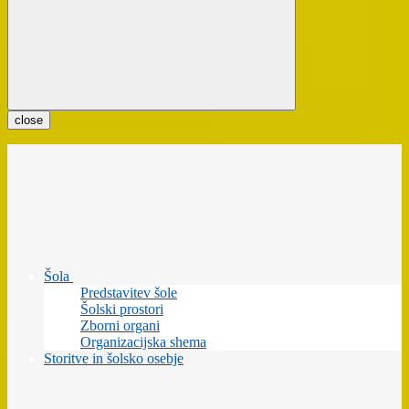
close
Šola
Predstavitev šole
Šolski prostori
Zborni organi
Organizacijska shema
Storitve in šolsko osebje