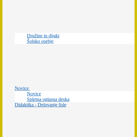
Družine in dijaki
Šolsko osebje
Novice
Novice
Spletna oglasna deska
Didaktika - Delovanje šole