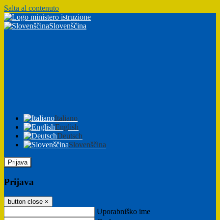
Salta al contenuto
Slovenščina
Italiano
English
Deutsch
Slovenščina
Prijava
Prijava
button close
×
Uporabniško ime