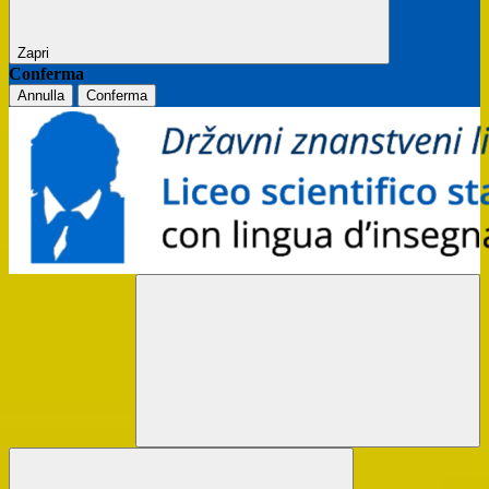
Zapri
Conferma
Annulla
Conferma