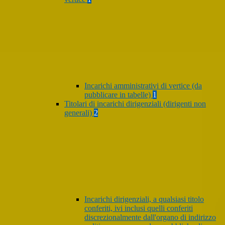
Incarichi amministrativi di vertice (da
pubblicare in tabelle)
1
Titolari di incarichi dirigenziali (dirigenti non
generali)
2
Incarichi dirigenziali, a qualsiasi titolo
conferiti, ivi inclusi quelli conferiti
discrezionalmente dall'organo di indirizzo