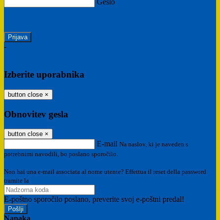
Geslo
Ste pozabili geslo?
-
Prijava SPID
Prijava CIE
Izberite uporabnika
button close
×
Obnovitev gesla
button close
×
E-mail
Na naslov, ki je naveden s
potrebnimi navodili, bo poslano sporočilo.
Non hai una e-mail associata al nome utente? Effettua il reset della password
tramite la
Login Spaggiari
E-poštno sporočilo poslano, preverite svoj e-poštni predal!
Napaka