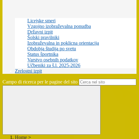
Licejske smeri
Vzgojno izobraževalna ponudba
Državni izpit
Šolski pravilniki
Izobraževalna in poklicna orientacija
Obdobja študija po svetu
Status športnika
Varstvo osebnih podatkov
Učbeniki za š.l. 2025-2026
Zrelostni izpit
Campo di ricerca per le pagine del sito
Home
>