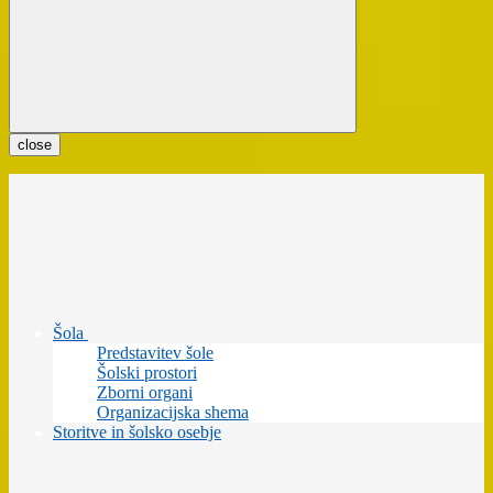
close
Šola
Predstavitev šole
Šolski prostori
Zborni organi
Organizacijska shema
Storitve in šolsko osebje