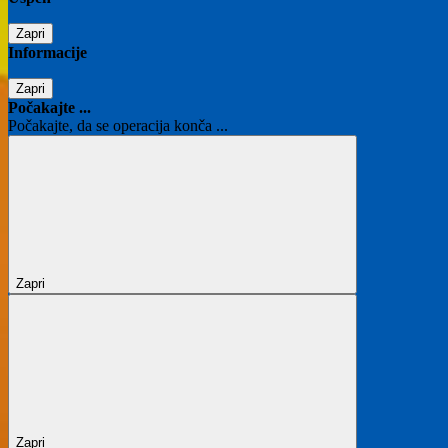
Zapri
Informacije
Zapri
Počakajte ...
Počakajte, da se operacija konča ...
Zapri
Zapri