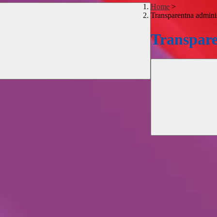
Home
>
Transparentna adminis
Transpare