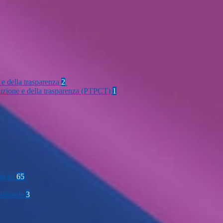
 e della trasparenza
2
rruzione e della trasparenza (PTPCT)
1
tività
65
stionale
3