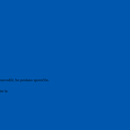
 navodili, bo poslano sporočilo.
ite la
Login Spaggiari