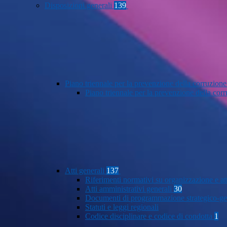
Disposizioni generali
139
Piano triennale per la prevenzione della corruzione
Piano triennale per la prevenzione della co
Atti generali
137
Riferimenti normativi su organizzazione e at
Atti amministrativi generali
30
Documenti di programmazione strategico-ge
Statuti e leggi regionali
Codice disciplinare e codice di condotta
1