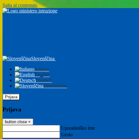
Salta al contenuto
Slovenščina
Italiano
English
Deutsch
Slovenščina
Prijava
Prijava
button close
×
Uporabniško ime
Geslo