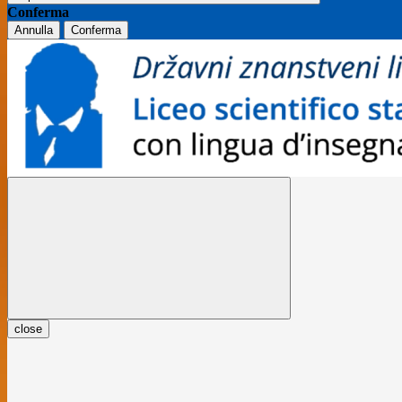
Conferma
Annulla
Conferma
close