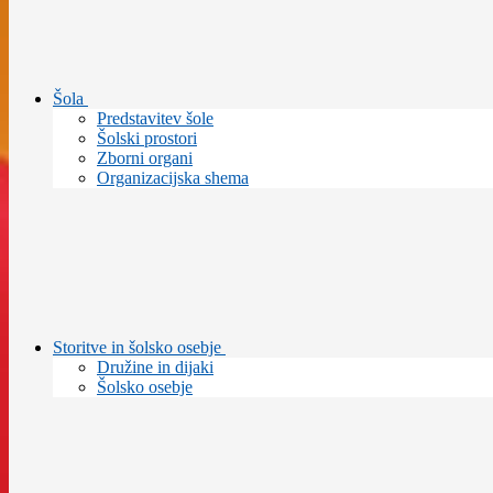
Šola
Predstavitev šole
Šolski prostori
Zborni organi
Organizacijska shema
Storitve in šolsko osebje
Družine in dijaki
Šolsko osebje