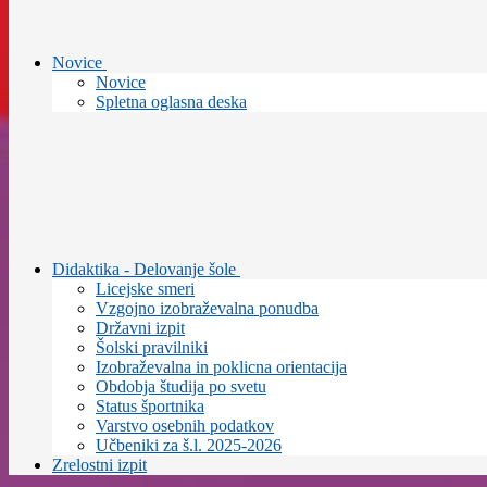
Novice
Novice
Spletna oglasna deska
Didaktika - Delovanje šole
Licejske smeri
Vzgojno izobraževalna ponudba
Državni izpit
Šolski pravilniki
Izobraževalna in poklicna orientacija
Obdobja študija po svetu
Status športnika
Varstvo osebnih podatkov
Učbeniki za š.l. 2025-2026
Zrelostni izpit