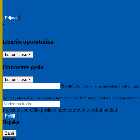
Ste pozabili geslo?
-
Prijava SPID
Prijava CIE
Izberite uporabnika
button close
×
Obnovitev gesla
button close
×
E-mail
Na naslov, ki je naveden s potrebnimi
Non hai una e-mail associata al nome utente? Effettua il reset della password tram
E-poštno sporočilo poslano, preverite svoj e-poštni predal!
Napaka
Zapri
Uspeh