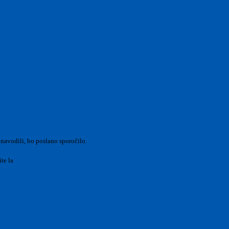
 navodili, bo poslano sporočilo.
ite la
Login Spaggiari