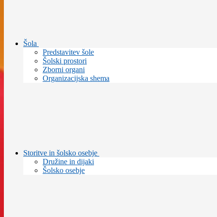
Šola
Predstavitev šole
Šolski prostori
Zborni organi
Organizacijska shema
Storitve in šolsko osebje
Družine in dijaki
Šolsko osebje