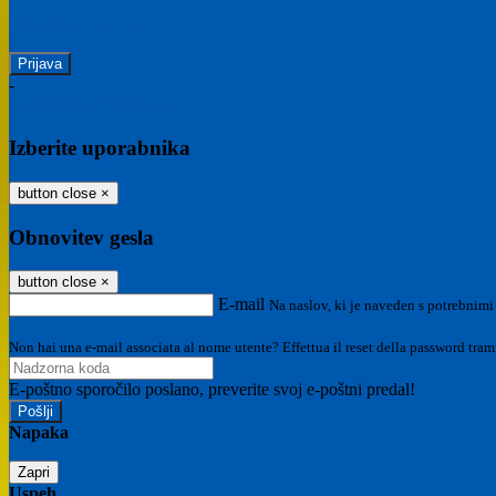
Ste pozabili geslo?
-
Prijava SPID
Prijava CIE
Izberite uporabnika
button close
×
Obnovitev gesla
button close
×
E-mail
Na naslov, ki je naveden s potrebnimi
Non hai una e-mail associata al nome utente? Effettua il reset della password tram
E-poštno sporočilo poslano, preverite svoj e-poštni predal!
Napaka
Zapri
Uspeh