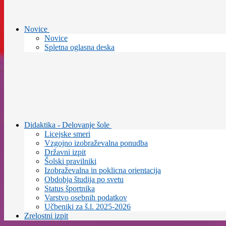
Novice
Novice
Spletna oglasna deska
Didaktika - Delovanje šole
Licejske smeri
Vzgojno izobraževalna ponudba
Državni izpit
Šolski pravilniki
Izobraževalna in poklicna orientacija
Obdobja študija po svetu
Status športnika
Varstvo osebnih podatkov
Učbeniki za š.l. 2025-2026
Zrelostni izpit