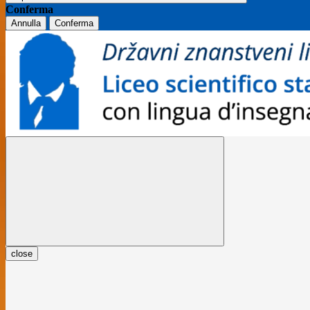
Conferma
Annulla
Conferma
close