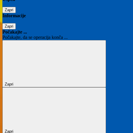
Zapri
Informacije
Zapri
Počakajte ...
Počakajte, da se operacija konča ...
Zapri
Zapri