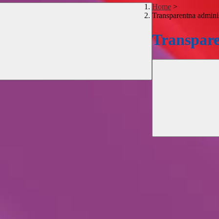
Home
>
Transparentna adminis
Transpare