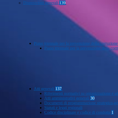
Disposizioni generali
139
Piano triennale per la prevenzione della corruzione
Piano triennale per la prevenzione della co
Atti generali
137
Riferimenti normativi su organizzazione e at
Atti amministrativi generali
30
Documenti di programmazione strategico-ge
Statuti e leggi regionali
Codice disciplinare e codice di condotta
1