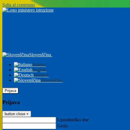
Salta al contenuto
Slovenščina
Italiano
English
Deutsch
Slovenščina
Prijava
Prijava
button close
×
Uporabniško ime
Geslo