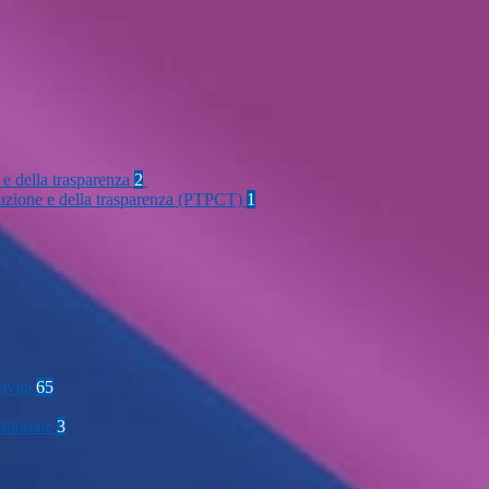
 e della trasparenza
2
rruzione e della trasparenza (PTPCT)
1
tività
65
stionale
3