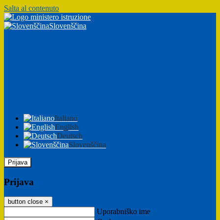
Salta al contenuto
Slovenščina
Italiano
English
Deutsch
Slovenščina
Prijava
Prijava
button close
×
Uporabniško ime