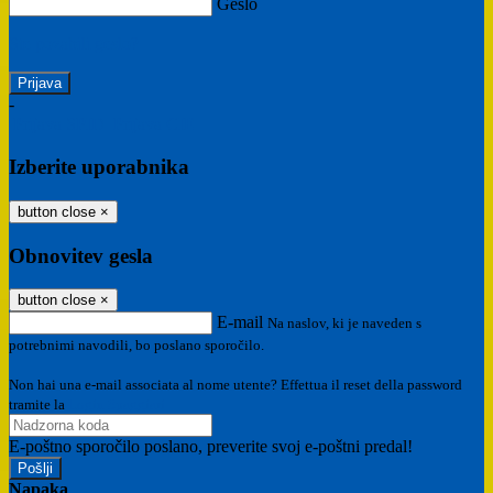
Geslo
Ste pozabili geslo?
-
Prijava SPID
Prijava CIE
Izberite uporabnika
button close
×
Obnovitev gesla
button close
×
E-mail
Na naslov, ki je naveden s
potrebnimi navodili, bo poslano sporočilo.
Non hai una e-mail associata al nome utente? Effettua il reset della password
tramite la
Login Spaggiari
E-poštno sporočilo poslano, preverite svoj e-poštni predal!
Napaka