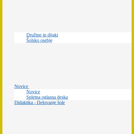
Družine in dijaki
Šolsko osebje
Novice
Novice
Spletna oglasna deska
Didaktika - Delovanje šole