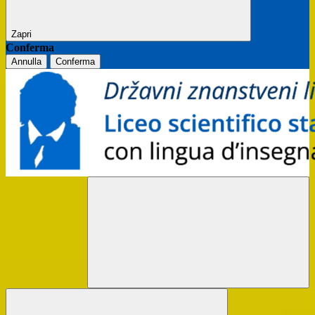
Zapri
Conferma
Annulla
Conferma