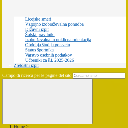
Licejske smeri
Vzgojno izobraževalna ponudba
Državni izpit
Šolski pravilniki
Izobraževalna in poklicna orientacija
Obdobja študija po svetu
Status športnika
Varstvo osebnih podatkov
Učbeniki za š.l. 2025-2026
Zrelostni izpit
Campo di ricerca per le pagine del sito
Home
>