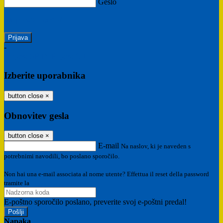
Geslo
Ste pozabili geslo?
-
Prijava SPID
Prijava CIE
Izberite uporabnika
button close
×
Obnovitev gesla
button close
×
E-mail
Na naslov, ki je naveden s
potrebnimi navodili, bo poslano sporočilo.
Non hai una e-mail associata al nome utente? Effettua il reset della password
tramite la
Login Spaggiari
E-poštno sporočilo poslano, preverite svoj e-poštni predal!
Napaka