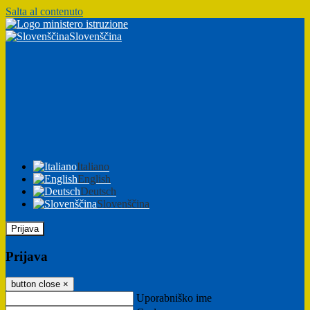
Salta al contenuto
Slovenščina
Italiano
English
Deutsch
Slovenščina
Prijava
Prijava
button close
×
Uporabniško ime