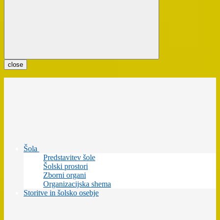
close
Šola
Predstavitev šole
Šolski prostori
Zborni organi
Organizacijska shema
Storitve in šolsko osebje