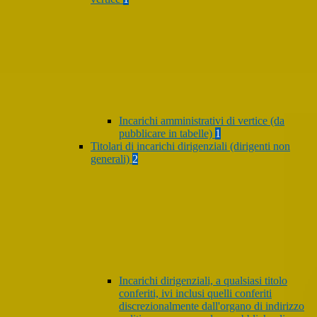
Incarichi amministrativi di vertice (da
pubblicare in tabelle)
1
Titolari di incarichi dirigenziali (dirigenti non
generali)
2
Incarichi dirigenziali, a qualsiasi titolo
conferiti, ivi inclusi quelli conferiti
discrezionalmente dall'organo di indirizzo