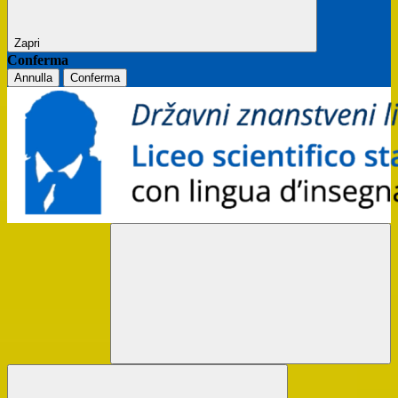
Zapri
Conferma
Annulla
Conferma