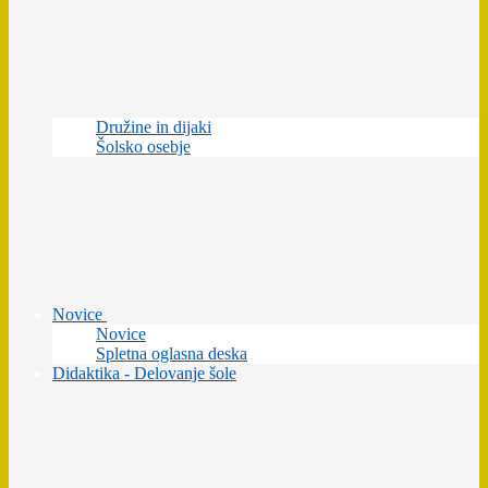
Družine in dijaki
Šolsko osebje
Novice
Novice
Spletna oglasna deska
Didaktika - Delovanje šole