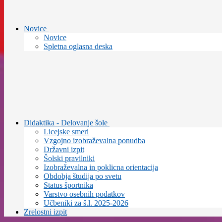
Novice
Novice
Spletna oglasna deska
Didaktika - Delovanje šole
Licejske smeri
Vzgojno izobraževalna ponudba
Državni izpit
Šolski pravilniki
Izobraževalna in poklicna orientacija
Obdobja študija po svetu
Status športnika
Varstvo osebnih podatkov
Učbeniki za š.l. 2025-2026
Zrelostni izpit