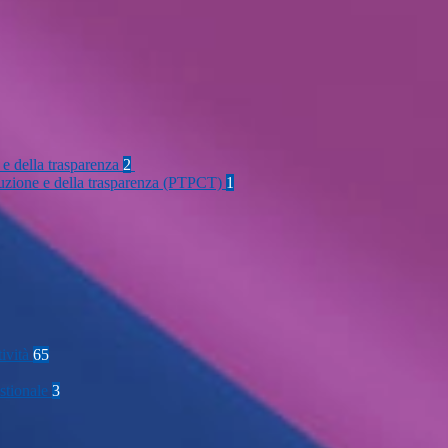
 e della trasparenza
2
rruzione e della trasparenza (PTPCT)
1
tività
65
stionale
3