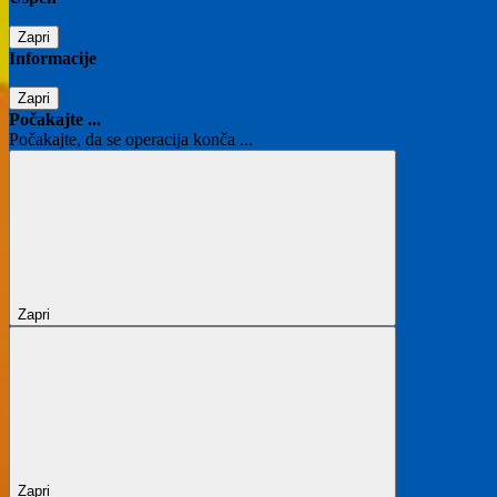
Zapri
Informacije
Zapri
Počakajte ...
Počakajte, da se operacija konča ...
Zapri
Zapri