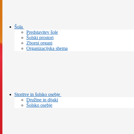
Šola
Predstavitev šole
Šolski prostori
Zborni organi
Organizacijska shema
Storitve in šolsko osebje
Družine in dijaki
Šolsko osebje