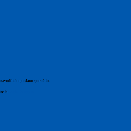
 navodili, bo poslano sporočilo.
ite la
Login Spaggiari