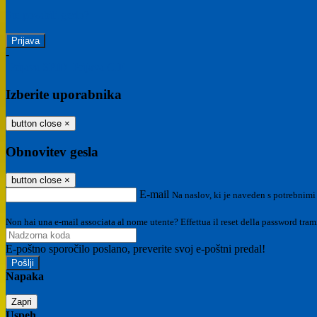
Ste pozabili geslo?
-
Prijava SPID
Prijava CIE
Izberite uporabnika
button close
×
Obnovitev gesla
button close
×
E-mail
Na naslov, ki je naveden s potrebnimi
Non hai una e-mail associata al nome utente? Effettua il reset della password tram
E-poštno sporočilo poslano, preverite svoj e-poštni predal!
Napaka
Zapri
Uspeh