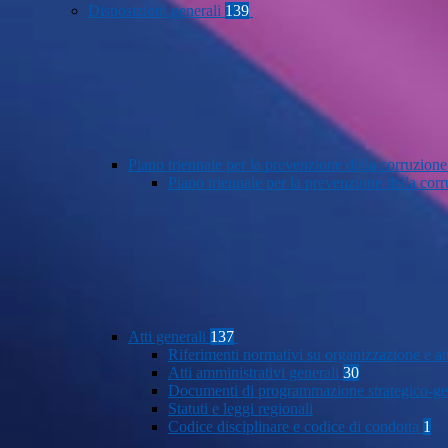
Disposizioni generali
139
Piano triennale per la prevenzione della corruzione
Piano triennale per la prevenzione della co
Atti generali
137
Riferimenti normativi su organizzazione e at
Atti amministrativi generali
30
Documenti di programmazione strategico-ge
Statuti e leggi regionali
Codice disciplinare e codice di condotta
1