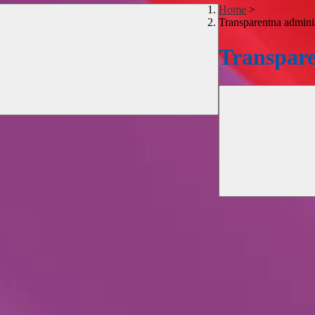
Home
>
Transparentna adminis
Transpare