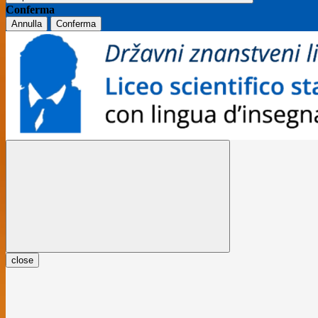
Conferma
Annulla
Conferma
close