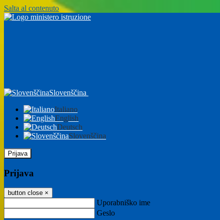
Salta al contenuto
Slovenščina
Italiano
English
Deutsch
Slovenščina
Prijava
Prijava
button close
×
Uporabniško ime
Geslo