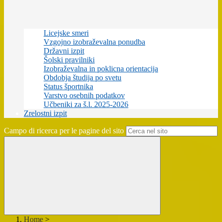
Licejske smeri
Vzgojno izobraževalna ponudba
Državni izpit
Šolski pravilniki
Izobraževalna in poklicna orientacija
Obdobja študija po svetu
Status športnika
Varstvo osebnih podatkov
Učbeniki za š.l. 2025-2026
Zrelostni izpit
Campo di ricerca per le pagine del sito
Home
>