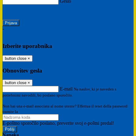
Geslo
Ste pozabili geslo?
-
Prijava SPID
Prijava CIE
Izberite uporabnika
button close
×
Obnovitev gesla
button close
×
E-mail
Na naslov, ki je naveden s
potrebnimi navodili, bo poslano sporočilo.
Non hai una e-mail associata al nome utente? Effettua il reset della password
tramite la
Login Spaggiari
E-poštno sporočilo poslano, preverite svoj e-poštni predal!
Napaka