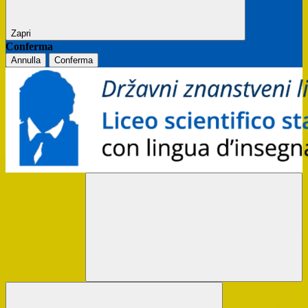
Zapri
Conferma
Annulla
Conferma