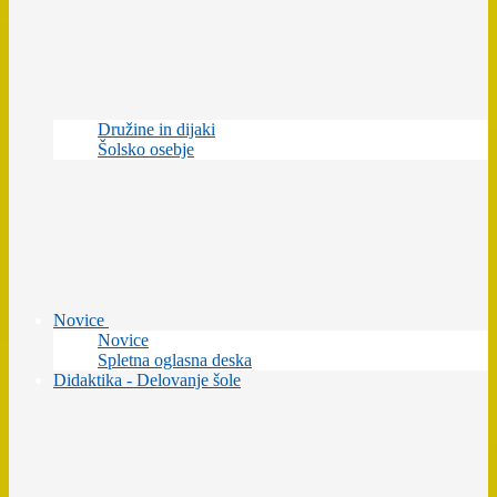
Družine in dijaki
Šolsko osebje
Novice
Novice
Spletna oglasna deska
Didaktika - Delovanje šole