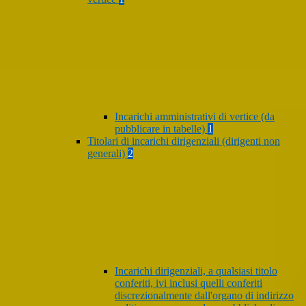
Incarichi amministrativi di vertice (da
pubblicare in tabelle)
1
Titolari di incarichi dirigenziali (dirigenti non
generali)
2
Incarichi dirigenziali, a qualsiasi titolo
conferiti, ivi inclusi quelli conferiti
discrezionalmente dall'organo di indirizzo