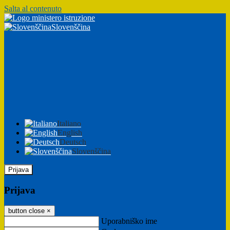
Salta al contenuto
Slovenščina
Italiano
English
Deutsch
Slovenščina
Prijava
Prijava
button close
×
Uporabniško ime