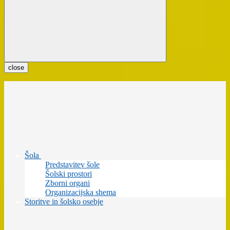
close
Šola
Predstavitev šole
Šolski prostori
Zborni organi
Organizacijska shema
Storitve in šolsko osebje