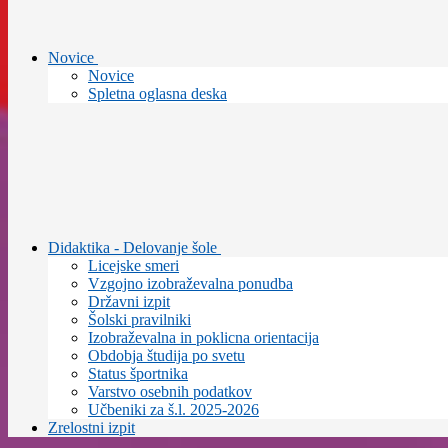
Novice
Novice
Spletna oglasna deska
Didaktika - Delovanje šole
Licejske smeri
Vzgojno izobraževalna ponudba
Državni izpit
Šolski pravilniki
Izobraževalna in poklicna orientacija
Obdobja študija po svetu
Status športnika
Varstvo osebnih podatkov
Učbeniki za š.l. 2025-2026
Zrelostni izpit