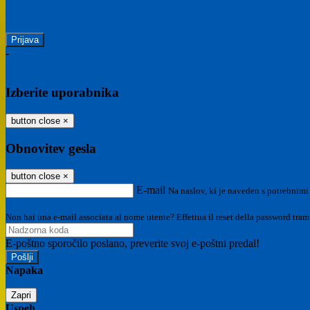
Ste pozabili geslo?
-
Prijava SPID
Prijava CIE
Izberite uporabnika
button close
×
Obnovitev gesla
button close
×
E-mail
Na naslov, ki je naveden s potrebnimi
Non hai una e-mail associata al nome utente? Effettua il reset della password tram
E-poštno sporočilo poslano, preverite svoj e-poštni predal!
Napaka
Zapri
Uspeh