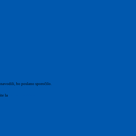
 navodili, bo poslano sporočilo.
ite la
Login Spaggiari