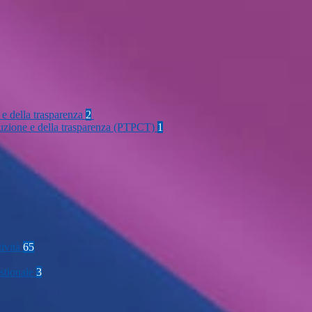
 e della trasparenza
2
rruzione e della trasparenza (PTPCT)
1
tività
65
stionale
3