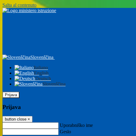
Salta al contenuto
Slovenščina
Italiano
English
Deutsch
Slovenščina
Prijava
Prijava
button close
×
Uporabniško ime
Geslo