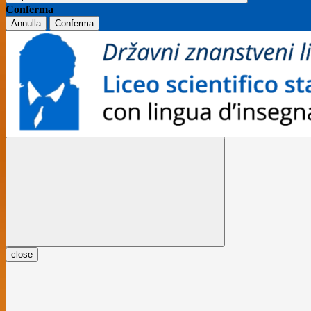
Conferma
Annulla
Conferma
close