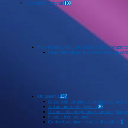
Disposizioni generali
139
Piano triennale per la prevenzione della corruzione
Piano triennale per la prevenzione della co
Atti generali
137
Riferimenti normativi su organizzazione e at
Atti amministrativi generali
30
Documenti di programmazione strategico-ge
Statuti e leggi regionali
Codice disciplinare e codice di condotta
1