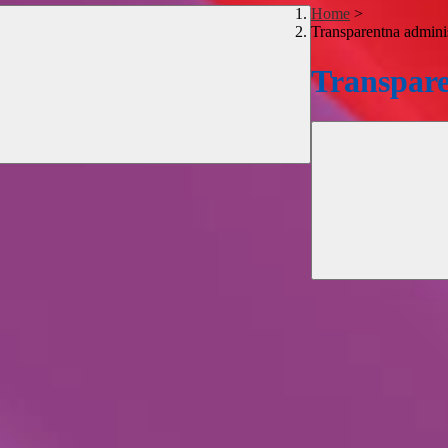
Home
>
Transparentna adminis
Transpare