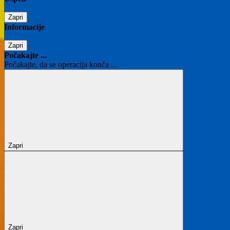
Zapri
Informacije
Zapri
Počakajte ...
Počakajte, da se operacija konča ...
Zapri
Zapri