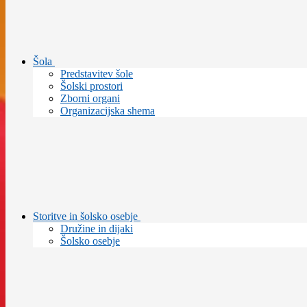
Šola
Predstavitev šole
Šolski prostori
Zborni organi
Organizacijska shema
Storitve in šolsko osebje
Družine in dijaki
Šolsko osebje