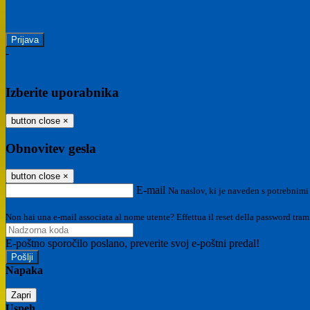
Ste pozabili geslo?
-
Prijava SPID
Prijava CIE
Izberite uporabnika
button close
×
Obnovitev gesla
button close
×
E-mail
Na naslov, ki je naveden s potrebnimi
Non hai una e-mail associata al nome utente? Effettua il reset della password tram
E-poštno sporočilo poslano, preverite svoj e-poštni predal!
Napaka
Zapri
Uspeh