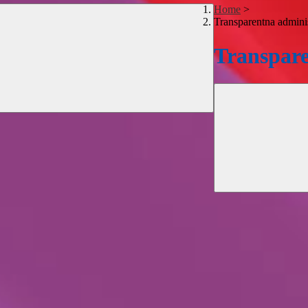
Home
>
Transparentna adminis
Transpare