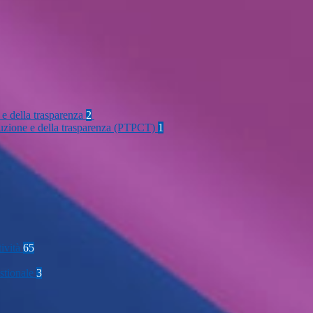
 e della trasparenza
2
rruzione e della trasparenza (PTPCT)
1
tività
65
stionale
3