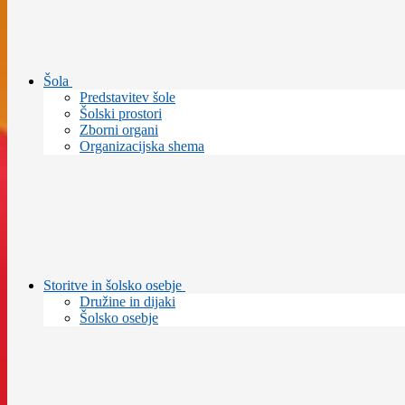
Šola
Predstavitev šole
Šolski prostori
Zborni organi
Organizacijska shema
Storitve in šolsko osebje
Družine in dijaki
Šolsko osebje