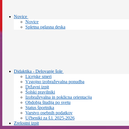
Novice
Novice
Spletna oglasna deska
Didaktika - Delovanje šole
Licejske smeri
Vzgojno izobraževalna ponudba
Državni izpit
Šolski pravilniki
Izobraževalna in poklicna orientacija
Obdobja študija po svetu
Status športnika
Varstvo osebnih podatkov
Učbeniki za š.l. 2025-2026
Zrelostni izpit