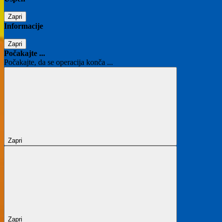
Zapri
Informacije
Zapri
Počakajte ...
Počakajte, da se operacija konča ...
Zapri
Zapri