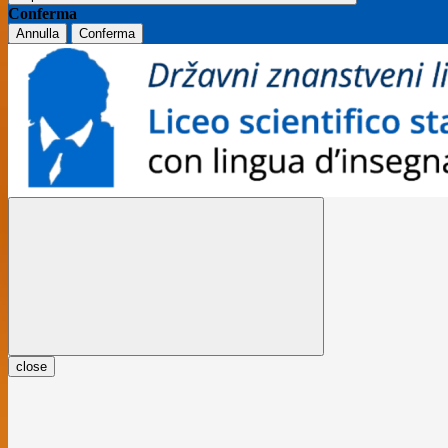
Conferma
Annulla
Conferma
close