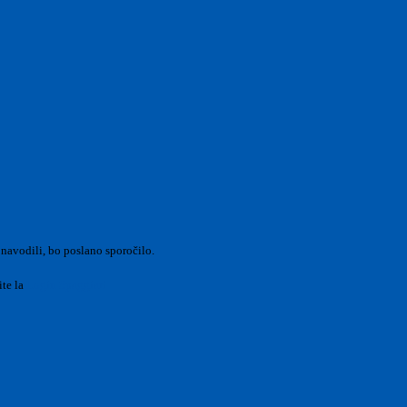
 navodili, bo poslano sporočilo.
ite la
Login Spaggiari