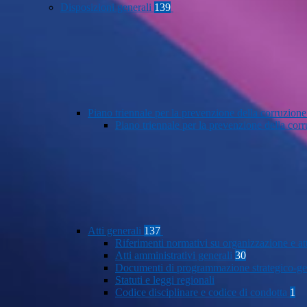
Disposizioni generali
139
Piano triennale per la prevenzione della corruzione
Piano triennale per la prevenzione della co
Atti generali
137
Riferimenti normativi su organizzazione e at
Atti amministrativi generali
30
Documenti di programmazione strategico-ge
Statuti e leggi regionali
Codice disciplinare e codice di condotta
1