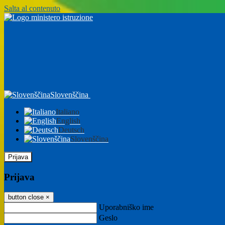
Salta al contenuto
Slovenščina
Italiano
English
Deutsch
Slovenščina
Prijava
Prijava
button close
×
Uporabniško ime
Geslo