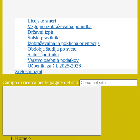
Licejske smeri
Vzgojno izobraževalna ponudba
Državni izpit
Šolski pravilniki
Izobraževalna in poklicna orientacija
Obdobja študija po svetu
Status športnika
Varstvo osebnih podatkov
Učbeniki za š.l. 2025-2026
Zrelostni izpit
Campo di ricerca per le pagine del sito
Home
>