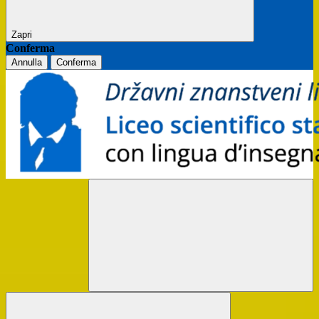
Zapri
Conferma
Annulla
Conferma