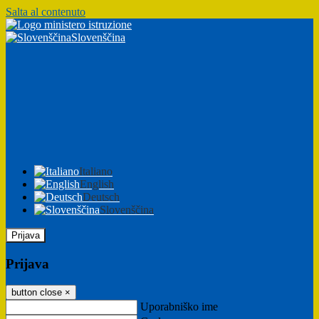
Salta al contenuto
Slovenščina
Italiano
English
Deutsch
Slovenščina
Prijava
Prijava
button close
×
Uporabniško ime