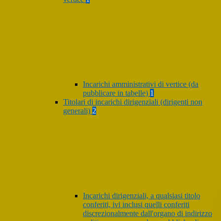
Incarichi amministrativi di vertice (da
pubblicare in tabelle)
1
Titolari di incarichi dirigenziali (dirigenti non
generali)
2
Incarichi dirigenziali, a qualsiasi titolo
conferiti, ivi inclusi quelli conferiti
discrezionalmente dall'organo di indirizzo