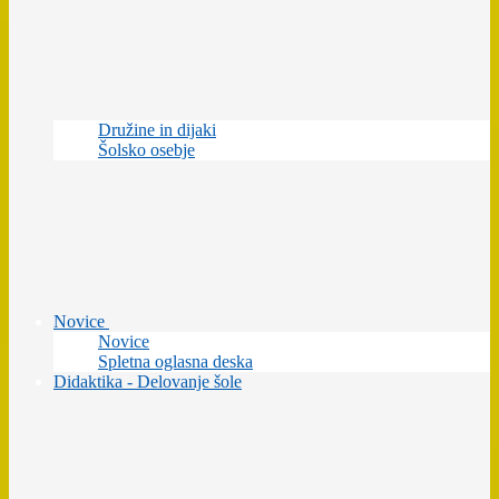
Družine in dijaki
Šolsko osebje
Novice
Novice
Spletna oglasna deska
Didaktika - Delovanje šole