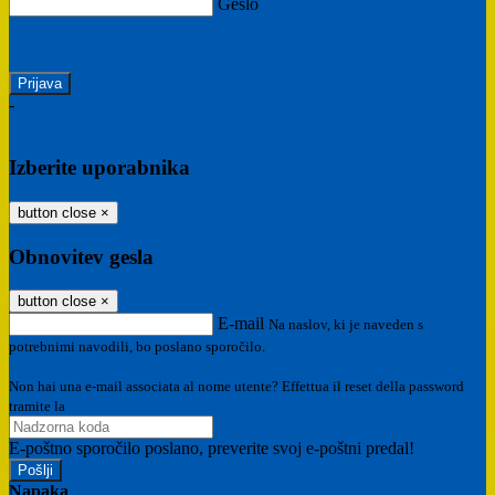
Geslo
Ste pozabili geslo?
-
Prijava SPID
Prijava CIE
Izberite uporabnika
button close
×
Obnovitev gesla
button close
×
E-mail
Na naslov, ki je naveden s
potrebnimi navodili, bo poslano sporočilo.
Non hai una e-mail associata al nome utente? Effettua il reset della password
tramite la
Login Spaggiari
E-poštno sporočilo poslano, preverite svoj e-poštni predal!
Napaka