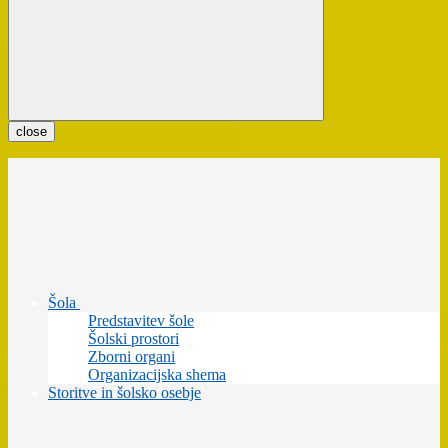
close
Šola
Predstavitev šole
Šolski prostori
Zborni organi
Organizacijska shema
Storitve in šolsko osebje